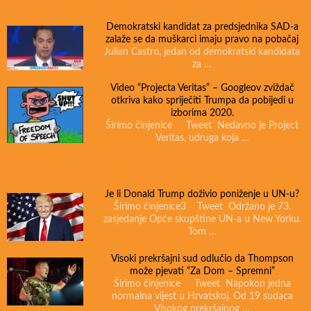
Demokratski kandidat za predsjednika SAD-a
zalaže se da muškarci imaju pravo na pobačaj
Julian Castro, jedan od demokratski kandidata
za …
Video “Projecta Veritas” – Googleov zviždač
otkriva kako spriječiti Trumpa da pobijedi u
izborima 2020.
Širimo činjenice Tweet Nedavno je Project
Veritas, udruga koja …
Je li Donald Trump doživio poniženje u UN-u?
Širimo činjenice3 Tweet Održano je 73.
zasjedanje Opće skupštine UN-a u New Yorku.
Tom …
Visoki prekršajni sud odlučio da Thompson
može pjevati “Za Dom – Spremni”
Širimo činjenice Tweet Napokon jedna
normalna vijest u Hrvatskoj. Od 19 sudaca
Visokog prekršajnog …