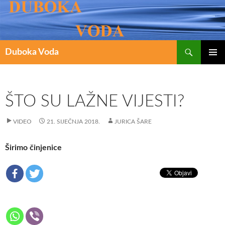
Pretraži
SKOČI
Duboka Voda
DO
PRIMAR
IZBORN
SADRŽAJA
ŠTO SU LAŽNE VIJESTI?
VIDEO
21. SIJEČNJA 2018.
JURICA ŠARE
Širimo činjenice