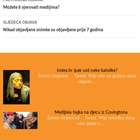
PRETHODNA OBJAVA
Navigacija
Možete li vjerovati medijima?
objava
SLJEDEĆA OBJAVA
Nikad objavljene snimke su objavljene prije 7 godina
Index.hr ipak voli neke katolike?
Širimo činjenice Tweet Prije više od godinu dana
objavio …
Medijska hajka na djecu iz Covingtona
Širimo činjenice2 Tweet Prije nekoliko dana
sam pisao o …