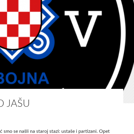
O JAŠU
ć smo se našli na staroj stazi: ustaše i partizani. Opet