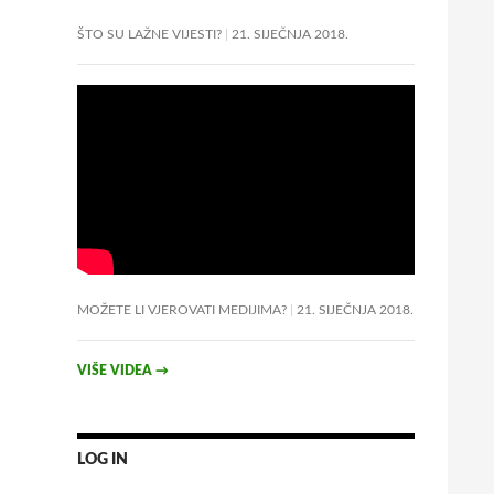
ŠTO SU LAŽNE VIJESTI?
21. SIJEČNJA 2018.
MOŽETE LI VJEROVATI MEDIJIMA?
21. SIJEČNJA 2018.
VIŠE VIDEA
→
LOG IN