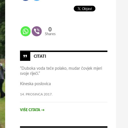
0
Shares
CITATI
“Duboka voda teče polako, mudar čovjek mjeri
svoje riječi.”
Kineska poslovica
14. PROSINCA 2017.
VIŠE CITATA
→