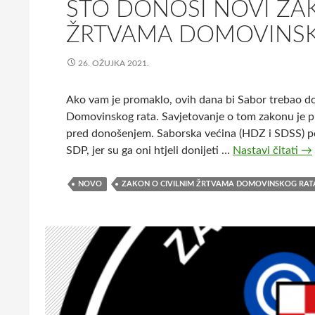
ŠTO DONOSI NOVI ZA
ŽRTVAMA DOMOVINSK
26. OŽUJKA 2021.
Ako vam je promaklo, ovih dana bi Sabor trebao don
Domovinskog rata. Savjetovanje o tom zakonu je pr
pred donošenjem. Saborska većina (HDZ i SDSS) pod
SDP, jer su ga oni htjeli donijeti …
Nastavi čitati
Š
→
t
o
NOVO
ZAKON O CIVILNIM ŽRTVAMA DOMOVINSKOG RAT
d
o
n
o
s
i
n