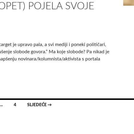
OPET) POJELA SVOJE
j
a
š
u
rget je upravo pala, a svi mediji i poneki političari,
 Gušenje slobode govora.” Ma koje slobode? Pa nikad je
o hapšenju novinara/kolumnista/aktivista s portala
…
4
SLJEDEĆE →