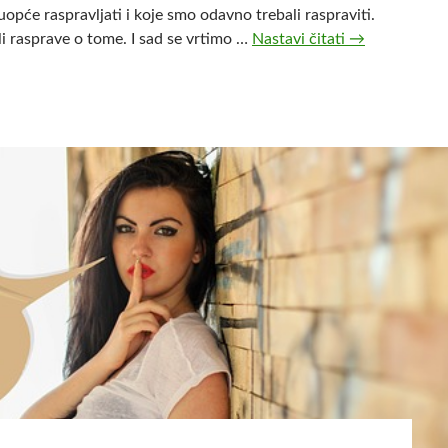
 uopće raspravljati i koje smo odavno trebali raspraviti.
ili rasprave o tome. I sad se vrtimo …
Nastavi čitati
Z
→
a
b
r
a
n
i
t
e
l
j
i
p
o
n
o
v
o