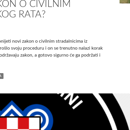
KON O CIVILNIM
OG RATA?
ijeti novi zakon o civilnim stradalnicima iz
ošlo svoju proceduru i on se trenutno nalazi korak
ržavaju zakon, a gotovo sigurno će ga podržati i
A