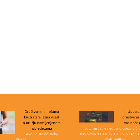
Društvenim mrežama
Upozna
kruži stara lažna vijest
društvenu
o oružju namijenjenom
vas neće 
izbjeglicama
Jutarnji list je nedavno objavio č
Ako i niste do sada,
naslovom “UTOČIŠTE EKSTREMIST
velika je …
Gab, aplikaciju …