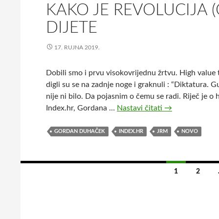
KAKO JE REVOLUCIJA (
a
?
DIJETE
17. RUJNA 2019.
Dobili smo i prvu visokovrijednu žrtvu. High value ta
digli su se na zadnje noge i graknuli : “Diktatura.
nije ni bilo. Da pojasnim o čemu se radi. Riječ je 
Index.hr, Gordana …
Nastavi čitati
K
→
a
k
GORDAN DUHAČEK
INDEX.HR
JRM
NOVO
o
j
e
1
2
r
Navigacija
e
v
za
o