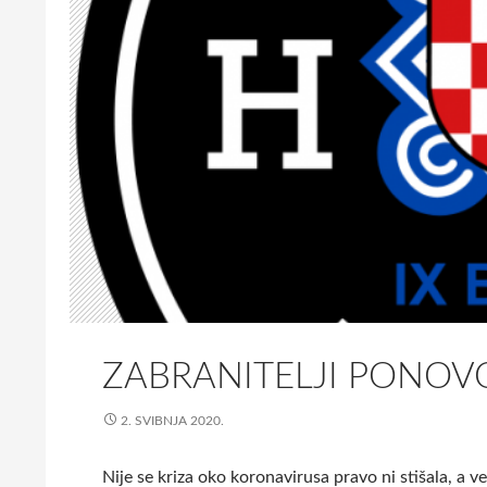
o
v
i
Z
a
k
o
n
o
c
i
v
i
l
ZABRANITELJI PONOV
n
i
2. SVIBNJA 2020.
m
ž
r
Nije se kriza oko koronavirusa pravo ni stišala, a ve