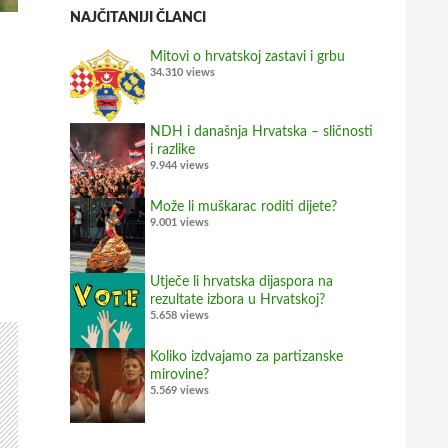
NAJČITANIJI ČLANCI
Mitovi o hrvatskoj zastavi i grbu
34.310 views
NDH i današnja Hrvatska – sličnosti
i razlike
9.944 views
Može li muškarac roditi dijete?
9.001 views
Utječe li hrvatska dijaspora na
rezultate izbora u Hrvatskoj?
5.658 views
Koliko izdvajamo za partizanske
mirovine?
5.569 views