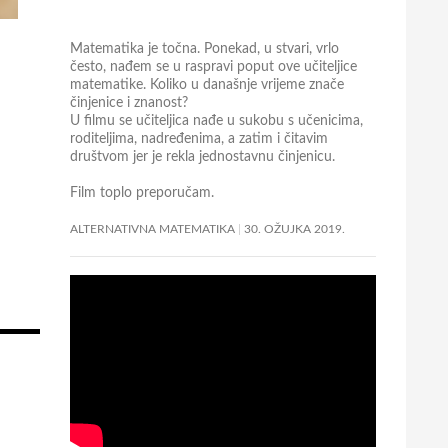
Matematika je točna. Ponekad, u stvari, vrlo
često, nađem se u raspravi poput ove učiteljice
matematike. Koliko u današnje vrijeme znače
činjenice i znanost?
U filmu se učiteljica nađe u sukobu s učenicima,
roditeljima, nadređenima, a zatim i čitavim
društvom jer je rekla jednostavnu činjenicu.
Film toplo preporučam.
ALTERNATIVNA MATEMATIKA
30. OŽUJKA 2019.