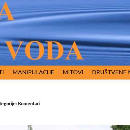
ŽAJA
TI
MANIPULACIJE
MITOVI
DRUŠTVENE 
tegorije: Komentari