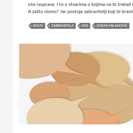
t
iste rasprave. I to o stvarima o kojima ne bi trebali
v
A zašto nismo? Jer postoje zabranitelji koji bi bran
a
m
NOVO
ZABRANITELJI
ZDS
ZORAN MILANOVIĆ
a
D
o
m
o
v
i
n
s
k
o
g
R
a
t