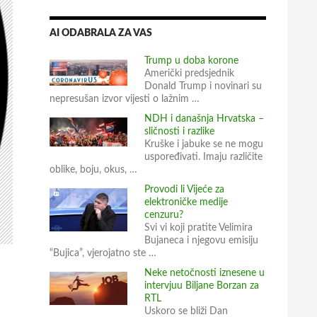
AI ODABRALA ZA VAS
Trump u doba korone
Američki predsjednik
Donald Trump i novinari su
nepresušan izvor vijesti o lažnim …
NDH i današnja Hrvatska –
sličnosti i razlike
Kruške i jabuke se ne mogu
uspoređivati. Imaju različite
oblike, boju, okus, …
Provodi li Vijeće za
elektroničke medije
cenzuru?
Svi vi koji pratite Velimira
Bujaneca i njegovu emisiju
“Bujica”, vjerojatno ste …
Neke netočnosti iznesene u
intervjuu Biljane Borzan za
RTL
Uskoro se bliži Dan