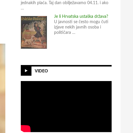
jednakih plaća. Taj dan obilježavamo 04.11. i ako
…
Je li Hrvatska ustaška država?
U javnosti se često mogu čuti
izjave nekih javnih osoba i
političara …
VIDEO