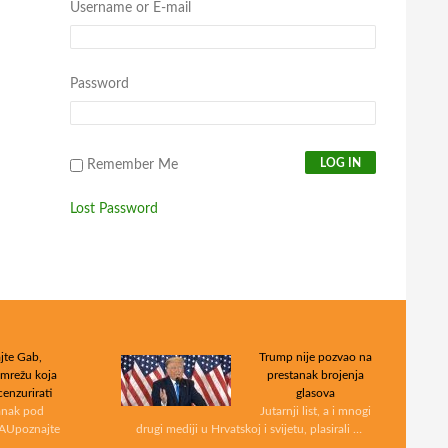
Username or E-mail
Password
Remember Me
Lost Password
jte Gab,
Trump nije pozvao na
 mrežu koja
prestanak brojenja
cenzurirati
glasova
lanak pod
Jutarnji list, a i mnogi
AUpoznajte
drugi mediji u Hrvatskoj i svijetu, plasirali …