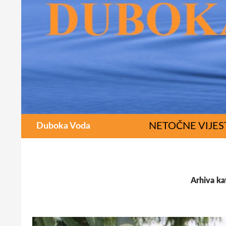
Pretraži
SKOČI DO SADR
NETOČNE VIJES
Duboka Voda
Arhiva ka