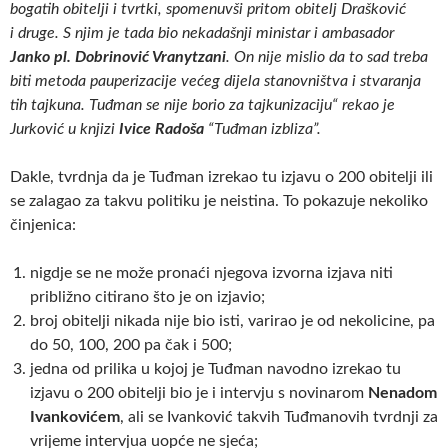
bogatih
obitelji i tvrtki, spomenuvši pritom obitelj Drašković
i
druge. S njim je tada bio nekadašnji ministar i ambasador
Janko pl. Dobrinović Vranytzani
. On nije mislio da to sad
treba
biti metoda pauperizacije većeg dijela stanovništva i
stvaranja
tih tajkuna. Tuđman se nije borio za
tajkunizaciju“ rekao je
Jurković u knjizi
Ivice Radoša
“Tuđman izbliza”.
Dakle, tvrdnja da je Tuđman izrekao tu izjavu o 200 obitelji ili
se zalagao za takvu politiku je neistina. To pokazuje nekoliko
činjenica:
nigdje se ne može pronaći njegova izvorna izjava niti
približno citirano što je on izjavio;
broj obitelji nikada nije bio isti, varirao je od nekolicine, pa
do 50, 100, 200 pa čak i 500;
jedna od prilika u kojoj je Tuđman navodno izrekao tu
izjavu o 200 obitelji bio je i intervju s novinarom
Nenadom
Ivankovićem
, ali se Ivanković takvih Tuđmanovih tvrdnji za
vrijeme intervjua uopće ne sjeća;