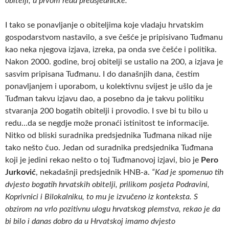
obitelji, u prvom redu predsjedničke.“
I tako se ponavljanje o obiteljima koje vladaju hrvatskim
gospodarstvom nastavilo, a sve češće je pripisivano Tuđmanu
kao neka njegova izjava, izreka, pa onda sve češće i politika.
Nakon 2000. godine, broj obitelji se ustalio na 200, a izjava je
sasvim pripisana Tuđmanu. I do današnjih dana, čestim
ponavljanjem i uporabom, u kolektivnu svijest je ušlo da je
Tuđman takvu izjavu dao, a posebno da je takvu politiku
stvaranja 200 bogatih obitelji i provodio. I sve bi tu bilo u
redu…da se negdje može pronaći istinitost te informacije.
Nitko od bliski suradnika predsjednika Tuđmana nikad nije
tako nešto čuo. Jedan od suradnika predsjednika Tuđmana
koji je jedini rekao nešto o toj Tuđmanovoj izjavi, bio je
Pero
Jurković
, nekadašnji predsjednik HNB-a.
“Kad je spomenuo tih
dvjesto bogatih
hrvatskih obitelji, prilikom posjeta Podravini,
Koprivnici i
Bilokalniku, to mu je izvučeno iz konteksta. S
obzirom na
vrlo pozitivnu ulogu hrvatskog plemstva, rekao je da
bi
bilo i danas dobro da u Hrvatskoj imamo dvjesto