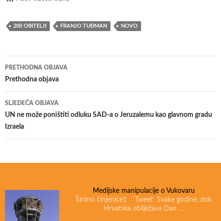
200 OBITELJI
FRANJO TUĐMAN
NOVO
PRETHODNA OBJAVA
Navigacija
Prethodna objava
objava
SLJEDEĆA OBJAVA
UN ne može poništiti odluku SAD-a o Jeruzalemu kao glavnom gradu
Izraela
Medijske manipulacije o Vukovaru
Širimo činjenice1 Tweet Svake godine, dok
Hrvatska obilježava Dan …