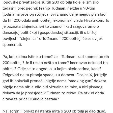
lopovske privatizacije su tih 200 obitelji koje je izmislio
tadašnji predsjednik
Franjo Tuđman
, negdje u 90-tim
godinama prošlog stoljeća. Svi znamo da je njegov plan bio
da tih 200 odabranih obitelji ekonomski vlada Hrvatskom. To
je poznata činjenica, svi to znamo, i kad razgovaramo o
današnjoj političkoj i gospodarskoj situaciji, ili o bližoj
povijesti, “činjenica” o Tuđmanu i 200 obitelji će se uvijek
spomenuti.
Pa, koliko ima istine u tome? Je li Tuđman ikad spomenuo tih
200 obitelji? Je li rekao nešto o tome? Imenovao neke od tih
obitelji? Gdje se to dogodilo, u kojim okolnostima, kada?
Odgovori na ta pitanja spadaju u domenu Dosjea X, jer gdje
god ih pokušali pronaći, nigdje nema “smoking gun” dokaza.
nigdje nema niti audio niti vizualne snimke, a niti pisanog
dokaza da je predsjednik Tuđman to rekao. Pa otkud onda
čitava ta priča? Kako je nastala?
Najiscrpniji prikaz nastanka mita o 200 obitelji je dao
dr.sc.