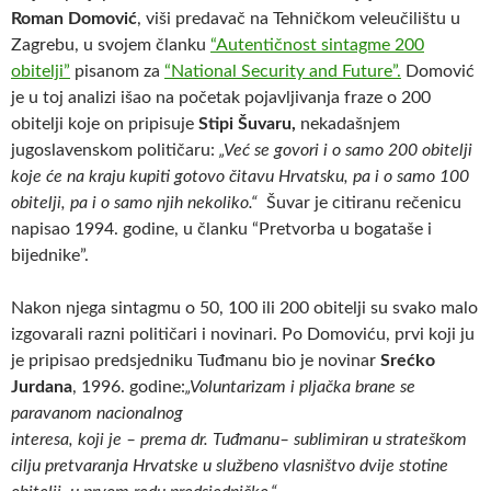
Roman Domović
, viši predavač na Tehničkom veleučilištu u
Zagrebu, u svojem članku
“Autentičnost sintagme 200
obitelji”
pisanom za
“National Security and Future”.
Domović
je u toj analizi išao na početak pojavljivanja fraze o 200
obitelji koje on pripisuje
Stipi Šuvaru,
nekadašnjem
jugoslavenskom političaru:
„Već se govori i o samo 200 obitelji
koje će na kraju kupiti gotovo čitavu Hrvatsku, pa i o samo 100
obitelji, pa i o samo njih nekoliko.“
Šuvar je citiranu rečenicu
napisao 1994. godine, u članku “Pretvorba u bogataše i
bijednike”.
Nakon njega sintagmu o 50, 100 ili 200 obitelji su svako malo
izgovarali razni političari i novinari. Po Domoviću, prvi koji ju
je pripisao predsjedniku Tuđmanu bio je novinar
Srećko
Jurdana
, 1996. godine:
„Voluntarizam i pljačka brane se
paravanom nacionalnog
interesa, koji je – prema dr. Tuđmanu– sublimiran u strateškom
cilju pretvaranja Hrvatske u službeno vlasništvo dvije stotine