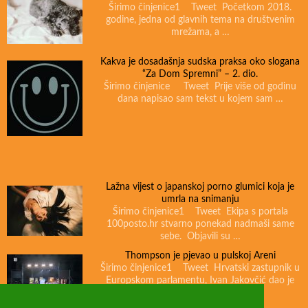
Širimo činjenice1 Tweet Početkom 2018.
godine, jedna od glavnih tema na društvenim
mrežama, a …
Kakva je dosadašnja sudska praksa oko slogana
“Za Dom Spremni” – 2. dio.
Širimo činjenice Tweet Prije više od godinu
dana napisao sam tekst u kojem sam …
Lažna vijest o japanskoj porno glumici koja je
umrla na snimanju
Širimo činjenice1 Tweet Ekipa s portala
100posto.hr stvarno ponekad nadmaši same
sebe. Objavili su …
Thompson je pjevao u pulskoj Areni
Širimo činjenice1 Tweet Hrvatski zastupnik u
Europskom parlamentu, Ivan Jakovčić dao je
intervju televiziji …