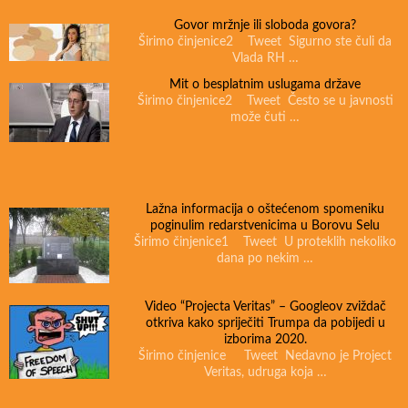
Govor mržnje ili sloboda govora?
Širimo činjenice2 Tweet Sigurno ste čuli da
Vlada RH …
Mit o besplatnim uslugama države
Širimo činjenice2 Tweet Često se u javnosti
može čuti …
Lažna informacija o oštećenom spomeniku
poginulim redarstvenicima u Borovu Selu
Širimo činjenice1 Tweet U proteklih nekoliko
dana po nekim …
Video “Projecta Veritas” – Googleov zviždač
otkriva kako spriječiti Trumpa da pobijedi u
izborima 2020.
Širimo činjenice Tweet Nedavno je Project
Veritas, udruga koja …