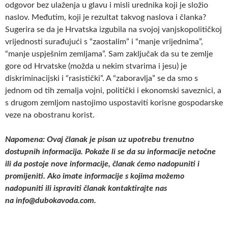
odgovor bez ulaženja u glavu i misli urednika koji je složio
naslov. Međutim, koji je rezultat takvog naslova i članka?
Sugerira se da je Hrvatska izgubila na svojoj vanjskopolitičkoj
vrijednosti surađujući s “zaostalim” i “manje vrijednima”,
“manje uspješnim zemljama”. Sam zaključak da su te zemlje
gore od Hrvatske (možda u nekim stvarima i jesu) je
diskriminacijski i “rasistički”. A “zaboravlja” se da smo s
jednom od tih zemalja vojni, politički i ekonomski saveznici, a
s drugom zemljom nastojimo uspostaviti korisne gospodarske
veze na obostranu korist.
Napomena: Ovaj članak je pisan uz upotrebu trenutno
dostupnih informacija. Pokaže li se da su informacije netočne
ili da postoje nove informacije, članak ćemo nadopuniti i
promijeniti. Ako imate informacije s kojima možemo
nadopuniti ili ispraviti članak kontaktirajte nas
na
info@dubokavoda.com.