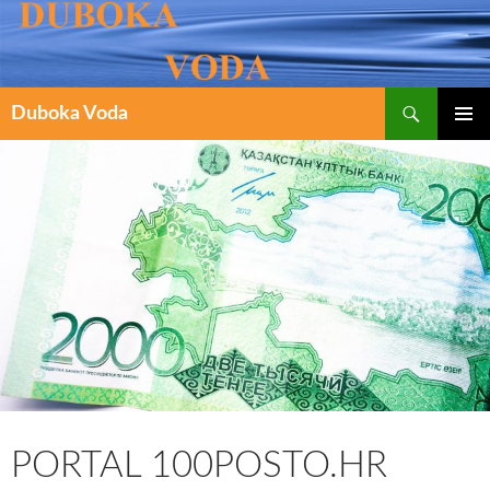
Pretraži
SKOČI
Duboka Voda
DO
PRIMAR
IZBORN
SADRŽAJA
PORTAL 100POSTO.HR