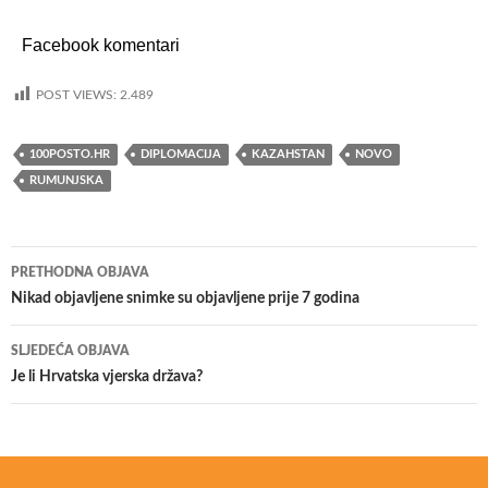
Facebook komentari
POST VIEWS:
2.489
100POSTO.HR
DIPLOMACIJA
KAZAHSTAN
NOVO
RUMUNJSKA
PRETHODNA OBJAVA
Navigacija
Nikad objavljene snimke su objavljene prije 7 godina
objava
SLJEDEĆA OBJAVA
Je li Hrvatska vjerska država?