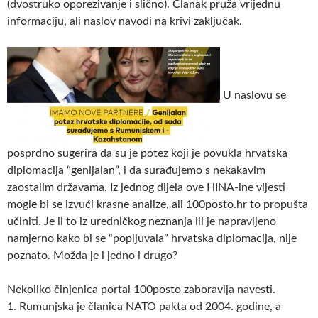
(dvostruko oporezivanje i slično). Članak pruža vrijednu
informaciju, ali naslov navodi na krivi zaključak.
U naslovu se
posprdno sugerira da su je potez koji je povukla hrvatska
diplomacija “genijalan”, i da surađujemo s nekakavim
zaostalim državama. Iz jednog dijela ove HINA-ine vijesti
mogle bi se izvući krasne analize, ali 100posto.hr to propušta
učiniti. Je li to iz uredničkog neznanja ili je napravljeno
namjerno kako bi se “popljuvala” hrvatska diplomacija, nije
poznato. Možda je i jedno i drugo?
Nekoliko činjenica portal 100posto zaboravlja navesti.
1. Rumunjska je članica NATO pakta od 2004. godine, a