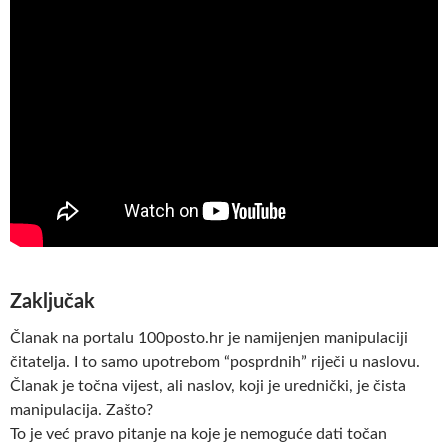
Zaključak
Članak na portalu 100posto.hr je namijenjen manipulaciji
čitatelja. I to samo upotrebom “posprdnih” riječi u naslovu.
Članak je točna vijest, ali naslov, koji je urednički, je čista
manipulacija. Zašto?
To je već pravo pitanje na koje je nemoguće dati točan