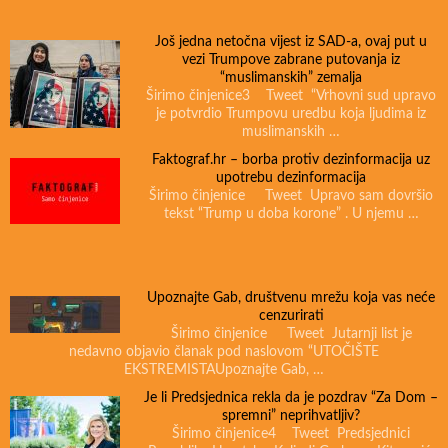
Još jedna netočna vijest iz SAD-a, ovaj put u
vezi Trumpove zabrane putovanja iz
“muslimanskih” zemalja
Širimo činjenice3 Tweet “Vrhovni sud upravo
je potvrdio Trumpovu uredbu koja ljudima iz
muslimanskih …
Faktograf.hr – borba protiv dezinformacija uz
upotrebu dezinformacija
Širimo činjenice Tweet Upravo sam dovršio
tekst “Trump u doba korone” . U njemu …
Upoznajte Gab, društvenu mrežu koja vas neće
cenzurirati
Širimo činjenice Tweet Jutarnji list je
nedavno objavio članak pod naslovom “UTOČIŠTE
EKSTREMISTAUpoznajte Gab, …
Je li Predsjednica rekla da je pozdrav “Za Dom –
spremni” neprihvatljiv?
Širimo činjenice4 Tweet Predsjednici