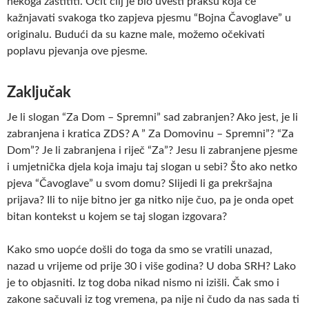
nekoga zaštititi. Očit cilj je bio uvesti praksu koja će
kažnjavati svakoga tko zapjeva pjesmu “Bojna Čavoglave” u
originalu. Budući da su kazne male, možemo očekivati
poplavu pjevanja ove pjesme.
Zaključak
Je li slogan “Za Dom – Spremni” sad zabranjen? Ako jest, je li
zabranjena i kratica ZDS? A ” Za Domovinu – Spremni”? “Za
Dom”? Je li zabranjena i riječ “Za”? Jesu li zabranjene pjesme
i umjetnička djela koja imaju taj slogan u sebi? Što ako netko
pjeva “Čavoglave” u svom domu? Slijedi li ga prekršajna
prijava? Ili to nije bitno jer ga nitko nije čuo, pa je onda opet
bitan kontekst u kojem se taj slogan izgovara?
Kako smo uopće došli do toga da smo se vratili unazad,
nazad u vrijeme od prije 30 i više godina? U doba SRH? Lako
je to objasniti. Iz tog doba nikad nismo ni izišli. Čak smo i
zakone sačuvali iz tog vremena, pa nije ni čudo da nas sada ti