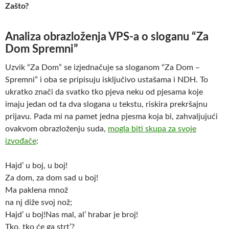
Zašto?
Analiza obrazloženja VPS-a o sloganu “Za
Dom Spremni”
Uzvik “Za Dom” se izjednačuje sa sloganom “Za Dom –
Spremni” i oba se pripisuju isključivo ustašama i NDH. To
ukratko znači da svatko tko pjeva neku od pjesama koje
imaju jedan od ta dva slogana u tekstu, riskira prekršajnu
prijavu. Pada mi na pamet jedna pjesma koja bi, zahvaljujući
ovakvom obrazloženju suda,
mogla biti skupa za svoje
izvođače
:
Hajd’ u boj, u boj!
Za dom, za dom sad u boj!
Ma paklena množ
na nj diže svoj nož;
Hajd’ u boj!Nas mal, al’ hrabar je broj!
Tko, tko će ga strt’?