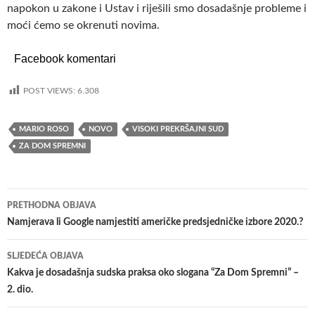
napokon u zakone i Ustav i riješili smo dosadašnje probleme i
moći ćemo se okrenuti novima.
Facebook komentari
POST VIEWS:
6.308
MARIO ROSO
NOVO
VISOKI PREKRŠAJNI SUD
ZA DOM SPREMNI
PRETHODNA OBJAVA
Navigacija
Namjerava li Google namjestiti američke predsjedničke izbore 2020.?
objava
SLJEDEĆA OBJAVA
Kakva je dosadašnja sudska praksa oko slogana “Za Dom Spremni” –
2. dio.