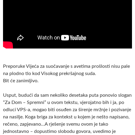
Preporuke Vijeća za suočavanje s avetima prošlosti nisu pale
na plodno tlo kod Visokog prekršajnog suda.
Bit će zanimljivo.
Usput, budući da sam nekoliko desetaka puta ponovio slogan
“Za Dom – Spremni” u ovom tekstu, vjerojatno bih i ja, po
odluci VPS-a, mogao biti osuđen za širenje mržnje i pozivanje
na nasilje. Koga briga za kontekst u kojem je nešto napisano,
rečeno, zapjevano…A rješenje svemu ovom je tako
jednostavno – dopustimo slobodu govora, uvedimo je