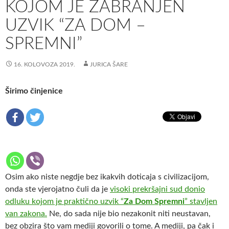
KOJOM JE ZABRANJEN
UZVIK “ZA DOM –
SPREMNI”
16. KOLOVOZA 2019.
JURICA ŠARE
Širimo činjenice
Osim ako niste negdje bez ikakvih doticaja s civilizacijom,
onda ste vjerojatno čuli da je
visoki prekršajni sud donio
odluku kojom je praktično uzvik “
Za Dom Spremni
” stavljen
van zakona.
Ne, do sada nije bio nezakonit niti neustavan,
bez obzira što vam mediji govorili o tome. A mediji, pa čak i