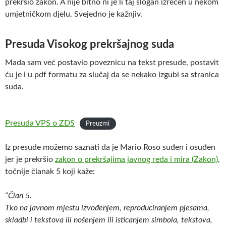
prekršio zakon. A nije bitno ni je li taj slogan izrečen u nekom
umjetničkom djelu. Svejedno je kažnjiv.
Presuda Visokog prekršajnog suda
Mada sam već postavio poveznicu na tekst presude, postavit
ću je i u pdf formatu za slučaj da se nekako izgubi sa stranica
suda.
Presuda VPS o ZDS
Preuzmi
Iz presude možemo saznati da je Mario Roso suđen i osuđen
jer je prekršio
zakon o prekršajima javnog reda i mira (Zakon)
,
točnije članak 5 koji kaže:
“Član 5.
Tko na javnom mjestu izvođenjem, reproduciranjem pjesama,
skladbi i tekstova ili nošenjem ili isticanjem simbola, tekstova,