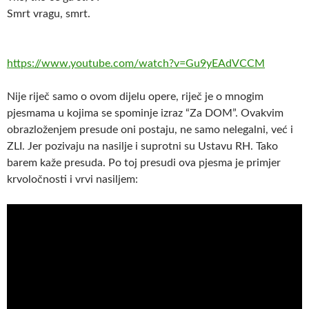
Smrt vragu, smrt.
https://www.youtube.com/watch?v=Gu9yEAdVCCM
Nije riječ samo o ovom dijelu opere, riječ je o mnogim
pjesmama u kojima se spominje izraz “Za DOM”. Ovakvim
obrazloženjem presude oni postaju, ne samo nelegalni, već i
ZLI. Jer pozivaju na nasilje i suprotni su Ustavu RH. Tako
barem kaže presuda. Po toj presudi ova pjesma je primjer
krvoločnosti i vrvi nasiljem: