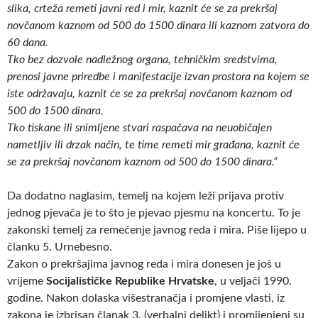
slika, crteža remeti javni red i mir, kaznit će se za prekršaj
novčanom kaznom od 500 do 1500 dinara ili kaznom zatvora do
60 dana.
Tko bez dozvole nadležnog organa, tehničkim sredstvima,
prenosi javne priredbe i manifestacije izvan prostora na kojem se
iste održavaju, kaznit će se za prekršaj novčanom kaznom od
500 do 1500 dinara.
Tko tiskane ili snimljene stvari raspačava na neuobičajen
nametljiv ili drzak način, te time remeti mir građana, kaznit će
se za prekršaj novčanom kaznom od 500 do 1500 dinara.”
Da dodatno naglasim, temelj na kojem leži prijava protiv
jednog pjevača je to što je pjevao pjesmu na koncertu. To je
zakonski temelj za remećenje javnog reda i mira. Piše lijepo u
članku 5. Urnebesno.
Zakon o prekršajima javnog reda i mira donesen je još u
vrijeme
Socijalističke Republike Hrvatske
, u veljači 1990.
godine. Nakon dolaska višestranačja i promjene vlasti, iz
zakona je izbrisan članak 3. (verbalni delikt) i promijenjeni su