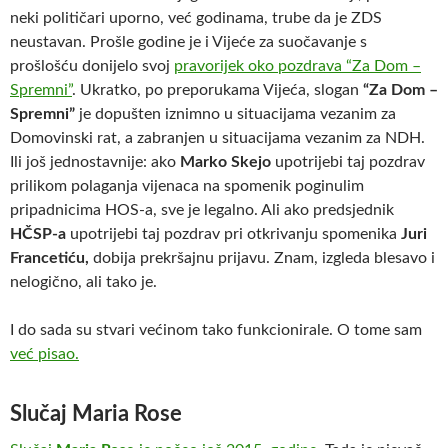
neki političari uporno, već godinama, trube da je ZDS
neustavan. Prošle godine je i Vijeće za suočavanje s
prošlošću donijelo svoj
pravorijek oko pozdrava “Za Dom –
Spremni”
. Ukratko, po preporukama Vijeća, slogan
“Za Dom –
Spremni”
je dopušten iznimno u situacijama vezanim za
Domovinski rat, a zabranjen u situacijama vezanim za NDH.
Ili još jednostavnije: ako
Marko Skejo
upotrijebi taj pozdrav
prilikom polaganja vijenaca na spomenik poginulim
pripadnicima HOS-a, sve je legalno. Ali ako predsjednik
HČSP-a
upotrijebi taj pozdrav pri otkrivanju spomenika
Juri
Francetiću,
dobija prekršajnu prijavu. Znam, izgleda blesavo i
nelogično, ali tako je.
I do sada su stvari većinom tako funkcionirale. O tome sam
već pisao.
Slučaj Maria Rose