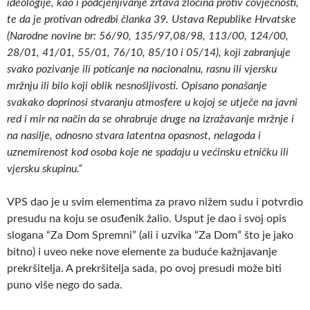
ideologije, kao i podcjenjivanje žrtava zločina protiv čovječnosti,
te da je protivan odredbi članka 39. Ustava Republike Hrvatske
(Narodne novine br: 56/90, 135/97,08/98, 113/00, 124/00,
28/01, 41/01, 55/01, 76/10, 85/10 i 05/14), koji zabranjuje
svako pozivanje ili poticanje na nacionalnu, rasnu ili vjersku
mržnju ili bilo koji oblik nesnošljivosti. Opisano ponašanje
svakako doprinosi stvaranju atmosfere u kojoj se utječe na javni
red i mir na način da se ohrabruje druge na izražavanje mržnje i
na nasilje, odnosno stvara latentna opasnost, nelagoda i
uznemirenost kod osoba koje ne spadaju u većinsku etničku ili
vjersku skupinu.”
VPS dao je u svim elementima za pravo nižem sudu i potvrdio
presudu na koju se osuđenik žalio. Usput je dao i svoj opis
slogana “Za Dom Spremni” (ali i uzvika “Za Dom” što je jako
bitno) i uveo neke nove elemente za buduće kažnjavanje
prekršitelja. A prekršitelja sada, po ovoj presudi može biti
puno više nego do sada.