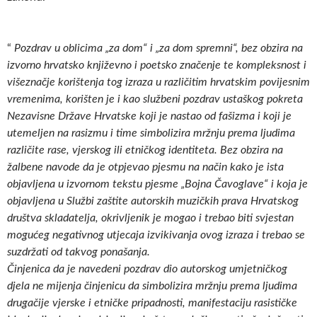
“
Pozdrav u oblicima „za dom“ i „za dom spremni“, bez obzira na
izvorno hrvatsko književno i poetsko značenje te kompleksnost i
višeznačje korištenja tog izraza u različitim hrvatskim povijesnim
vremenima, korišten je i kao službeni pozdrav ustaškog pokreta
Nezavisne Države Hrvatske koji je nastao od fašizma i koji je
utemeljen na rasizmu i time simbolizira mržnju prema ljudima
različite rase, vjerskog ili etničkog identiteta. Bez obzira na
žalbene navode da je otpjevao pjesmu na način kako je ista
objavljena u izvornom tekstu pjesme „Bojna Čavoglave“ i koja je
objavljena u Službi zaštite autorskih muzičkih prava Hrvatskog
društva skladatelja, okrivljenik je mogao i trebao biti svjestan
mogućeg negativnog utjecaja izvikivanja ovog izraza i trebao se
suzdržati od takvog ponašanja.
Činjenica da je navedeni pozdrav dio autorskog umjetničkog
djela ne mijenja činjenicu da simbolizira mržnju prema ljudima
drugačije vjerske i etničke pripadnosti, manifestaciju rasističke