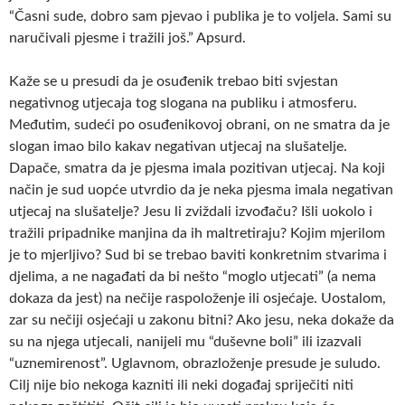
“Časni sude, dobro sam pjevao i publika je to voljela. Sami su
naručivali pjesme i tražili još.” Apsurd.
Kaže se u presudi da je osuđenik trebao biti svjestan
negativnog utjecaja tog slogana na publiku i atmosferu.
Međutim, sudeći po osuđenikovoj obrani, on ne smatra da je
slogan imao bilo kakav negativan utjecaj na slušatelje.
Dapače, smatra da je pjesma imala pozitivan utjecaj. Na koji
način je sud uopće utvrdio da je neka pjesma imala negativan
utjecaj na slušatelje? Jesu li zviždali izvođaču? Išli uokolo i
tražili pripadnike manjina da ih maltretiraju? Kojim mjerilom
je to mjerljivo? Sud bi se trebao baviti konkretnim stvarima i
djelima, a ne nagađati da bi nešto “moglo utjecati” (a nema
dokaza da jest) na nečije raspoloženje ili osjećaje. Uostalom,
zar su nečiji osjećaji u zakonu bitni? Ako jesu, neka dokaže da
su na njega utjecali, nanijeli mu “duševne boli” ili izazvali
“uznemirenost”. Uglavnom, obrazloženje presude je suludo.
Cilj nije bio nekoga kazniti ili neki događaj spriječiti niti