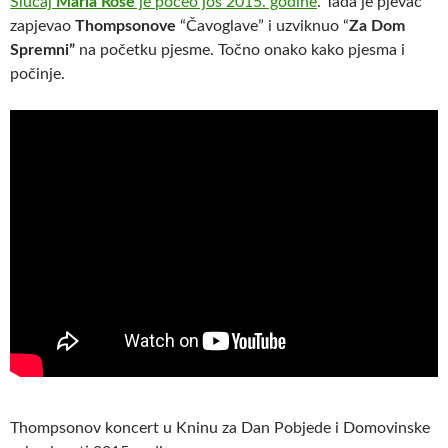
Slučaj
Maria Rose
je počeo još 2015. godine
. Tada je pjevač
zapjevao
Thompsonove
“Čavoglave” i uzviknuo “
Za Dom
Spremni”
na početku pjesme. Točno onako kako pjesma i
počinje.
Thompsonov koncert u Kninu za Dan Pobjede i Domovinske