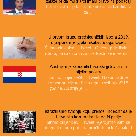
zalaže se da muškarci imaju pravo na pobačaj
Julian Castro, jedan od demokratski kandidata
za …
U prvom krugu predsjedničkih izbora 2019.
dijaspora nije igrala nikakvu ulogu. Opet.
Širimo činjenice Tweet Obično prije ikakvih
izbora, pa čak i onih za predsjednike mjesnih …
Austrija nije zabranila hrvatski grb s prvim
bijelim poljem
Širimo činjenice50 Tweet Nakon zadnje
komemoracije na Bleiburgu, u svibnju 2018.
godine, Austrija je …
Istražili smo tvrdnju koju prenosi Index.hr da je
Hrvatska korumpiranija od Nigerije
Širimo činjenice5 Tweet Vjerojatno vam se
dogodilo puno puta da pročitate neki članak, ili
…