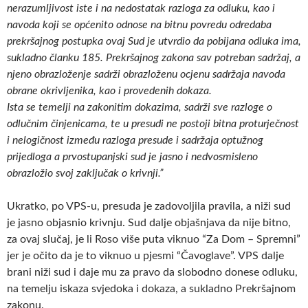
nerazumljivost iste i na nedostatak razloga za odluku, kao i
navoda koji se općenito odnose na bitnu povredu odredaba
prekršajnog postupka ovaj Sud je utvrdio da pobijana odluka ima,
sukladno članku 185. Prekršajnog zakona sav potreban sadržaj, a
njeno obrazloženje sadrži obrazloženu ocjenu sadržaja navoda
obrane okrivljenika, kao i provedenih dokaza.
Ista se temelji na zakonitim dokazima, sadrži sve razloge o
odlučnim činjenicama, te u presudi ne postoji bitna proturječnost
i nelogičnost između razloga presude i sadržaja optužnog
prijedloga a prvostupanjski sud je jasno i nedvosmisleno
obrazložio svoj zaključak o krivnji.”
Ukratko, po VPS-u, presuda je zadovoljila pravila, a niži sud
je jasno objasnio krivnju. Sud dalje objašnjava da nije bitno,
za ovaj slučaj, je li Roso više puta viknuo “Za Dom – Spremni”
jer je očito da je to viknuo u pjesmi “Čavoglave”. VPS dalje
brani niži sud i daje mu za pravo da slobodno donese odluku,
na temelju iskaza svjedoka i dokaza, a sukladno Prekršajnom
zakonu.