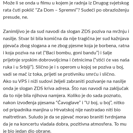
Može li se onda u filmu u kojem je radnja iz Drugog svjetskog
rata čuti poklič “Za Dom – Spremni”? Sudeći po obrazloženju
presude, ne.
Zanimljivo je da sud navodi da slogan ZDS poziva na mržnju i
nasilje. Stvar bi bila komična da nije tragična jer sud kažnjava
pjevača zbog slogana a ne zbog pjesme koja je borbena, ratna
i koja poziva na rat (“Baci bombu, goni bandu”) i šalje
prijetnje srpskim dobrovoljcima i četnicima (“stići će vas naša
ruka i u Srbiji”). Slično je i s operom u kojoj se poziva u boj,
vadi se mač iz toka, prijeti se protivniku smrću i slično.
Ako su VPS i niži sudovi željeli zabraniti pozivanje na nasilje
onda je slogan ZDS kriva adresa. Što nas navodi na zaključak
da to nije bila njihova namjera. Koliko je do sada poznato,
nakon izvođenja pjesama “Čavoglave” i “U boj, u boj”, nitko
od pripadnika manjina u Hrvatskoj nije nastradao niti bio
maltretiran. Suludo je da se pjevač morao braniti tvrdnjama
da je na koncertu vladala dobra, pozitivna atmosfera. To mu
je bio jedan dio obrane.