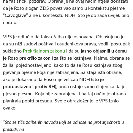
na fašistički pozdrav. Obrana je na ovaj način htjela dokazati
da je Roso slogan ZDS povezivao samo u kontekstu pjesme
“Čavoglave” a ne u kontekstu NDH. Što je do sada uvijek bilo
i bitno.
VPS je odlučio da takva žalba nije osnovana. Objašnjeno je
da su niži sudovi poštivali osuđenikova prava, vodili postupak
sukladno
Prekršajnom zakonu
i da su
jasno objasnili u čemu
je Roso prekršio zakon i za što se kažnjava.
Naime, obrana se
žalila, pojednostavljeno, kako to da se Rosu kažnjava zbog
pjevanja pjesme koja nije zabranjena. Sa stajališta obrane,
ako je dokazano da Roso nije veličao NDH (
što je
protuustavno i protiv RH
), onda ostaje samo činjenica da je
pjevao pjesmu. Koja nije zabranjena. I na taj način je obrana
planirala pobiti presudu. Svoje obrazloženje je VPS iznio
ovako:
“Što se tiče žalbenih navoda koji se odnose na proturječnosti u
presudi, na