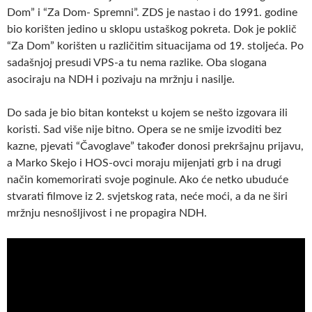
Dom” i “Za Dom- Spremni”. ZDS je nastao i do 1991. godine
bio korišten jedino u sklopu ustaškog pokreta. Dok je poklič
“Za Dom” korišten u različitim situacijama od 19. stoljeća. Po
sadašnjoj presudi VPS-a tu nema razlike. Oba slogana
asociraju na NDH i pozivaju na mržnju i nasilje.
Do sada je bio bitan kontekst u kojem se nešto izgovara ili
koristi. Sad više nije bitno. Opera se ne smije izvoditi bez
kazne, pjevati “Čavoglave” također donosi prekršajnu prijavu,
a Marko Skejo i HOS-ovci moraju mijenjati grb i na drugi
način komemorirati svoje poginule. Ako će netko ubuduće
stvarati filmove iz 2. svjetskog rata, neće moći, a da ne širi
mržnju nesnošljivost i ne propagira NDH.