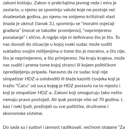
zakoni koštaju. Zakon o prekršajima javnog reda i mira je
zastario, u njemu se spominju valute koje ne postoje već
dvadesetak godina, po njemu ne smijemo kritizirati vlast
(mada je ukinut članak 3.), spominju se “moralni osjećaji
građana” (moral se također promijenio), “neprimjereno
ponašanje” i slično. A nigdje nije ni definirano što je što. To
nas dovodi do situacije u kojoj svaki sudac može suditi
sukladno svojim mišljenjima o tome što je moralno, a što nije,
što je neprimjereno, a što primjereno. Na kraju krajeva, može
nas suditi i prema tome kojoj stranci ili kojem političkom
opredijeljenju pripada. Naravno da će sudac koji nije
simpatizer HDZ-a osloboditi ili blaže kazniti čovjeka koji je
tražio “Ćaću” od suca kojeg je HDZ postavio na to mjesto i
koji je simpatizer HDZ-a. Zakoni koji omogućuju tako nešto
nemaju pravo postojati. Ali ipak postoje više od 70 godina. I,
kao i neki ljudi, preživjeli su sve političke, društvene i
ekonomske sisteme.
Do sada su i sudovi i javnost razlikovali, većinom slogane “Za