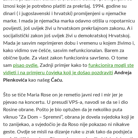
iznosi koje je potrebno platiti za prekršaj. 1994. godine su
dinari ( i jugoslavenski i hrvatski) promijenjeni u njemačke
marke. I mada je njemačka marka odavno otišla u ropotarnicu
povijesti, još uvijek živi u hrvatskom prekršajnom zakonu. A i
socijalistički zakon još uvijek živi u demokratskoj Hrvatskoj.
Mada je sasvim neprimjeren dobu i vremenu u kojem živimo i,
kako vidimo sve češće, sasvim nefunkcionalan. Barem za
obične ljude. Za vlast zakon funkcionira savršeno. O tome
sam
pisao ovdje.
Zadnji primjer kako to
funkcionira mogli ste
vidjeti i na primjeru čovjeka koji je došao pozdraviti
Andreja
Plenkovića
kao našeg
Ćaću.
Što se tiče Maria Rose on je remetio javni red i mir jer je
pjevao na koncertu. U presudi VPS-a, navodi se da se i dio
Rosine obrane. Pošto je bio optužen da je nekoliko puta
viknuo “Za Dom – Spremni”, obrana je dovela svjedoka koji je
to zanijekao, a svjedočio je da Roso nije pokazao ni nikakve
geste. Ovdje se misli na dizanje ruke u zrak tako da podsjeća