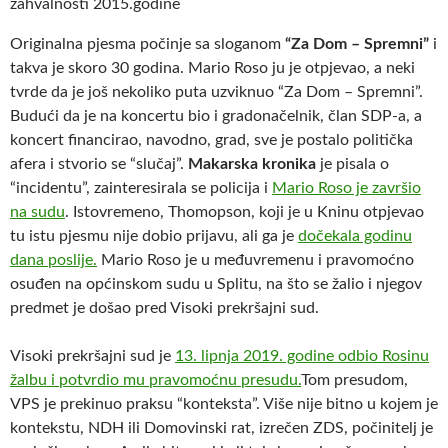
zahvalnosti 2015.godine
Originalna pjesma počinje sa sloganom
“Za Dom – Spremni”
i
takva je skoro 30 godina. Mario Roso ju je otpjevao, a neki
tvrde da je još nekoliko puta uzviknuo “Za Dom – Spremni”.
Budući da je na koncertu bio i gradonačelnik, član SDP-a, a
koncert financirao, navodno, grad, sve je postalo politička
afera i stvorio se “slučaj”.
Makarska kronika
je pisala o
“incidentu”, zainteresirala se policija i
Mario Roso je završio
na sudu
. Istovremeno, Thomopson, koji je u Kninu otpjevao
tu istu pjesmu nije dobio prijavu, ali ga je
dočekala godinu
dana poslije.
Mario Roso je u međuvremenu i pravomoćno
osuđen na općinskom sudu u Splitu, na što se žalio i njegov
predmet je došao pred Visoki prekršajni sud.
Visoki prekršajni sud je
13. lipnja 2019. godine odbio Rosinu
žalbu i potvrdio mu pravomoćnu presudu.
Tom presudom,
VPS je prekinuo praksu “konteksta”. Više nije bitno u kojem je
kontekstu, NDH ili Domovinski rat, izrečen ZDS, počinitelj je