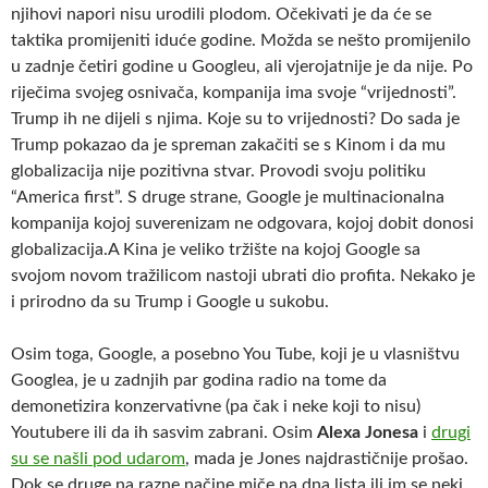
njihovi napori nisu urodili plodom. Očekivati je da će se
taktika promijeniti iduće godine. Možda se nešto promijenilo
u zadnje četiri godine u Googleu, ali vjerojatnije je da nije. Po
riječima svojeg osnivača, kompanija ima svoje “vrijednosti”.
Trump ih ne dijeli s njima. Koje su to vrijednosti? Do sada je
Trump pokazao da je spreman zakačiti se s Kinom i da mu
globalizacija nije pozitivna stvar. Provodi svoju politiku
“America first”. S druge strane, Google je multinacionalna
kompanija kojoj suverenizam ne odgovara, kojoj dobit donosi
globalizacija.A Kina je veliko tržište na kojoj Google sa
svojom novom tražilicom nastoji ubrati dio profita. Nekako je
i prirodno da su Trump i Google u sukobu.
Osim toga, Google, a posebno You Tube, koji je u vlasništvu
Googlea, je u zadnjih par godina radio na tome da
demonetizira konzervativne (pa čak i neke koji to nisu)
Youtubere ili da ih sasvim zabrani. Osim
Alexa Jonesa
i
drugi
su se našli pod udarom
, mada je Jones najdrastičnije prošao.
Dok se druge na razne načine miče na dna lista ili im se neki