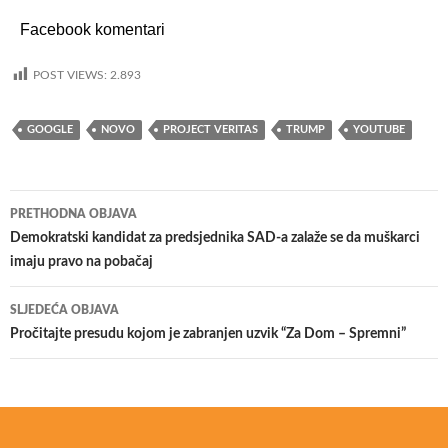
Facebook komentari
POST VIEWS:
2.893
GOOGLE
NOVO
PROJECT VERITAS
TRUMP
YOUTUBE
PRETHODNA OBJAVA
Navigacija
Demokratski kandidat za predsjednika SAD-a zalaže se da muškarci
imaju pravo na pobačaj
objava
SLJEDEĆA OBJAVA
Pročitajte presudu kojom je zabranjen uzvik “Za Dom – Spremni”