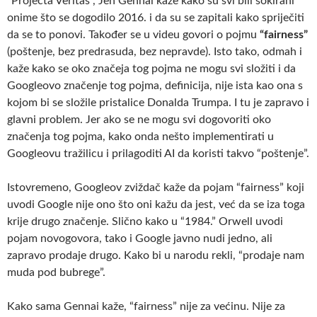
“Projecta Veritas”, Jen Gennai kaže kako su svi bili šokirani
onime što se dogodilo 2016. i da su se zapitali kako spriječiti
da se to ponovi. Također se u videu govori o pojmu
“fairness”
(poštenje, bez predrasuda, bez nepravde). Isto tako, odmah i
kaže kako se oko značeja tog pojma ne mogu svi složiti i da
Googleovo značenje tog pojma, definicija, nije ista kao ona s
kojom bi se složile pristalice Donalda Trumpa. I tu je zapravo i
glavni problem. Jer ako se ne mogu svi dogovoriti oko
značenja tog pojma, kako onda nešto implementirati u
Googleovu tražilicu i prilagoditi AI da koristi takvo “poštenje”.
Istovremeno, Googleov zviždač kaže da pojam “fairness” koji
uvodi Google nije ono što oni kažu da jest, već da se iza toga
krije drugo značenje. Slično kako u “1984.” Orwell uvodi
pojam novogovora, tako i Google javno nudi jedno, ali
zapravo prodaje drugo. Kako bi u narodu rekli, “prodaje nam
muda pod bubrege”.
Kako sama Gennai kaže, “fairness” nije za većinu. Nije za