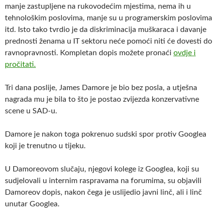
manje zastupljene na rukovodećim mjestima, nema ih u
tehnološkim poslovima, manje su u programerskim poslovima
itd. Isto tako tvrdio je da diskriminacija muškaraca i davanje
prednosti ženama u IT sektoru neće pomoći niti će dovesti do
ravnopravnosti. Kompletan dopis možete pronaći
ovdje i
pročitati.
Tri dana poslije, James Damore je bio bez posla, a utješna
nagrada mu je bila to što je postao zvijezda konzervativne
scene u SAD-u.
Damore je nakon toga pokrenuo sudski spor protiv Googlea
koji je trenutno u tijeku.
U Damoreovom slučaju, njegovi kolege iz Googlea, koji su
sudjelovali u internim raspravama na forumima, su objavili
Damoreov dopis, nakon čega je uslijedio javni linč, ali i linč
unutar Googlea.