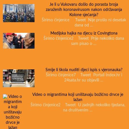
Je li u Vukovaru došlo do porasta broja
zaraženih koronavirusom nakon održavanja
Kolone sjećanja?
Širimo činjenice Tweet Nije prošlo ni desetak
dana od …
Medijska hajka na djecu iz Covingtona
Širimo činjenice2 Tweet Prije nekoliko dana
sam pisao o …
Smije li škola nuditi djeci ispis s vjeronauka?
Širimo činjenice7 Tweet Portali Index.hr i
24sata.hr su objavili …
Video o migrantima koji uništavaju božićno drvce je
lažan
Širimo činjenice2 Tweet U zadnjih nekoliko tjedana,
na društvenim …