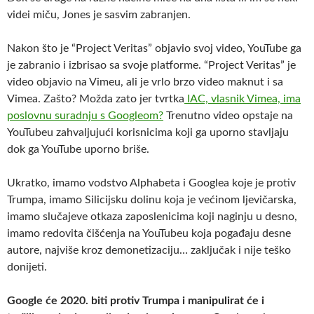
videi miču, Jones je sasvim zabranjen.
Nakon što je “Project Veritas” objavio svoj video, YouTube ga
je zabranio i izbrisao sa svoje platforme. “Project Veritas” je
video objavio na Vimeu, ali je vrlo brzo video maknut i sa
Vimea. Zašto? Možda zato jer tvrtka
IAC, vlasnik Vimea, ima
poslovnu suradnju s Googleom?
Trenutno video opstaje na
YouTubeu zahvaljujući korisnicima koji ga uporno stavljaju
dok ga YouTube uporno briše.
Ukratko, imamo vodstvo Alphabeta i Googlea koje je protiv
Trumpa, imamo Silicijsku dolinu koja je većinom ljevičarska,
imamo slučajeve otkaza zaposlenicima koji naginju u desno,
imamo redovita čišćenja na YouTubeu koja pogađaju desne
autore, najviše kroz demonetizaciju… zaključak i nije teško
donijeti.
Google će 2020. biti protiv Trumpa i manipulirat će i