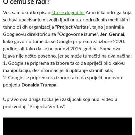
O čemu se radi?
Već sam ukratko pisao
što se dogodilo.
Američka udruga koja
se bavi ubacivanjem svojih ljudi unutar određenih medijskih i
tehnoloških organizacija
“Project Veritas
“, tajno je snimila
Googleovu direktoricu za “Odgovorne izume”,
Jen Gennai
,
kako govori o tome da se Google priprema za izbore 2020.
godine, ali tako da se ne ponovi 2016. godina. Sama ova
izjava nije nešto posebno, jer se može tumačiti na dva načina:
1. Google se priprema za izbore tako da spriječi bilo kakvu
manipulaciju, dezinformacije ili uplitanje stranih sila;
2. Google se priprema za izbore tako da spriječi ponovnu
pobjedu
Donalda Trumpa.
Upravo ova druga točka je i zaključak koji nudi video u
proizvodnji “Projecta Veritas”.