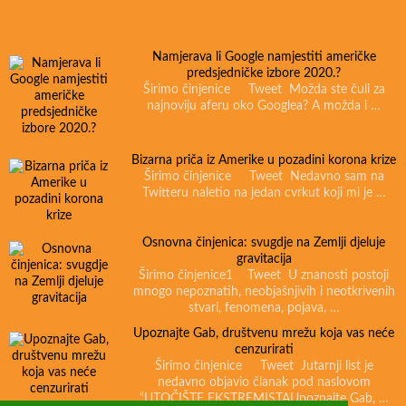
Namjerava li Google namjestiti američke
predsjedničke izbore 2020.?
Širimo činjenice Tweet Možda ste čuli za
najnoviju aferu oko Googlea? A možda i …
Bizarna priča iz Amerike u pozadini korona krize
Širimo činjenice Tweet Nedavno sam na
Twitteru naletio na jedan cvrkut koji mi je …
Osnovna činjenica: svugdje na Zemlji djeluje
gravitacija
Širimo činjenice1 Tweet U znanosti postoji
mnogo nepoznatih, neobjašnjivih i neotkrivenih
stvari, fenomena, pojava, …
Upoznajte Gab, društvenu mrežu koja vas neće
cenzurirati
Širimo činjenice Tweet Jutarnji list je
nedavno objavio članak pod naslovom
“UTOČIŠTE EKSTREMISTAUpoznajte Gab, …