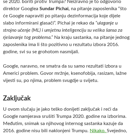
se 2020. boriti protiv Trumpa? Neizravno je to odgovorio
direktor Googlea
Sundar Pichai,
na pitanje zaposlenika “što
će Google napraviti po pitanju dezinformacija koje dijele
slabo informirani glasači”. Pichai je rekao da
“ulaganje u
strojno učenje (ML) i umjetnu inteligenciju su velika šansa za
rješavanje tog problema.”
Na kraju sastanka, na pitanje jednog
zaposlenika ima li što pozitivno u rezultatu izbora 2016.
godine, svi su se grohotom nasmijali.
Google, naravno, ne smatra da su samo rezultati izbora u
Americi problem. Govor mržnje, ksenofobija, rasizam, lažne
vijesti su, po njima, problem svugdje u svijetu.
Zaključak
U ovom slučaju je jako teško donijeti zaključak i reći da
Google namjerava srušiti Trumpa 2020. godine na izborima.
Međutim, snimak sa njihovog internog sastanka kazuje da
2016. godine nisu bili naklonjeni Trumpu.
Nikako.
Svejedno,