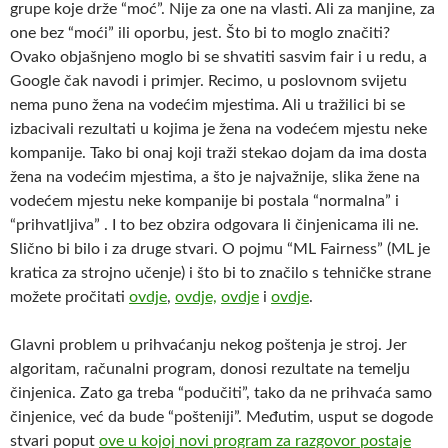
grupe koje drže “moć”. Nije za one na vlasti. Ali za manjine, za
one bez “moći” ili oporbu, jest. Što bi to moglo značiti?
Ovako objašnjeno moglo bi se shvatiti sasvim fair i u redu, a
Google čak navodi i primjer. Recimo, u poslovnom svijetu
nema puno žena na vodećim mjestima. Ali u tražilici bi se
izbacivali rezultati u kojima je žena na vodećem mjestu neke
kompanije. Tako bi onaj koji traži stekao dojam da ima dosta
žena na vodećim mjestima, a što je najvažnije, slika žene na
vodećem mjestu neke kompanije bi postala “normalna” i
“prihvatljiva” . I to bez obzira odgovara li činjenicama ili ne.
Slično bi bilo i za druge stvari. O pojmu “ML Fairness” (ML je
kratica za strojno učenje) i što bi to značilo s tehničke strane
možete pročitati
ovdje
,
ovdje,
ovdje
i
ovdje
.
Glavni problem u prihvaćanju nekog poštenja je stroj. Jer
algoritam, računalni program, donosi rezultate na temelju
činjenica. Zato ga treba “podučiti”, tako da ne prihvaća samo
činjenice, već da bude “pošteniji”. Međutim, usput se dogode
stvari poput
ove u kojoj novi program za razgovor postaje