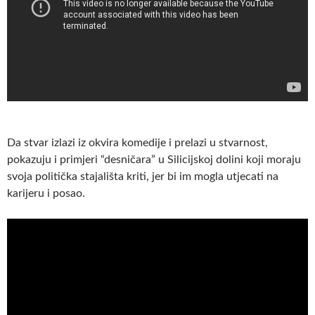
Da stvar izlazi iz okvira komedije i prelazi u stvarnost,
pokazuju i primjeri “desničara” u Silicijskoj dolini koji moraju
svoja politička stajališta kriti, jer bi im mogla utjecati na
karijeru i posao.