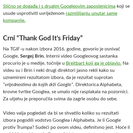
Slično se događa i s drugim Googleovim zaposlenicima
koji se
usude usprotiviti uvriježenom
razmišljanju unutar same
kompanije.
Crni “Thank God It’s Friday”
Na TGIF-u nakon izbora 2016. godine, govorio je osnivač
Google,
Sergej Brin.
Interni video Googleovog sastanka
procurio je u medije, točnije u
Breitbart koji ga je objavio.
Na
videu su i Brin i neki drugi direktori jasno rekli kako su
uznemireni rezultatom izbora, da je rezultat suprotan
“vrijednostima do kojih drži Google”
. Direktorica Alphabeta,
krovne tvrtke Googlea, se umalo nije rasplakala na pozornici.
Za utjehu je preporučila svima da zagrle osobu do sebe.
Video valja pogledati da bi se shvatilo koliko su rezultati
izbora pogodili vodstvo Googlea i Alphabeta. Je li Google
protiv Trumpa? Sudeći po ovom videu, definitvno jest. Hoće li