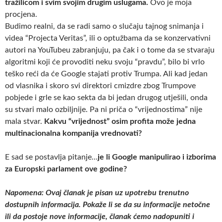
tražilicom i svim svojim drugim uslugama.
Ovo je moja
procjena.
Budimo realni, da se radi samo o slučaju tajnog snimanja i
videa “Projecta Veritas”, ili o optužbama da se konzervativni
autori na YouTubeu zabranjuju, pa čak i o tome da se stvaraju
algoritmi koji će provoditi neku svoju “pravdu”, bilo bi vrlo
teško reći da će Google stajati protiv Trumpa. Ali kad jedan
od vlasnika i skoro svi direktori cmizdre zbog Trumpove
pobjede i grle se kao sekta da bi jedan drugog utješili, onda
su stvari malo ozbiljnije. Pa ni priča o “vrijednostima” nije
mala stvar.
Kakvu “vrijednost” osim profita može jedna
multinacionalna kompanija vrednovati?
E sad se postavlja pitanje…
je li Google manipulirao i izborima
za Europski parlament ove godine?
Napomena: Ovaj članak je pisan uz upotrebu trenutno
dostupnih informacija. Pokaže li se da su informacije netočne
ili da postoje nove informacije, članak ćemo nadopuniti i