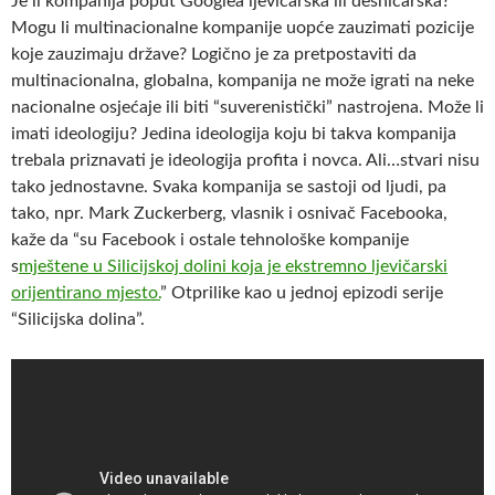
Je li kompanija poput Googlea ljevičarska ili desničarska?
Mogu li multinacionalne kompanije uopće zauzimati pozicije
koje zauzimaju države? Logično je za pretpostaviti da
multinacionalna, globalna, kompanija ne može igrati na neke
nacionalne osjećaje ili biti “suverenistički” nastrojena. Može li
imati ideologiju? Jedina ideologija koju bi takva kompanija
trebala priznavati je ideologija profita i novca. Ali…stvari nisu
tako jednostavne. Svaka kompanija se sastoji od ljudi, pa
tako, npr. Mark Zuckerberg, vlasnik i osnivač Facebooka,
kaže da “su Facebook i ostale tehnološke kompanije
s
mještene u Silicijskoj dolini koja je ekstremno ljevičarski
orijentirano mjesto.
” Otprilike kao u jednoj epizodi serije
“Silicijska dolina”.