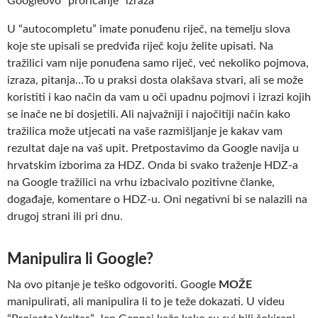
Googleovo “proricanje” izraza
U “autocompletu” imate ponuđenu riječ, na temelju slova
koje ste upisali se predviđa riječ koju želite upisati. Na
tražilici vam nije ponuđena samo riječ, već nekoliko pojmova,
izraza, pitanja…To u praksi dosta olakšava stvari, ali se može
koristiti i kao način da vam u oči upadnu pojmovi i izrazi kojih
se inače ne bi dosjetili. Ali najvažniji i najočitiji način kako
tražilica može utjecati na vaše razmišljanje je kakav vam
rezultat daje na vaš upit. Pretpostavimo da Google navija u
hrvatskim izborima za HDZ. Onda bi svako traženje HDZ-a
na Google tražilici na vrhu izbacivalo pozitivne članke,
događaje, komentare o HDZ-u. Oni negativni bi se nalazili na
drugoj strani ili pri dnu.
Manipulira li Google?
Na ovo pitanje je teško odgovoriti. Google
MOŽE
manipulirati, ali manipulira li to je teže dokazati. U videu