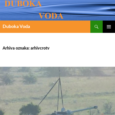
Pretraži
SKOČI
Duboka Voda
DO
PRIMAR
IZBORN
SADRŽAJA
Arhiva oznaka: arhivcrotv