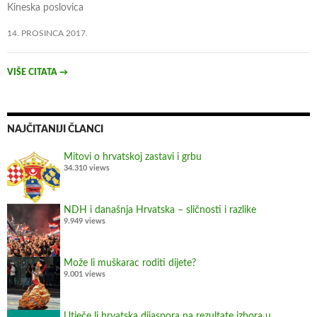
e
Kineska poslovica
s
14. PROSINCA 2017.
u
o
b
VIŠE CITATA
→
j
a
v
NAJČITANIJI ČLANCI
l
j
Mitovi o hrvatskoj zastavi i grbu
34.310 views
e
n
e
NDH i današnja Hrvatska – sličnosti i razlike
p
9.949 views
r
i
Može li muškarac roditi dijete?
j
9.001 views
e
7
Utječe li hrvatska dijaspora na rezultate izbora u