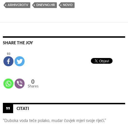
k
ARHIVCROTV
DNEVNO.HR
NOVO
a
d
o
b
j
SHARE THE JOY
a
v
93
l
j
e
0
n
Shares
e
s
n
i
CITATI
m
“Duboka voda teče polako, mudar čovjek mjeri svoje riječi.”
k