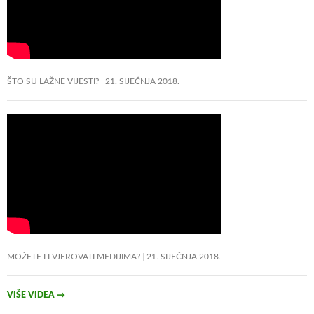
ŠTO SU LAŽNE VIJESTI?
21. SIJEČNJA 2018.
MOŽETE LI VJEROVATI MEDIJIMA?
21. SIJEČNJA 2018.
VIŠE VIDEA
→