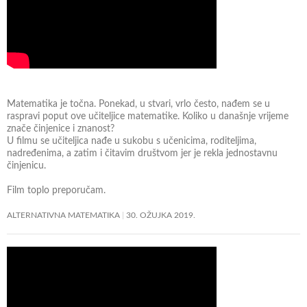
Matematika je točna. Ponekad, u stvari, vrlo često, nađem se u
raspravi poput ove učiteljice matematike. Koliko u današnje vrijeme
znače činjenice i znanost?
U filmu se učiteljica nađe u sukobu s učenicima, roditeljima,
nadređenima, a zatim i čitavim društvom jer je rekla jednostavnu
činjenicu.
Film toplo preporučam.
ALTERNATIVNA MATEMATIKA
30. OŽUJKA 2019.