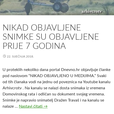
NIKAD OBJAVLJENE
SNIMKE SU OBJAVLJENE
PRIJE 7 GODINA
22. SIJEČNJA 2018.
U proteklih nekoliko dana portal Dnevno.hr objavljuje članke
pod naslovom “NIKAD OBJAVLJENO U MEDIJIMA.” Svaki
od tih članaka vodi na jednu od poveznica na Youtube kanalu
Arhivcrotv . Na kanalu se nalazi dosta snimaka iz vremena
Domovinskog rata i odličan su dokument svojeg vremena.
Snimke je napravio snimatelj Dražen Travaš i na kanalu se
nalaze …
Nastavi čitati
N
→
i