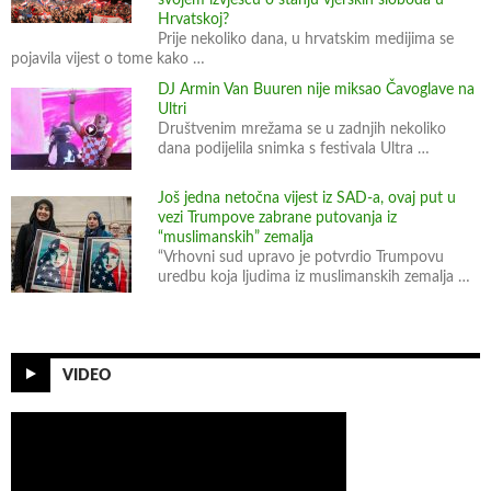
svojem izvješću o stanju vjerskih sloboda u
Hrvatskoj?
Prije nekoliko dana, u hrvatskim medijima se
pojavila vijest o tome kako …
DJ Armin Van Buuren nije miksao Čavoglave na
Ultri
Društvenim mrežama se u zadnjih nekoliko
dana podijelila snimka s festivala Ultra …
Još jedna netočna vijest iz SAD-a, ovaj put u
vezi Trumpove zabrane putovanja iz
“muslimanskih” zemalja
“Vrhovni sud upravo je potvrdio Trumpovu
uredbu koja ljudima iz muslimanskih zemalja …
VIDEO