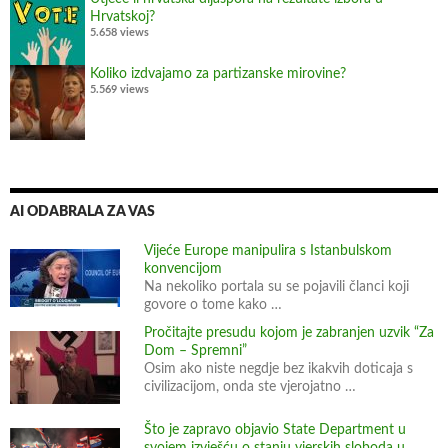
g
Hrvatskoj?
o
5.658 views
d
Koliko izdvajamo za partizanske mirovine?
i
5.569 views
n
a
AI ODABRALA ZA VAS
Vijeće Europe manipulira s Istanbulskom
konvencijom
Na nekoliko portala su se pojavili članci koji
govore o tome kako …
Pročitajte presudu kojom je zabranjen uzvik “Za
Dom – Spremni”
Osim ako niste negdje bez ikakvih doticaja s
civilizacijom, onda ste vjerojatno …
Što je zapravo objavio State Department u