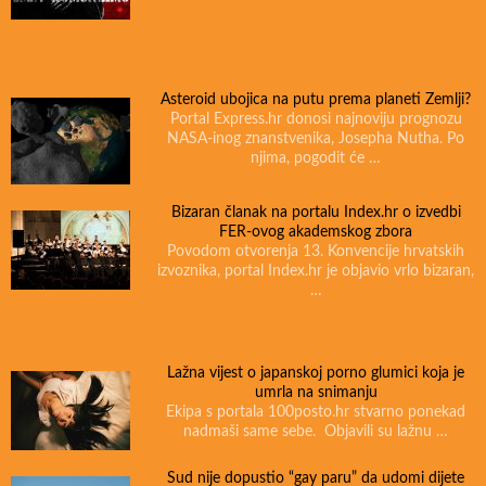
Asteroid ubojica na putu prema planeti Zemlji?
Portal Express.hr donosi najnoviju prognozu
NASA-inog znanstvenika, Josepha Nutha. Po
njima, pogodit će …
Bizaran članak na portalu Index.hr o izvedbi
FER-ovog akademskog zbora
Povodom otvorenja 13. Konvencije hrvatskih
izvoznika, portal Index.hr je objavio vrlo bizaran,
…
Lažna vijest o japanskoj porno glumici koja je
umrla na snimanju
Ekipa s portala 100posto.hr stvarno ponekad
nadmaši same sebe. Objavili su lažnu …
Sud nije dopustio “gay paru” da udomi dijete