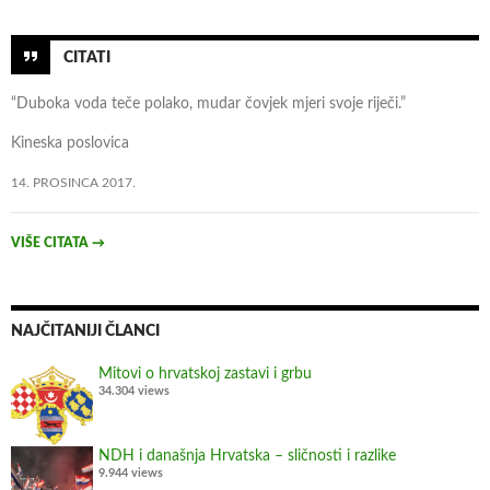
N
e
w
CITATI
s
“Duboka voda teče polako, mudar čovjek mjeri svoje riječi.”
G
u
Kineska poslovica
a
14. PROSINCA 2017.
r
d
–
VIŠE CITATA
→
d
o
d
NAJČITANIJI ČLANCI
a
t
Mitovi o hrvatskoj zastavi i grbu
34.304 views
a
k
i
NDH i današnja Hrvatska – sličnosti i razlike
n
9.944 views