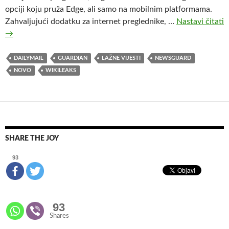
opciji koju pruža Edge, ali samo na mobilnim platformama.
Zahvaljujući dodatku za internet preglednike, …
Nastavi čitati
K
→
o
l
DAILYMAIL
GUARDIAN
LAŽNE VIJESTI
NEWSGUARD
i
NOVO
WIKILEAKS
k
o
j
e
e
SHARE THE JOY
f
i
93
k
a
s
93
a
Shares
n