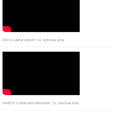
ŠTO SU LAŽNE VIJESTI?
21. SIJEČNJA 2018.
MOŽETE LI VJEROVATI MEDIJIMA?
21. SIJEČNJA 2018.