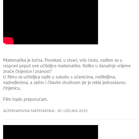
h
v
i
j
e
s
t
i
?
Matematika je točna. Ponekad, u stvari, vrlo često, nađem se u
raspravi poput ove učiteljice matematike. Koliko u današnje vrijeme
znače činjenice i znanost?
U filmu se učiteljica nađe u sukobu s učenicima, roditeljima,
nadređenima, a zatim i čitavim društvom jer je rekla jednostavnu
činjenicu.
Film toplo preporučam.
ALTERNATIVNA MATEMATIKA
30. OŽUJKA 2019.