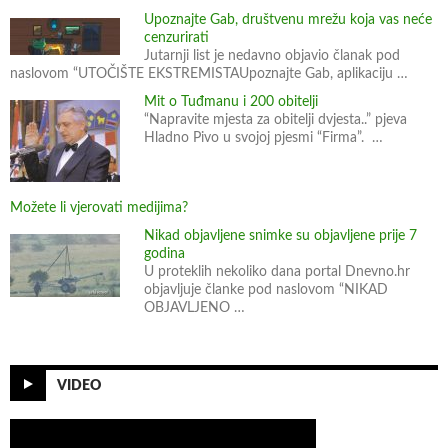
z
Upoznajte Gab, društvenu mrežu koja vas neće
cenzurirati
a
Jutarnji list je nedavno objavio članak pod
b
naslovom “UTOČIŠTE EKSTREMISTAUpoznajte Gab, aplikaciju …
o
Mit o Tuđmanu i 200 obitelji
r
“Napravite mjesta za obitelji dvjesta..” pjeva
b
Hladno Pivo u svojoj pjesmi “Firma”. …
u
p
Možete li vjerovati medijima?
r
o
Nikad objavljene snimke su objavljene prije 7
godina
t
U proteklih nekoliko dana portal Dnevno.hr
i
objavljuje članke pod naslovom “NIKAD
v
OBJAVLJENO …
l
a
ž
VIDEO
n
i