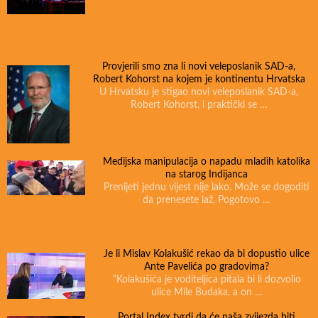
Provjerili smo zna li novi veleposlanik SAD-a,
Robert Kohorst na kojem je kontinentu Hrvatska
U Hrvatsku je stigao novi veleposlanik SAD-a,
Robert Kohorst, i praktički se …
Medijska manipulacija o napadu mladih katolika
na starog Indijanca
Prenijeti jednu vijest nije lako. Može se dogoditi
da prenesete laž. Pogotovo …
Je li Mislav Kolakušić rekao da bi dopustio ulice
Ante Pavelića po gradovima?
“Kolakušića je voditeljica pitala bi li dozvolio
ulice Mile Budaka, a on …
Portal Index tvrdi da će naša zvijezda biti