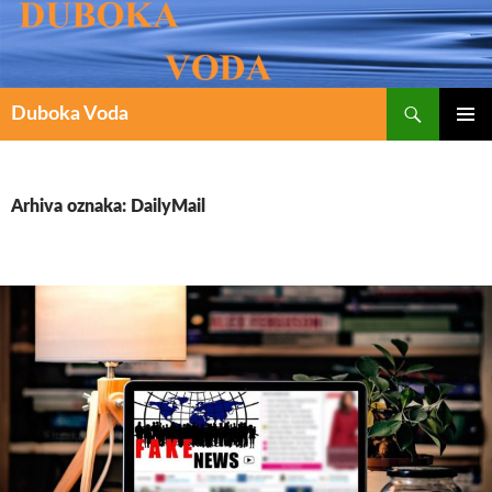
Pretraži
SKOČI
Duboka Voda
DO
PRIMAR
IZBORN
SADRŽAJA
Arhiva oznaka: DailyMail