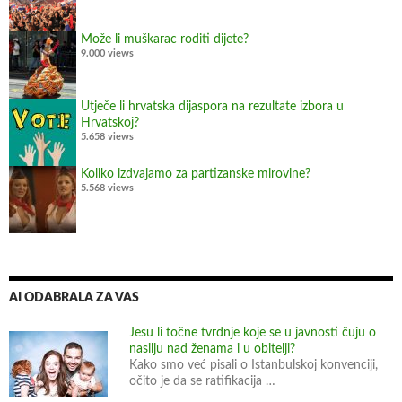
t
e
Može li muškarac roditi dijete?
r
9.000 views
n
e
Utječe li hrvatska dijaspora na rezultate izbora u
t
Hrvatskoj?
p
5.658 views
r
Koliko izdvajamo za partizanske mirovine?
e
5.568 views
g
l
e
d
n
AI ODABRALA ZA VAS
i
c
Jesu li točne tvrdnje koje se u javnosti čuju o
nasilju nad ženama i u obitelji?
i
Kako smo već pisali o Istanbulskoj konvenciji,
m
očito je da se ratifikacija …
a