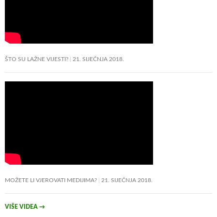
ŠTO SU LAŽNE VIJESTI?
21. SIJEČNJA 2018.
MOŽETE LI VJEROVATI MEDIJIMA?
21. SIJEČNJA 2018.
VIŠE VIDEA
→