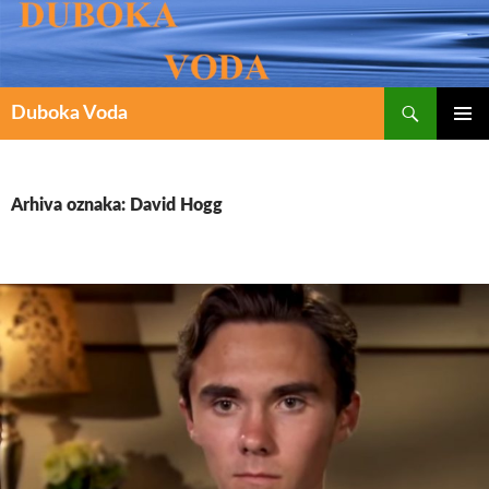
Pretraži
SKOČI
Duboka Voda
DO
PRIMAR
IZBORN
SADRŽAJA
Arhiva oznaka: David Hogg