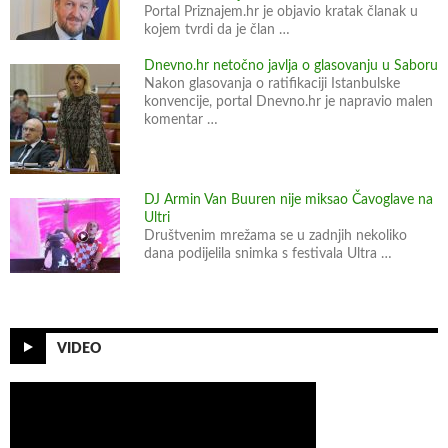
Portal Priznajem.hr je objavio kratak članak u
kojem tvrdi da je član …
Dnevno.hr netočno javlja o glasovanju u Saboru
Nakon glasovanja o ratifikaciji Istanbulske
konvencije, portal Dnevno.hr je napravio malen
komentar …
DJ Armin Van Buuren nije miksao Čavoglave na
Ultri
Društvenim mrežama se u zadnjih nekoliko
dana podijelila snimka s festivala Ultra …
VIDEO