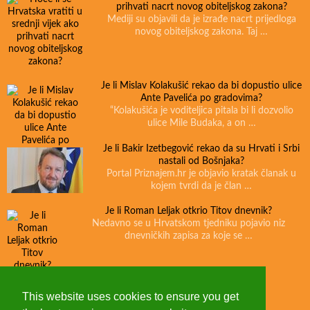
prihvati nacrt novog obiteljskog zakona?
Mediji su objavili da je izrađe nacrt prijedloga
novog obiteljskog zakona. Taj …
Je li Mislav Kolakušić rekao da bi dopustio ulice
Ante Pavelića po gradovima?
“Kolakušića je voditeljica pitala bi li dozvolio
ulice Mile Budaka, a on …
Je li Bakir Izetbegović rekao da su Hrvati i Srbi
nastali od Bošnjaka?
Portal Priznajem.hr je objavio kratak članak u
kojem tvrdi da je član …
Je li Roman Leljak otkrio Titov dnevnik?
Nedavno se u Hrvatskom tjedniku pojavio niz
dnevničkih zapisa za koje se …
This website uses cookies to ensure you get