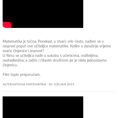
Matematika je točna. Ponekad, u stvari, vrlo često, nađem se u
raspravi poput ove učiteljice matematike. Koliko u današnje vrijeme
znače činjenice i znanost?
U filmu se učiteljica nađe u sukobu s učenicima, roditeljima,
nadređenima, a zatim i čitavim društvom jer je rekla jednostavnu
činjenicu.
Film toplo preporučam.
ALTERNATIVNA MATEMATIKA
30. OŽUJKA 2019.