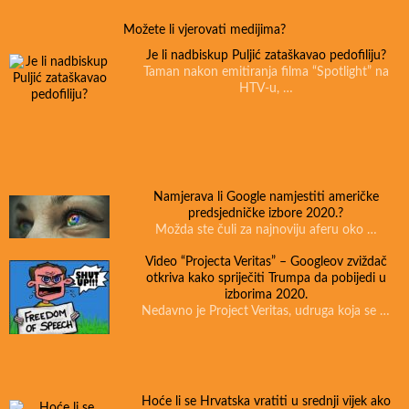
Možete li vjerovati medijima?
Je li nadbiskup Puljić zataškavao pedofiliju?
Taman nakon emitiranja filma “Spotlight” na
HTV-u, …
Namjerava li Google namjestiti američke
predsjedničke izbore 2020.?
Možda ste čuli za najnoviju aferu oko …
Video “Projecta Veritas” – Googleov zviždač
otkriva kako spriječiti Trumpa da pobijedi u
izborima 2020.
Nedavno je Project Veritas, udruga koja se …
Hoće li se Hrvatska vratiti u srednji vijek ako