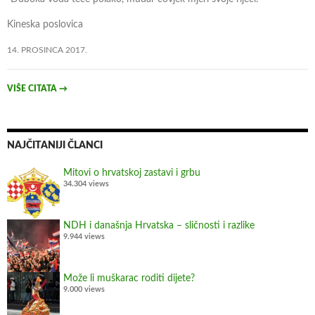
e
o
Kineska poslovica
p
14. PROSINCA 2017.
u
c
n
VIŠE CITATA
→
j
a
v
NAJČITANIJI ČLANCI
i
u
Mitovi o hrvatskoj zastavi i grbu
34.304 views
š
k
o
NDH i današnja Hrvatska – sličnosti i razlike
l
9.944 views
i
n
Može li muškarac roditi dijete?
a
9.000 views
F