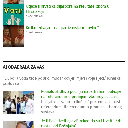
l
Utječe li hrvatska dijaspora na rezultate izbora u
o
Hrvatskoj?
r
5.658 views
i
Koliko izdvajamo za partizanske mirovine?
d
5.568 views
i
AI ODABRALA ZA VAS
“Duboka voda teče polako, mudar čovjek mjeri svoje riječi.” Kineska
poslovica
Pomalo stidljivo počinju napadi i manipulacije
na referendum o promjeni izbornog sustava
Inicijativa “Narod odlučuje” pokrenula je novi
referendum. Referendum o promjeni izbornog
sustava …
Je li Bakir Izetbegović rekao da su Hrvati i Srbi
nastali od Bošnjaka?