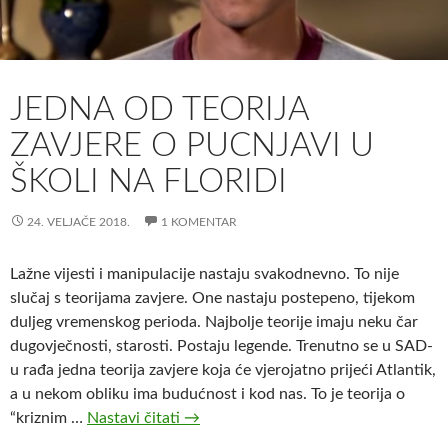
JEDNA OD TEORIJA
ZAVJERE O PUCNJAVI U
ŠKOLI NA FLORIDI
24. VELJAČE 2018.
1 KOMENTAR
Lažne vijesti i manipulacije nastaju svakodnevno. To nije
slučaj s teorijama zavjere. One nastaju postepeno, tijekom
duljeg vremenskog perioda. Najbolje teorije imaju neku čar
dugovječnosti, starosti. Postaju legende. Trenutno se u SAD-
u rađa jedna teorija zavjere koja će vjerojatno prijeći Atlantik,
a u nekom obliku ima budućnost i kod nas. To je teorija o
“kriznim …
Nastavi čitati
J
→
e