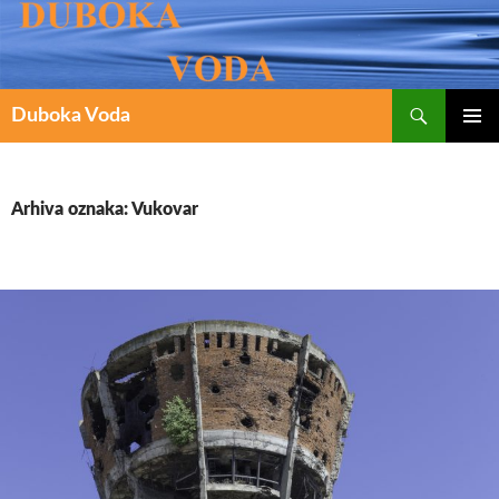
Pretraži
SKOČI
Duboka Voda
DO
PRIMAR
IZBORN
SADRŽAJA
Arhiva oznaka: Vukovar