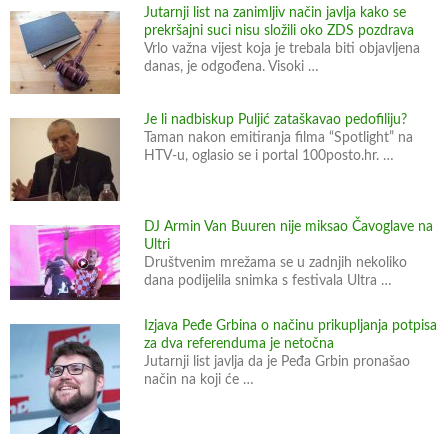
Jutarnji list na zanimljiv način javlja kako se
prekršajni suci nisu složili oko ZDS pozdrava
Vrlo važna vijest koja je trebala biti objavljena
danas, je odgođena. Visoki …
Je li nadbiskup Puljić zataškavao pedofiliju?
Taman nakon emitiranja filma “Spotlight” na
HTV-u, oglasio se i portal 100posto.hr. …
DJ Armin Van Buuren nije miksao Čavoglave na
Ultri
Društvenim mrežama se u zadnjih nekoliko
dana podijelila snimka s festivala Ultra …
Izjava Peđe Grbina o načinu prikupljanja potpisa
za dva referenduma je netočna
Jutarnji list javlja da je Peđa Grbin pronašao
način na koji će …