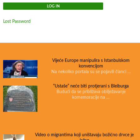
Lost Password
Vijeće Europe manipulira s Istanbulskom
konvencijom
Na nekoliko portala su se pojavili članci …
“Ustaše” neće biti protjerani s Bleiburga
Budući da se približava obilježavanje
komemoracije na …
Video o migrantima koji uništavaju božićno drvce je