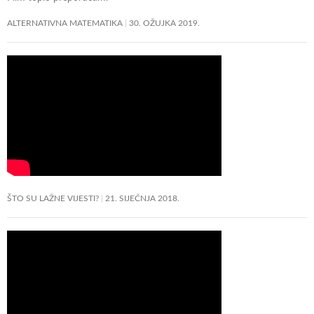
ALTERNATIVNA MATEMATIKA
30. OŽUJKA 2019.
ŠTO SU LAŽNE VIJESTI?
21. SIJEČNJA 2018.