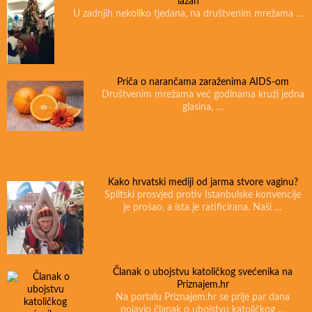
lažan
U zadnjih nekoliko tjedana, na društvenim mrežama …
Priča o narančama zaraženima AIDS-om
Društvenim mrežama već godinama kruži jedna
glasina, …
Kako hrvatski mediji od jarma stvore vaginu?
Splitski prosvjed protiv Istanbulske konvencije
je prošao, a ista je ratificirana. Naši …
Članak o ubojstvu katoličkog svećenika na
Priznajem.hr
Na portalu Priznajem.hr se prije par dana
pojavio članak o ubojstvu katoličkog …