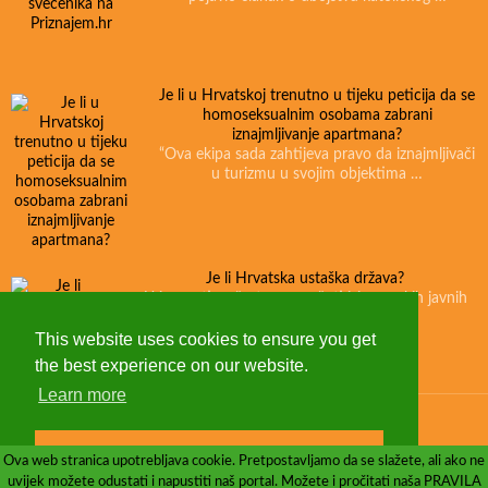
Je li u Hrvatskoj trenutno u tijeku peticija da se
homoseksualnim osobama zabrani
iznajmljivanje apartmana?
“Ova ekipa sada zahtijeva pravo da iznajmljivači
u turizmu u svojim objektima …
Je li Hrvatska ustaška država?
U javnosti se često mogu čuti izjave nekih javnih
osoba i političara …
This website uses cookies to ensure you get
the best experience on our website.
Learn more
O nama
Kontakt
Got it!
Ova web stranica upotrebljava cookie. Pretpostavljamo da se slažete, ali ako ne
uvijek možete odustati i napustiti naš portal. Možete i pročitati naša PRAVILA