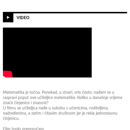
VIDEO
Matematika je točna. Ponekad, u stvari, vrlo često, nađem se u
raspravi poput ove učiteljice matematike. Koliko u današnje vrijeme
znače činjenice i znanost?
U filmu se učiteljica nađe u sukobu s učenicima, roditeljima,
nadređenima, a zatim i čitavim društvom jer je rekla jednostavnu
činjenicu.
Film toplo preporučam.