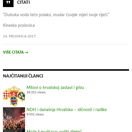
CITATI
k
o
“Duboka voda teče polako, mudar čovjek mjeri svoje riječi.”
v
a
Kineska poslovica
r
14. PROSINCA 2017.
u
VIŠE CITATA
→
NAJČITANIJI ČLANCI
Mitovi o hrvatskoj zastavi i grbu
34.312 views
NDH i današnja Hrvatska – sličnosti i razlike
9.951 views