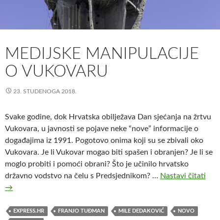
MEDIJSKE MANIPULACIJE
O VUKOVARU
23. STUDENOGA 2018.
Svake godine, dok Hrvatska obilježava Dan sjećanja na žrtvu
Vukovara, u javnosti se pojave neke “nove” informacije o
događajima iz 1991. Pogotovo onima koji su se zbivali oko
Vukovara. Je li Vukovar mogao biti spašen i obranjen? Je li se
moglo probiti i pomoći obrani? Što je učinilo hrvatsko
državno vodstvo na čelu s Predsjednikom? …
Nastavi čitati
M
→
e
d
i
EXPRESS.HR
FRANJO TUĐMAN
MILE DEDAKOVIĆ
NOVO