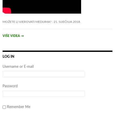
MOŽETE LI VJEROVATI MEDIJIMA?
21. SIJEČNJA 2018.
VIŠE VIDEA
→
LOG IN
Username or E-mail
Password
Remember Me