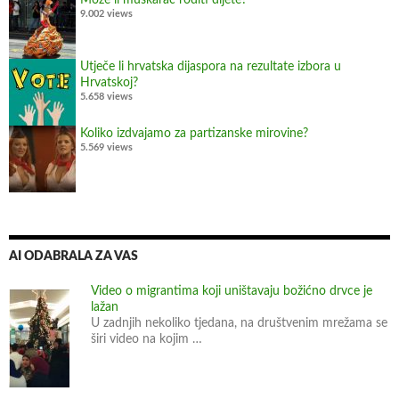
Može li muškarac roditi dijete?
9.002 views
Utječe li hrvatska dijaspora na rezultate izbora u
Hrvatskoj?
5.658 views
Koliko izdvajamo za partizanske mirovine?
5.569 views
AI ODABRALA ZA VAS
Video o migrantima koji uništavaju božićno drvce je
lažan
U zadnjih nekoliko tjedana, na društvenim mrežama se
širi video na kojim …