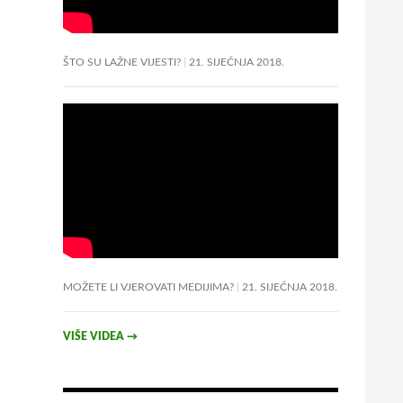
ŠTO SU LAŽNE VIJESTI?
21. SIJEČNJA 2018.
MOŽETE LI VJEROVATI MEDIJIMA?
21. SIJEČNJA 2018.
VIŠE VIDEA
→