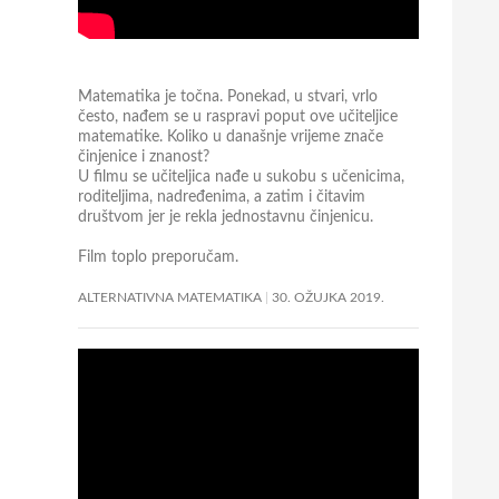
Matematika je točna. Ponekad, u stvari, vrlo
često, nađem se u raspravi poput ove učiteljice
matematike. Koliko u današnje vrijeme znače
činjenice i znanost?
U filmu se učiteljica nađe u sukobu s učenicima,
roditeljima, nadređenima, a zatim i čitavim
društvom jer je rekla jednostavnu činjenicu.
Film toplo preporučam.
ALTERNATIVNA MATEMATIKA
30. OŽUJKA 2019.