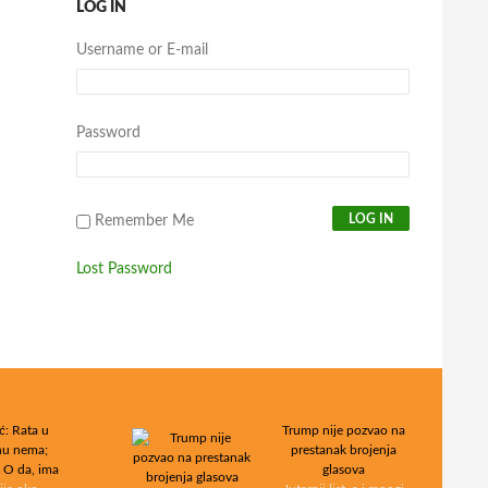
LOG IN
Username or E-mail
Password
Remember Me
Lost Password
ć: Rata u
Trump nije pozvao na
nu nema;
prestanak brojenja
: O da, ima
glasova