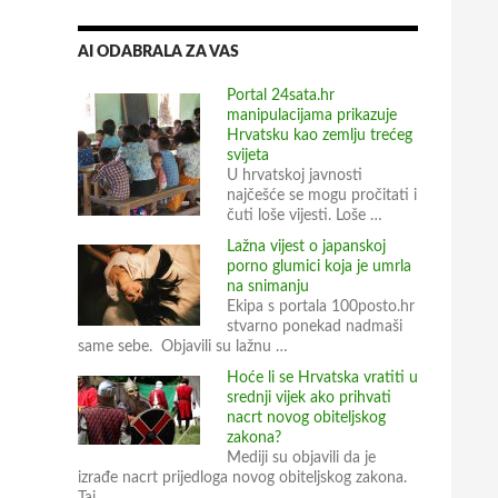
AI ODABRALA ZA VAS
Portal 24sata.hr
manipulacijama prikazuje
Hrvatsku kao zemlju trećeg
svijeta
U hrvatskoj javnosti
najčešće se mogu pročitati i
čuti loše vijesti. Loše …
Lažna vijest o japanskoj
porno glumici koja je umrla
na snimanju
Ekipa s portala 100posto.hr
stvarno ponekad nadmaši
same sebe. Objavili su lažnu …
Hoće li se Hrvatska vratiti u
srednji vijek ako prihvati
nacrt novog obiteljskog
zakona?
Mediji su objavili da je
izrađe nacrt prijedloga novog obiteljskog zakona.