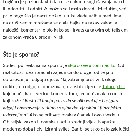
Logično je pretpostaviti da će se nakon usuglašavanja nacrt
ili odobriti ili odbiti. A možda se i malo doradi. Međutim, već i
prije nego što je nacrt došao u ruke vladajućih u medijima i
na društvenim mrežama se digla hajka na takav zakon, a
najčešći komentar je bio kako se Hrvatska takvim obiteljskim
zakonom vraća u srednji vijek.
Što je sporno?
Sudeći po reakcijama sporno je
skoro sve u tom nacrtu.
Od
različitosti izvanbračnih zajednica do uloge roditelja u
obrazovanju i odgoju djece. Najvatreniji protivnik uloge
roditelja u odgoju i obrazovanju vlastite djece je
Jutarnji list
koje muči, kao i većinu komentatora, jedan članak u nacrtu
koji kaže:
“Roditelji imaju pravo da se njihovoj djeci osigura
odgoj i obrazovanje u skladu s njihovim vjerskim i filozofskim
uvjerenjima”.
Ako se prihvati ovakav članak i ovo uvede u
Obiteljski zakon Hrvatska ulazi u srednji vijek. Napušta
moderno doba i civilizirani svijet. Bar bi se tako dalo zaključiti