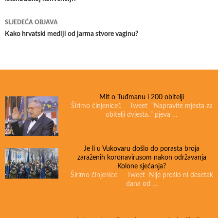
objava
SLJEDEĆA OBJAVA
Kako hrvatski mediji od jarma stvore vaginu?
Mit o Tuđmanu i 200 obitelji
Širimo činjenice1 Tweet “Napravite mjesta za
obitelji dvjesta..” pjeva …
Je li u Vukovaru došlo do porasta broja
zaraženih koronavirusom nakon održavanja
Kolone sjećanja?
Širimo činjenice Tweet Nije prošlo ni desetak
dana od …