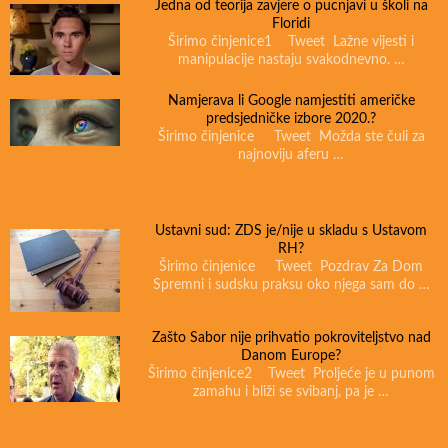
Jedna od teorija zavjere o pucnjavi u školi na
Floridi
Širimo činjenice1 Tweet Lažne vijesti i
manipulacije nastaju svakodnevno. …
Namjerava li Google namjestiti američke
predsjedničke izbore 2020.?
Širimo činjenice Tweet Možda ste čuli za
najnoviju aferu …
Ustavni sud: ZDS je/nije u skladu s Ustavom
RH?
Širimo činjenice Tweet Pozdrav Za Dom
Spremni i sudsku praksu oko njega sam do …
Zašto Sabor nije prihvatio pokroviteljstvo nad
Danom Europe?
Širimo činjenice2 Tweet Proljeće je u punom
zamahu i bliži se svibanj, pa je …