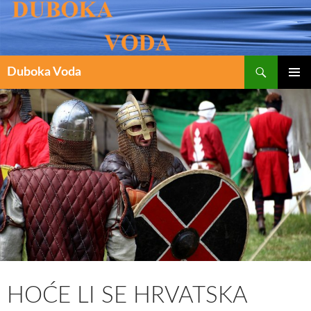
Pretraži
SKOČI
Duboka Voda
DO
PRIMAR
IZBORN
SADRŽAJA
HOĆE LI SE HRVATSKA