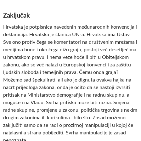
Zaključak
Hrvatska je potpisnica navedenih međunarodnih konvencija i
deklaracija. Hrvatska je članica UN-a. Hrvatska ima Ustav.
Sve ono protiv čega se komentatori na društvenim mrežama i
medijima bune i oko čega dižu graju, postoji već desetljećima
u hrvatskom pravu. I nema veze hoće li biti u Obiteljskom
zakonu, ako se već nalazi u Europskoj konvenciji za zaštitu
ljudskih sloboda i temeljnih prava. Čemu onda graja?
Možemo sad špekulirati, ali ako je dignuta ovakva hajka na
nacrt prijedloga zakona, onda je očito da se nastoji izvršiti
pritisak na Ministarstvo demografije i na radnu skupinu, a
moguće i na Vladu. Svrha pritiska može biti razna. Smjena
radne skupine, promjene u zakonu, politička trgovina s nekim
drugim zakonima ili kurikulima…bilo što. Zasad možemo
zaključiti samo da se radi o prozirnoj manipulaciji u kojoj će
najglasnija strana pobijediti. Svrha manipulacije je zasad
nepoznata.