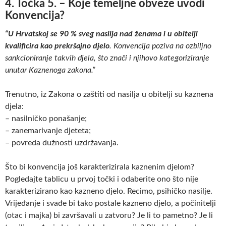
4. Točka 5. – Koje temeljne obveze uvodi
Konvencija?
“U Hrvatskoj se 90 % sveg nasilja nad ženama i u obitelji
kvalificira kao prekršajno djelo
. Konvencija poziva na ozbiljno
sankcioniranje takvih djela, što znači i njihovo kategoriziranje
unutar Kaznenoga zakona.”
Trenutno, iz Zakona o zaštiti od nasilja u obitelji su kaznena
djela:
– nasilničko ponašanje;
– zanemarivanje djeteta;
– povreda dužnosti uzdržavanja.
Što bi konvencija još karakterizirala kaznenim djelom?
Pogledajte tablicu u prvoj točki i odaberite ono što nije
karakterizirano kao kazneno djelo. Recimo, psihičko nasilje.
Vrijeđanje i svađe bi tako postale kazneno djelo, a počinitelji
(otac i majka) bi završavali u zatvoru? Je li to pametno? Je li