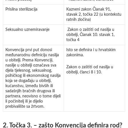
Prisilna sterilizacija
Kazneni zakon Članak 91,
stavak 2, točka 22 (u kontekstu
ratnih zločina)
Seksualno uznemiravanje
Zakon o zaštiti od nasilja u
obitelji, Članak 10. stavak 1,
točka 4
Konvencija prvi put donosi
Isto se definira i u hrvatskim
međunarodnu definiciju nasilja
zakonima.
u obitelji. Prema Konvenciji,
nasilje u obitelji označava sva
Zakon o zaštiti od nasilja u
djela tjelesnog, seksualnog,
obitelji, članci 8 i 10.
psihičkog ili ekonomskog nasilja
koja se događaju u obitelji,
kućanstvu, između bivših ili
sadašnjih bračnih drugova ili
partnera, neovisno o tome dijeli
li počinitelj ili je dijelio
prebivalište sa žrtvom.
2. Točka 3. – zašto Konvencija definira rod?