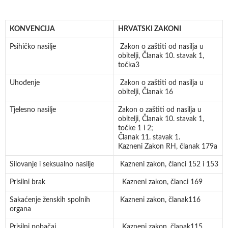
KONVENCIJA
HRVATSKI ZAKONI
Psihičko nasilje
Zakon o zaštiti od nasilja u
obitelji, Članak 10. stavak 1,
točka3
Uhođenje
Zakon o zaštiti od nasilja u
obitelji, Članak 16
Tjelesno nasilje
Zakon o zaštiti od nasilja u
obitelji, Članak 10. stavak 1,
točke 1 i 2;
Članak 11. stavak 1.
Kazneni Zakon RH, članak 179a
Silovanje i seksualno nasilje
Kazneni zakon, članci 152 i 153
Prisilni brak
Kazneni zakon, članci 169
Sakaćenje ženskih spolnih
Kazneni zakon, članak116
organa
Prisilni pobačaj
Kazneni zakon, članak115