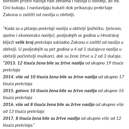
borbom protiv nasilja nad ženama i nasilja u obitelji, ali ne.
Oni kukaju. I nastavljaju kukati dok prikazuju prekršaje
Zakona o zaštiti od nasilja u obitelji.
“Kada su u pitanju prekršaji nasilja u obitelji (psihičko, tjelesno,
spolno i ekonomsko nasilje), posljednjih se godina u Hrvatskoj
bilježi
velik broj
prekršaja sukladno Zakonu o zaštiti od nasilja u
obitelji. U posljednjih su pet godina u 4 od 5 slučajeva nasilja u
obitelji počinitelji muškarci, dok su žene žrtve u 2 od 3 slučaja.
“2013. 12 tisuća žena bile su žrtve nasilja
od ukupno 19 tisuća
prekršaja
2014. više od 10 tisuća žena bile su žrtve nasilja
od ukupno 17
tisuća prekršaja
2015. gotovo 10 tisuća žena bile su žrtve nasilja
od ukupno 16
tisuća prekršaja
2016. više od 8 tisuća žena bile su žrtve nasilja
od ukupno više
od 13 tisuća prekršaja
2017. 8 tisuća žena bile su žrtve nasilja
od ukupno više od 12
tisuća prekršaja.”