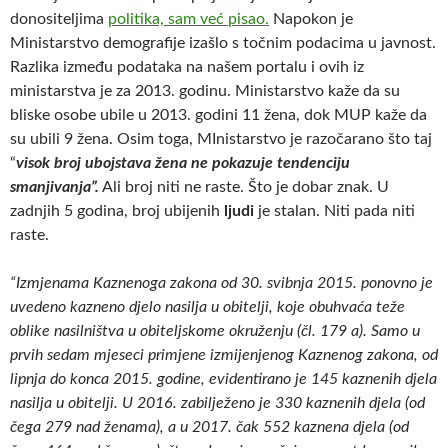
donositeljima
politika, sam već pisao.
Napokon je
Ministarstvo demografije izašlo s točnim podacima u javnost.
Razlika između podataka na našem portalu i ovih iz
ministarstva je za 2013. godinu. Ministarstvo kaže da su
bliske osobe ubile u 2013. godini 11 žena, dok MUP kaže da
su ubili 9 žena. Osim toga, MInistarstvo je razočarano što taj
“
visok broj ubojstava žena ne pokazuje tendenciju
smanjivanja”.
Ali broj niti ne raste. Što je dobar znak. U
zadnjih 5 godina, broj ubijenih
ljudi
je stalan.
Niti pada niti
raste.
“Izmjenama Kaznenoga zakona od 30. svibnja 2015. ponovno je
uvedeno kazneno djelo nasilja u obitelji, koje obuhvaća teže
oblike nasilništva u obiteljskome okruženju (čl. 179 a). Samo u
prvih sedam mjeseci primjene izmijenjenog Kaznenog zakona, od
lipnja do konca 2015. godine, evidentirano je 145 kaznenih djela
nasilja u obitelji. U 2016. zabilježeno je 330 kaznenih djela (od
čega 279 nad ženama), a u 2017. čak 552 kaznena djela (od