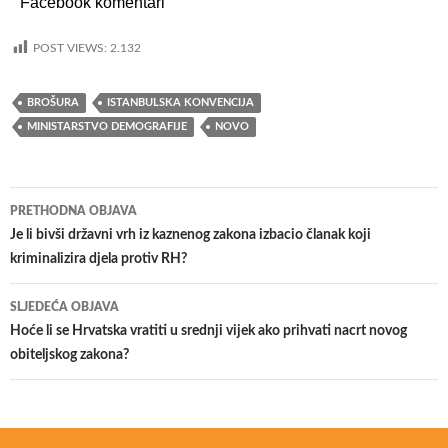
Facebook komentari
POST VIEWS:
2.132
BROŠURA
ISTANBULSKA KONVENCIJA
MINISTARSTVO DEMOGRAFIJE
NOVO
PRETHODNA OBJAVA
Navigacija
Je li bivši državni vrh iz kaznenog zakona izbacio članak koji
kriminalizira djela protiv RH?
objava
SLJEDEĆA OBJAVA
Hoće li se Hrvatska vratiti u srednji vijek ako prihvati nacrt novog
obiteljskog zakona?