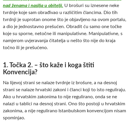
nad ženama i nasilja u obitelji.
U brošuri su iznesene neke
tvrdnje koje sam obrađivao u različitim člancima. Dio tih
tvrdnji je suprotan onome što je objavljeno na ovom portalu,
a dio je jednostavno prešućen. Obradit ću samo one točke
koje su sporne, netočne ili manipulativne. Manipulativne, s
namjerom uvjeravanja čitatelja u nešto što nije do kraja
točno ili je prešućeno.
1. Točka 2. – što kaže i koga štiti
Konvencija?
Na lijevoj strani se nalaze tvrdnje iz brošure, a na desnoj
strani se nalaze hrvatski zakoni i članci koji to isto reguliraju.
Ako u hrvatskim zakonima to nije regulirano, onda se ne
nalazi u tablici na desnoj strani. Ono što postoji u hrvatskim
zakonima, a nije regulirano Istanbulskom konvencijom nisam
spominjao.