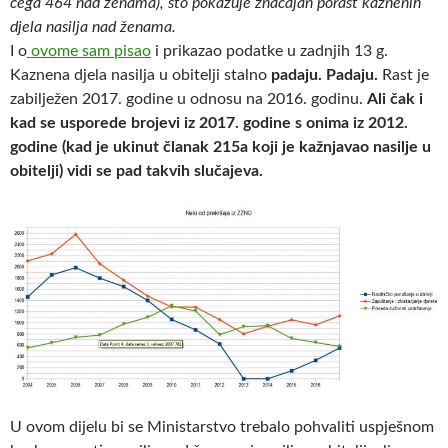
čega 464 nad ženama), što pokazuje značajan porast kaznenih
djela nasilja nad ženama.
I o
ovome sam pisao
i prikazao podatke u zadnjih 13 g.
Kaznena djela nasilja u obitelji stalno
padaju. Padaju.
Rast je
zabilježen 2017. godine u odnosu na 2016. godinu.
Ali čak i
kad se usporede brojevi iz 2017. godine s onima iz 2012.
godine (kad je ukinut članak 215a koji je kažnjavao nasilje u
obitelji) vidi se pad takvih slučajeva.
U ovom dijelu bi se Ministarstvo trebalo pohvaliti uspješnom