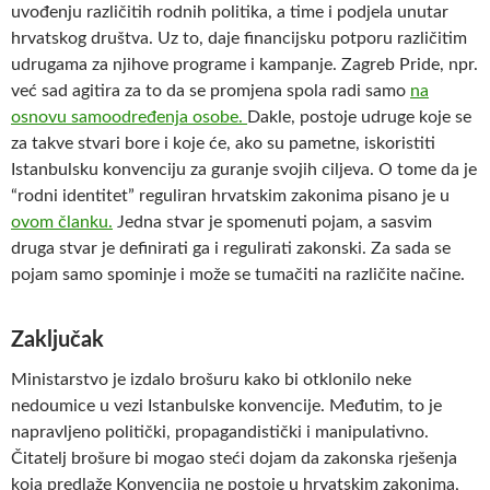
uvođenju različitih rodnih politika, a time i podjela unutar
hrvatskog društva. Uz to, daje financijsku potporu različitim
udrugama za njihove programe i kampanje. Zagreb Pride, npr.
već sad agitira za to da se promjena spola radi samo
na
osnovu samoodređenja osobe.
Dakle, postoje udruge koje se
za takve stvari bore i koje će, ako su pametne, iskoristiti
Istanbulsku konvenciju za guranje svojih ciljeva. O tome da je
“rodni identitet” reguliran hrvatskim zakonima pisano je u
ovom članku.
Jedna stvar je spomenuti pojam, a sasvim
druga stvar je definirati ga i regulirati zakonski. Za sada se
pojam samo spominje i može se tumačiti na različite načine.
Zaključak
Ministarstvo je izdalo brošuru kako bi otklonilo neke
nedoumice u vezi Istanbulske konvencije. Međutim, to je
napravljeno politički, propagandistički i manipulativno.
Čitatelj brošure bi mogao steći dojam da zakonska rješenja
koja predlaže Konvencija ne postoje u hrvatskim zakonima,