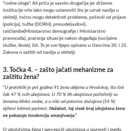
“rodne uloge”. Ali priča je sasvim drugačija jer državne
institucije vrlo lako mogu ustanoviti što je uzrok nasilja u
obitelji, točno mogu detektirati probleme, počevši od prijave
(policija), tužbe (DORH), presude(sudovi),
raščlambe(Ministarstvo demografije i Ministarstvo
pravosuđa), praćenja situacije nakon događaja (socijalne
službe, škole), itd. To je sve lijepo opisano u člancima 20. i 21.
Zakona o zaštiti od nasilja u obitelji.
3. Točka 4. – zašto jačati mehanizme za
zaštitu žena?
“U proteklih je pet godina 91 žena ubijena u Hrvatskoj, što čini
čak 47 % svih ubojstava. U 70 % tih ubojstava počinitelji su
ženama bliske osobe, a u više od polovice slučajeva (54 %)
njihovi intimni partneri.
Nažalost, taj visok broj ubojstava žena
ne pokazuje tendenciju smanjivanja.”
O ubojstvima žena i percepciji ubojstava u javnosti i među