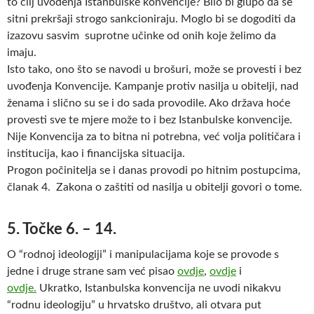
to cilj uvođenja Istanbulske konvencije? Bilo bi glupo da se
sitni prekršaji strogo sankcioniraju. Moglo bi se dogoditi da
izazovu sasvim suprotne učinke od onih koje želimo da
imaju.
Isto tako, ono što se navodi u brošuri, može se provesti i bez
uvođenja Konvencije. Kampanje protiv nasilja u obitelji, nad
ženama i slično su se i do sada provodile. Ako država hoće
provesti sve te mjere može to i bez Istanbulske konvencije.
Nije Konvencija za to bitna ni potrebna, već volja političara i
institucija, kao i financijska situacija.
Progon počinitelja se i danas provodi po hitnim postupcima,
članak 4. Zakona o zaštiti od nasilja u obitelji govori o tome.
5. Točke 6. – 14.
O “rodnoj ideologiji” i manipulacijama koje se provode s
jedne i druge strane sam već pisao
ovdje
,
ovdje
i
ovdje.
Ukratko, Istanbulska konvencija ne uvodi nikakvu
“rodnu ideologiju” u hrvatsko društvo, ali otvara put