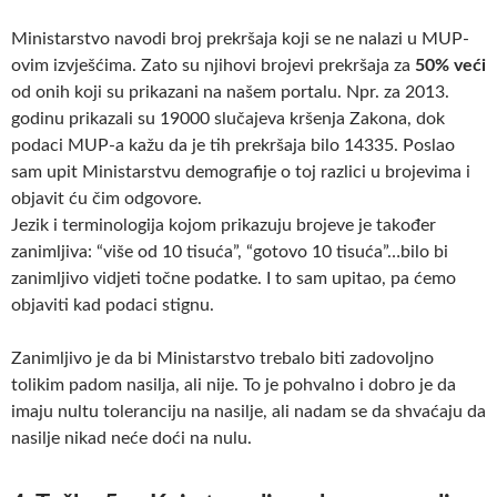
Ministarstvo navodi broj prekršaja koji se ne nalazi u MUP-
ovim izvješćima. Zato su njihovi brojevi prekršaja za
50% veći
od onih koji su prikazani na našem portalu. Npr. za 2013.
godinu prikazali su 19000 slučajeva kršenja Zakona, dok
podaci MUP-a kažu da je tih prekršaja bilo 14335. Poslao
sam upit Ministarstvu demografije o toj razlici u brojevima i
objavit ću čim odgovore.
Jezik i terminologija kojom prikazuju brojeve je također
zanimljiva: “više od 10 tisuća”, “gotovo 10 tisuća”…bilo bi
zanimljivo vidjeti točne podatke. I to sam upitao, pa ćemo
objaviti kad podaci stignu.
Zanimljivo je da bi Ministarstvo trebalo biti zadovoljno
tolikim padom nasilja, ali nije. To je pohvalno i dobro je da
imaju nultu toleranciju na nasilje, ali nadam se da shvaćaju da
nasilje nikad neće doći na nulu.