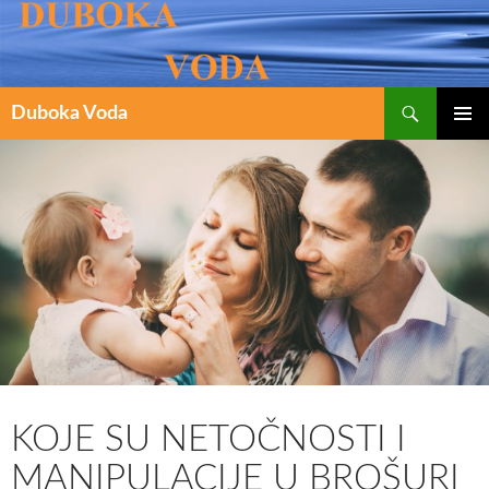
Pretraži
SKOČI
Duboka Voda
DO
PRIMAR
IZBORN
SADRŽAJA
KOJE SU NETOČNOSTI I
MANIPULACIJE U BROŠURI