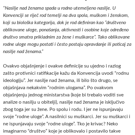
“Nasilje nad ženama spada u rodno utemeljeno nasilje. U
Konvenciji se riječ rod temelji na dva spola, muškom i ženskom,
koji su biološka kategorija, dok je rod definiran kao “društveno
oblikovane uloge, ponašanja, aktivnosti i osobine koje određeno
društvo smatra prikladnim za žene i muškarce”. Tako oblikovane
rodne uloge mogu postati i često postaju opravdanje ili poticaj za
nasilje nad ženama.”
Ovakvo objašnjenje i ovakve definicije su ujedno i razlog
zašto protivnici ratifikacije kažu da Konvencija uvodi “rodnu
ideologiju”. Jer nasilje nad ženama, ili bilo što drugo, se
objašnjava nekakvim “rodnim ulogama”. Po ovakvom
objašnjenju jednog ministarstva (koje bi trebalo voditi sve
analize o nasilju u obitelji), nasilje nad ženama je isključivo
zbog toga jer su žene. Po spolu i rodu. I jer ne ispunjavaju
svoje “rodne uloge”. A nasilnici su muškarci. Jer su muškarci i
ne ispunjavaju svoje “rodne uloge”. Tko je krivac? Neko
imaginarno “društvo” koje je oblikovalo i postavilo takve