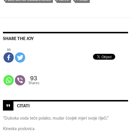
o
b
e
s
p
SHARE THE JOY
l
a
93
t
n
i
93
m
Shares
u
s
l
u
CITATI
g
“Duboka voda teče polako, mudar čovjek mjeri svoje riječi.”
a
m
Kineska poslovica