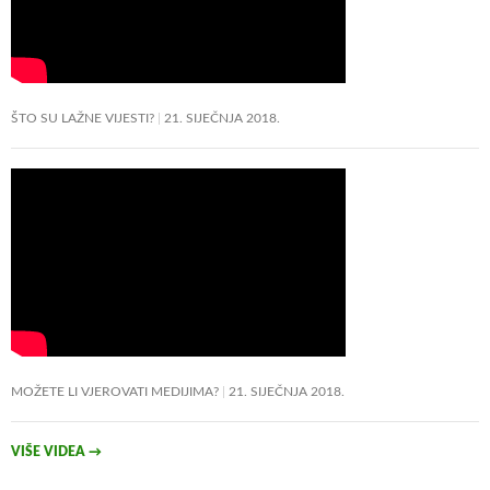
ŠTO SU LAŽNE VIJESTI?
21. SIJEČNJA 2018.
MOŽETE LI VJEROVATI MEDIJIMA?
21. SIJEČNJA 2018.
VIŠE VIDEA
→