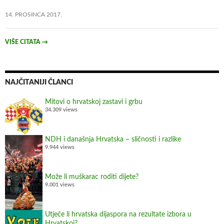
a
14. PROSINCA 2017.
d
r
ž
VIŠE CITATA
→
a
v
e
NAJČITANIJI ČLANCI
Mitovi o hrvatskoj zastavi i grbu
34.309 views
NDH i današnja Hrvatska – sličnosti i razlike
9.944 views
Može li muškarac roditi dijete?
9.001 views
Utječe li hrvatska dijaspora na rezultate izbora u
Hrvatskoj?