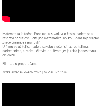
Matematika je točna. Ponekad, u stvari, vrlo često, nađem se u
raspravi poput ove učiteljice matematike. Koliko u današnje vrijeme
znače činjenice i znanost?
U filmu se učiteljica nađe u sukobu s učenicima, roditeljima,
nadređenima, a zatim i čitavim društvom jer je rekla jednostavnu
činjenicu.
Film toplo preporučam.
ALTERNATIVNA MATEMATIKA
30. OŽUJKA 2019.