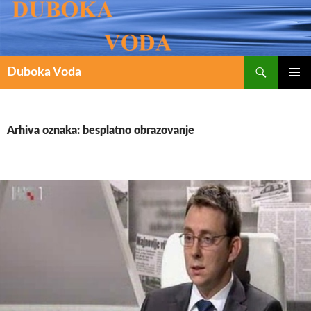
Pretraži
SKOČI
Duboka Voda
DO
PRIMAR
IZBORN
SADRŽAJA
Arhiva oznaka: besplatno obrazovanje