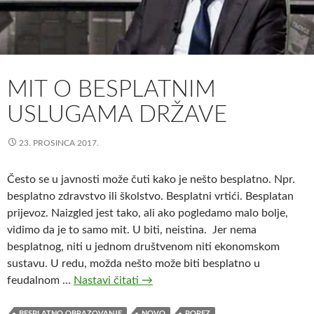
MIT O BESPLATNIM
USLUGAMA DRŽAVE
23. PROSINCA 2017.
Često se u javnosti može čuti kako je nešto besplatno. Npr.
besplatno zdravstvo ili školstvo. Besplatni vrtići. Besplatan
prijevoz. Naizgled jest tako, ali ako pogledamo malo bolje,
vidimo da je to samo mit. U biti, neistina. Jer nema
besplatnog, niti u jednom društvenom niti ekonomskom
sustavu. U redu, možda nešto može biti besplatno u
feudalnom …
Nastavi čitati
M
→
i
t
BESPLATNO OBRAZOVANJE
NOVO
POREZ