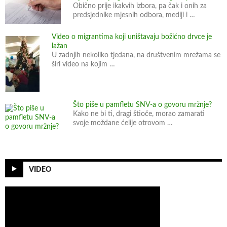
Obično prije ikakvih izbora, pa čak i onih za
predsjednike mjesnih odbora, mediji i …
Video o migrantima koji uništavaju božićno drvce je
lažan
U zadnjih nekoliko tjedana, na društvenim mrežama se
širi video na kojim …
Što piše u pamfletu SNV-a o govoru mržnje?
Kako ne bi ti, dragi štioče, morao zamarati
svoje moždane ćelije otrovom …
VIDEO