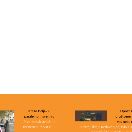
Krešo Beljak u
Upozna
paralelnom svemiru
društvenu
Prvo kratak uvod: na
vas neće 
twitteru su hrvatski …
Jutarnji list je nedavno objavio č