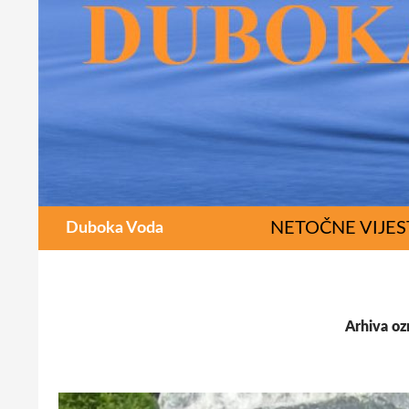
Pretraži
SKOČI DO SAD
NETOČNE VIJES
Duboka Voda
Arhiva oz