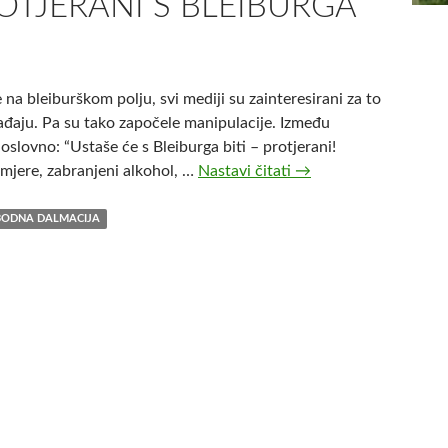
ROTJERANI S BLEIBURGA
na bleiburškom polju, svi mediji su zainteresirani za to
gađaju. Pa su tako započele manipulacije. Između
slovno: “Ustaše će s Bleiburga biti – protjerani!
e mjere, zabranjeni alkohol, …
Nastavi čitati
“
→
U
s
BODNA DALMACIJA
t
a
š
e
”
n
e
ć
e