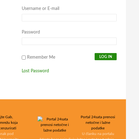
Username or E-mail
Password
Remember Me
Lost Password
jte Gab,
Portal 24sata prenosi
 mrežu koja
netočne i lažne
cenzurirati
podatke
lanak pod
U članku na portalu