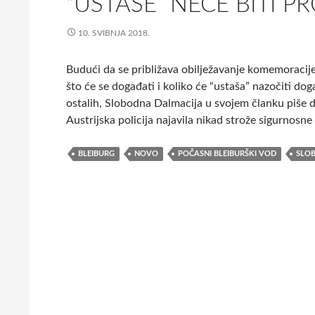
“USTAŠE” NEĆE BITI P
10. SVIBNJA 2018.
Budući da se približava obilježavanje komemoracije 
što će se događati i koliko će “ustaša” nazočiti do
ostalih, Slobodna Dalmacija u svojem članku piše do
Austrijska policija najavila nikad strože sigurnosn
BLEIBURG
NOVO
POČASNI BLEIBURŠKI VOD
SLO