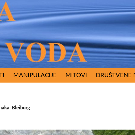
RŽAJA
TI
MANIPULACIJE
MITOVI
DRUŠTVENE 
naka: Bleiburg