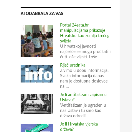
AI ODABRALA ZA VAS
Portal 24sata.hr
manipulacijama prikazuje
Hrvatsku kao zemlju trećeg
svijeta
U hrvatskoj javnosti
najčešće se mogu pročitati i
čuti loše vijesti. Loše …
Riječ urednika
Živimo u dobu informacija.
Svaka informacija danas
nam je dostupna doslovce
na …
Je li antifašizam zapisan u
Ustavu?
“Antifašizam je ugrađen u
naš Ustav i tu smo kao
država odredili …
Je li Hrvatska vjerska
država?