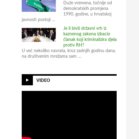
Duže vremena, točnije od
demokratskih promjena
1990. godine, u hrvatskoj
javnosti postoji …
Je li bivši državni vrh iz
kaznenog zakona izbacio
članak koji kriminalizira djela
protiv RH?
U već nekoliko navrata, kroz zadnjih godinu dana,
na društvenim mrežama sam …
VIDEO