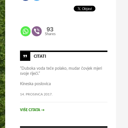
93
Shares
CITATI
“Duboka voda teče polako, mudar čovjek mjeri
svoje riječi.”
Kineska poslovica
14. PROSINCA 2017.
VIŠE CITATA
→