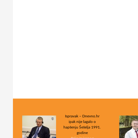
Ispravak – Dnevno.hr
ipak nije lagalo o
hapšenju Šešelja 1991.
godine