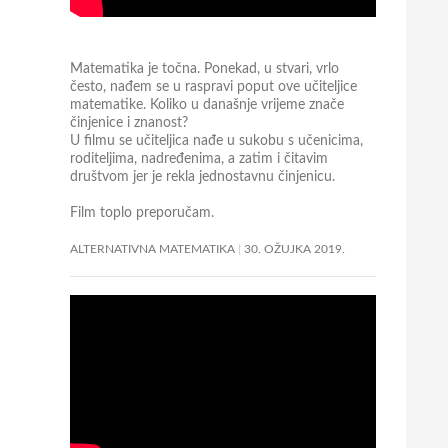
Matematika je točna. Ponekad, u stvari, vrlo
često, nađem se u raspravi poput ove učiteljice
matematike. Koliko u današnje vrijeme znače
činjenice i znanost?
U filmu se učiteljica nađe u sukobu s učenicima,
roditeljima, nadređenima, a zatim i čitavim
društvom jer je rekla jednostavnu činjenicu.
Film toplo preporučam.
ALTERNATIVNA MATEMATIKA
30. OŽUJKA 2019.