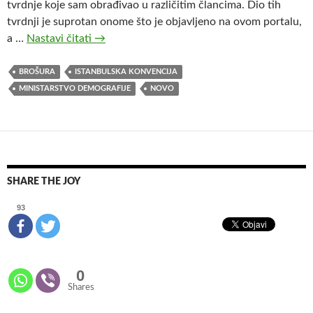
tvrdnje koje sam obrađivao u različitim člancima. Dio tih
tvrdnji je suprotan onome što je objavljeno na ovom portalu,
a …
Nastavi čitati
K
→
o
j
BROŠURA
ISTANBULSKA KONVENCIJA
e
MINISTARSTVO DEMOGRAFIJE
NOVO
s
u
n
e
t
SHARE THE JOY
o
č
93
n
o
s
0
t
Shares
i
i