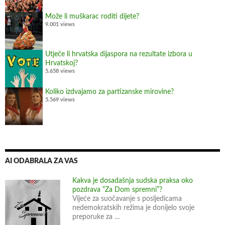
i
Može li muškarac roditi dijete?
M
9.001 views
i
n
Utječe li hrvatska dijaspora na rezultate izbora u
i
Hrvatskoj?
s
5.658 views
t
Koliko izdvajamo za partizanske mirovine?
a
5.569 views
r
s
t
v
a
AI ODABRALA ZA VAS
d
e
Kakva je dosadašnja sudska praksa oko
pozdrava “Za Dom spremni”?
m
Vijeće za suočavanje s posljedicama
o
nedemokratskih režima je donijelo svoje
g
preporuke za …