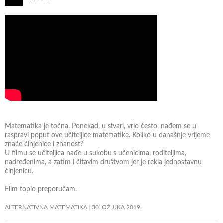
k
o
n
v
e
n
c
i
j
i
Matematika je točna. Ponekad, u stvari, vrlo često, nađem se u
?
raspravi poput ove učiteljice matematike. Koliko u današnje vrijeme
znače činjenice i znanost?
U filmu se učiteljica nađe u sukobu s učenicima, roditeljima,
nadređenima, a zatim i čitavim društvom jer je rekla jednostavnu
činjenicu.
Film toplo preporučam.
ALTERNATIVNA MATEMATIKA
30. OŽUJKA 2019.