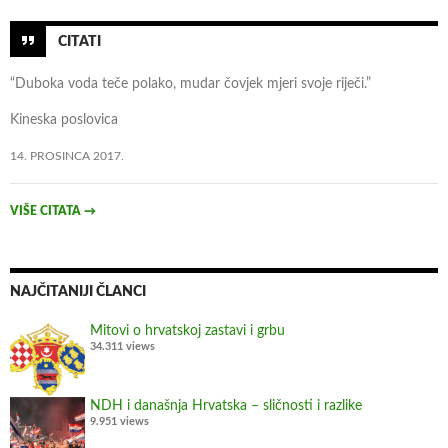
m
a
CITATI
n
“Duboka voda teče polako, mudar čovjek mjeri svoje riječi.”
i
p
Kineska poslovica
u
14. PROSINCA 2017.
l
a
c
VIŠE CITATA
→
i
j
e
NAJČITANIJI ČLANCI
u
b
Mitovi o hrvatskoj zastavi i grbu
34.311 views
r
o
š
NDH i današnja Hrvatska – sličnosti i razlike
u
9.951 views
r