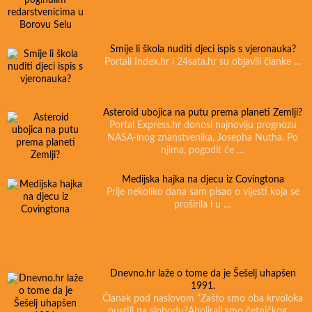
Smije li škola nuditi djeci ispis s vjeronauka?
Portali Index.hr i 24sata.hr su objavili članke …
Asteroid ubojica na putu prema planeti Zemlji?
Portal Express.hr donosi najnoviju prognozu
NASA-inog znanstvenika, Josepha Nutha. Po
njima, pogodit će …
Medijska hajka na djecu iz Covingtona
Prije nekoliko dana sam pisao o vijesti koja se
proširila i u …
Dnevno.hr laže o tome da je Šešelj uhapšen
1991.
Članak pod naslovom “Zašto smo oba krvoloka
pustili na slobodu?Abolirali smo četničkog …