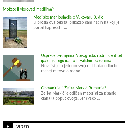
r
a
Možete li vjerovati medijima?
f
Medijske manipulacije o Vukovaru 3. dio
i
U prošla dva teksta prikazao sam način na koji je
portal Express.hr …
j
e
o
I
Usprkos tvrdnjama Novog lista, rodni identitet
s
ipak nije reguliran u hrvatskim zakonima
t
Novi list je u jednom svojem članku odlučio
a
razbiti mitove o rodnoj …
n
b
Obmanjuje li Željka Markić Rumunje?
u
Željka Markić je odličan materijal za pisanje
l
članaka poput ovoga. Jer svako …
s
k
o
j
VIDEO