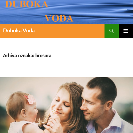
Pretraži
SKOČI
Duboka Voda
DO
PRIMAR
IZBORN
SADRŽAJA
Arhiva oznaka: brošura