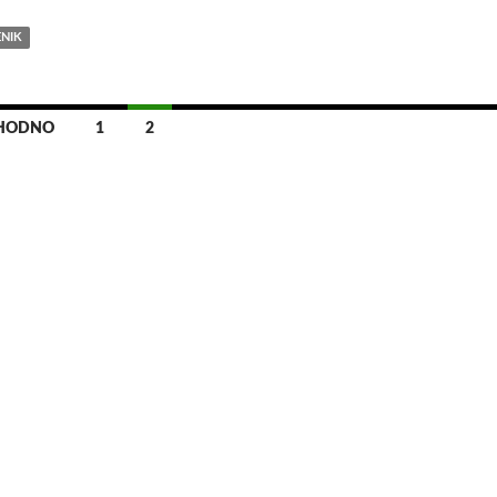
NIK
THODNO
1
2