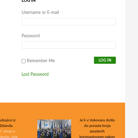
LOG IN
Username or E-mail
Password
Remember Me
Lost Password
ubojice iz
Je li u Vukovaru došlo
Zelanda
do porasta broja
i” ubojica
zaraženih
žamiju, dok
koronavirusom nakon