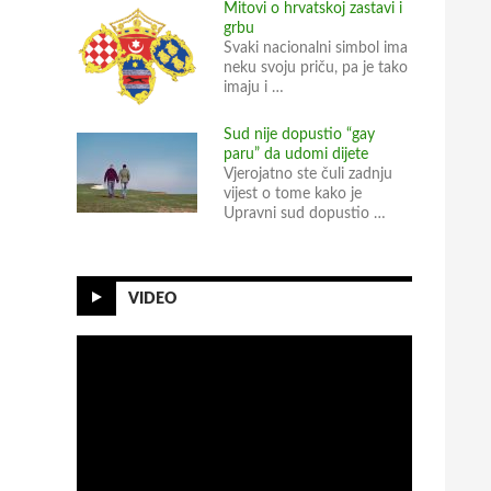
Mitovi o hrvatskoj zastavi i
grbu
Svaki nacionalni simbol ima
neku svoju priču, pa je tako
imaju i …
Sud nije dopustio “gay
paru” da udomi dijete
Vjerojatno ste čuli zadnju
vijest o tome kako je
Upravni sud dopustio …
VIDEO