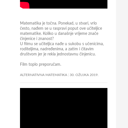
Matematika je točna. Ponekad, u stvari, vrlo
često, nađem se u raspravi poput ove učiteljice
matematike. Koliko u današnje vrijeme znače
činjenice i znanost?
U filmu se učiteljica nađe u sukobu s učenicima,
roditeljima, nadređenima, a zatim i čitavim
društvom jer je rekla jednostavnu činjenicu.
Film toplo preporučam.
ALTERNATIVNA MATEMATIKA
30. OŽUJKA 2019.