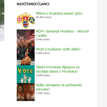
NAJČITANIJI ČLANCI
Mitovi o hrvatskoj zastavi i grbu
34.305 views
NDH i današnja Hrvatska – sličnosti
i razlike
9.944 views
Može li muškarac roditi dijete?
9.000 views
Utječe li hrvatska dijaspora na
rezultate izbora u Hrvatskoj?
5.658 views
Koliko izdvajamo za partizanske
mirovine?
5.568 views