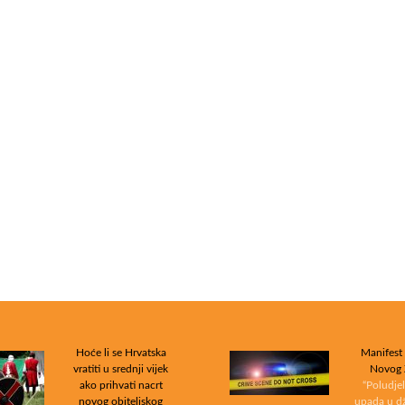
Hoće li se Hrvatska
Manifest 
vratiti u srednji vijek
Novog 
ako prihvati nacrt
“Poludjel
novog obiteljskog
upada u d