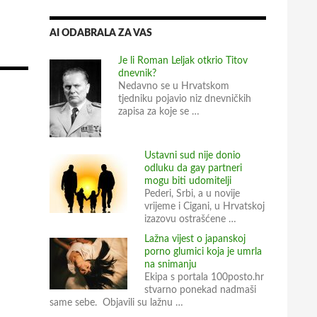
AI ODABRALA ZA VAS
Je li Roman Leljak otkrio Titov
dnevnik?
Nedavno se u Hrvatskom
tjedniku pojavio niz dnevničkih
zapisa za koje se …
Ustavni sud nije donio
odluku da gay partneri
mogu biti udomitelji
Pederi, Srbi, a u novije
vrijeme i Cigani, u Hrvatskoj
izazovu ostrašćene …
Lažna vijest o japanskoj
porno glumici koja je umrla
na snimanju
Ekipa s portala 100posto.hr
stvarno ponekad nadmaši
same sebe. Objavili su lažnu …