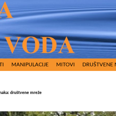
RŽAJA
TI
MANIPULACIJE
MITOVI
DRUŠTVENE 
naka: društvene mreže