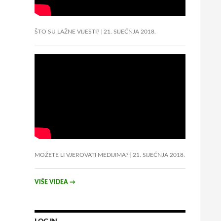
ŠTO SU LAŽNE VIJESTI?
21. SIJEČNJA 2018.
MOŽETE LI VJEROVATI MEDIJIMA?
21. SIJEČNJA 2018.
VIŠE VIDEA
→