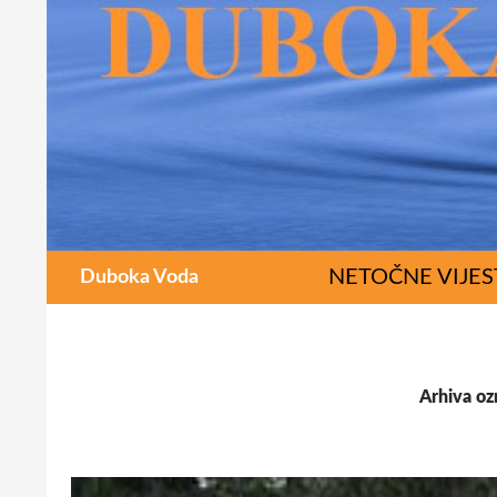
Pretraži
SKOČI DO SAD
NETOČNE VIJES
Duboka Voda
Arhiva oz