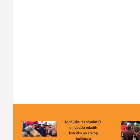
Medijska manipulacija
o napadu mladih
katolika na starog
Indijanca