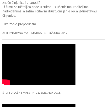
znače činjenice i znanost?
U filmu se učiteljica nađe u sukobu s učenicima, roditeljima,
nadređenima, a zatim i čitavim društvom jer je rekla jednostavnu
činjenicu.
Film toplo preporučam.
ALTERNATIVNA MATEMATIKA
30. OŽUJKA 2019.
ŠTO SU LAŽNE VIJESTI?
21. SIJEČNJA 2018.