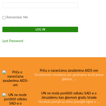
Remember Me
Lost Password
Priča o narančama zaraženima AIDS-om
Društvenim mrežama već godinama kruži jedna
glasina, …
UN ne može poništiti odluku SAD-a o
Jeruzalemu kao glavnom gradu Izraela
Hrvatski portali su krivo prenijeli vijest o …