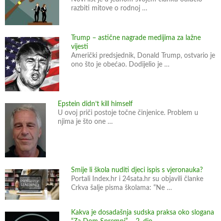
v
razbiti mitove o rodnoj …
e
n
Trump – astične nagrade medijima za lažne
i
vijesti
c
Američki predsjednik, Donald Trump, ostvario je
i
ono što je obećao. Dodijelio je …
m
a
u
Epstein didn’t kill himself
B
U ovoj priči postoje točne činjenice. Problem u
njima je što one …
o
r
o
v
Smije li škola nuditi djeci ispis s vjeronauka?
u
Portali Index.hr i 24sata.hr su objavili članke
S
Crkva šalje pisma školama: “Ne …
e
l
Kakva je dosadašnja sudska praksa oko slogana
u