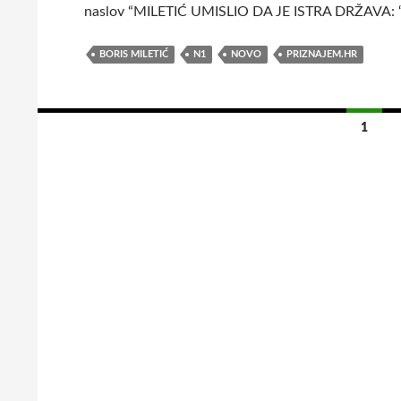
naslov “MILETIĆ UMISLIO DA JE ISTRA DRŽAVA: ‘
BORIS MILETIĆ
N1
NOVO
PRIZNAJEM.HR
1
Navigacija
za
objave