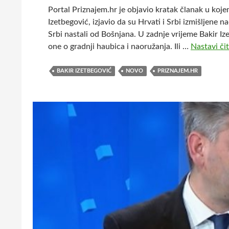
i
Portal Priznajem.hr je objavio kratak članak u koje
r
Izetbegović, izjavio da su Hrvati i Srbi izmišljene na
o
Srbi nastali od Bošnjana. U zadnje vrijeme Bakir Ize
v
one o gradnji haubica i naoružanja. Ili …
Nastavi či
i
n
BAKIR IZETBEGOVIĆ
NOVO
PRIZNAJEM.HR
e
?