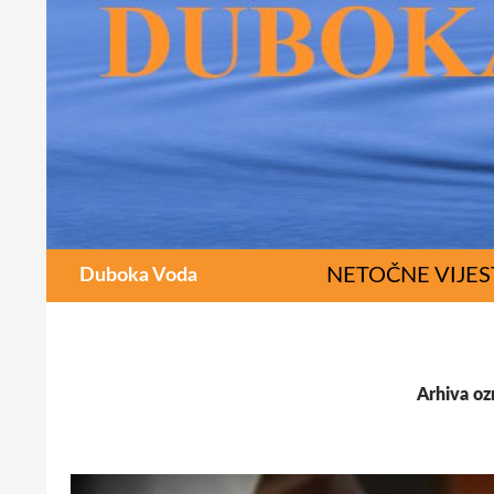
Pretraži
SKOČI DO SAD
NETOČNE VIJES
Duboka Voda
Arhiva oz