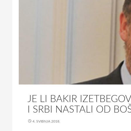
j
a
m
o
z
a
p
a
r
t
i
z
a
JE LI BAKIR IZETBEGO
n
s
I SRBI NASTALI OD BO
k
e
4. SVIBNJA 2018.
m