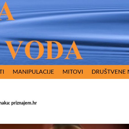
RŽAJA
TI
MANIPULACIJE
MITOVI
DRUŠTVENE 
naka: priznajem.hr