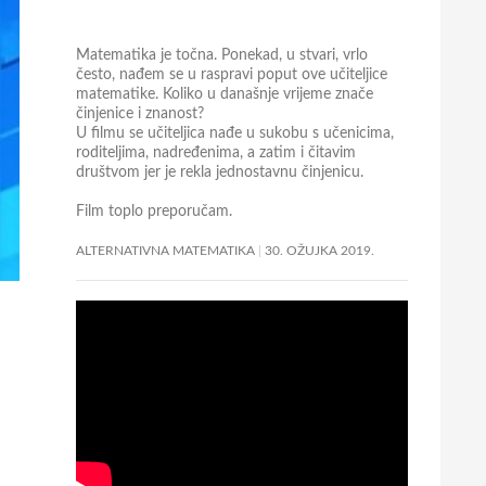
Matematika je točna. Ponekad, u stvari, vrlo
često, nađem se u raspravi poput ove učiteljice
matematike. Koliko u današnje vrijeme znače
činjenice i znanost?
U filmu se učiteljica nađe u sukobu s učenicima,
roditeljima, nadređenima, a zatim i čitavim
društvom jer je rekla jednostavnu činjenicu.
Film toplo preporučam.
ALTERNATIVNA MATEMATIKA
30. OŽUJKA 2019.