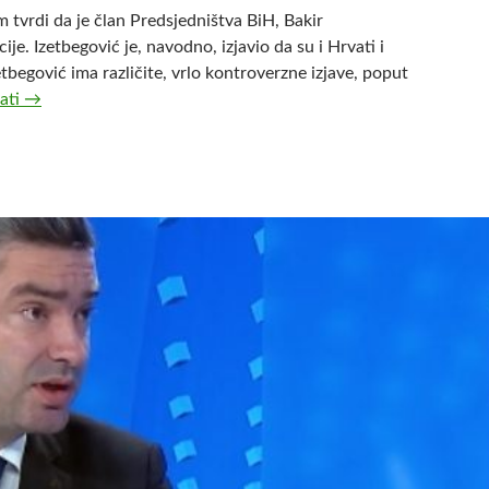
m tvrdi da je član Predsjedništva BiH, Bakir
cije. Izetbegović je, navodno, izjavio da su i Hrvati i
tbegović ima različite, vrlo kontroverzne izjave, poput
tati
J
→
e
l
i
B
a
k
i
r
I
z
e
t
b
e