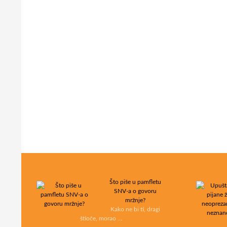
Što piše u pamfletu
SNV-a o govoru
mržnje?
Kako ne bi ti, dragi
štioče, morao …