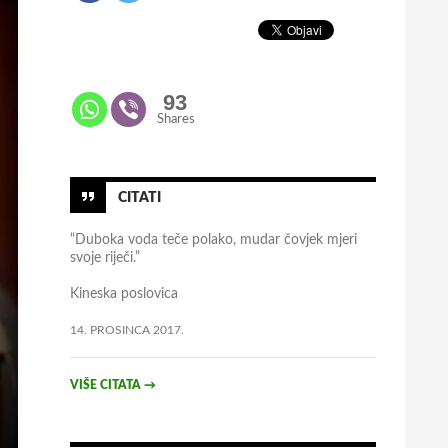
93
Shares
CITATI
“Duboka voda teče polako, mudar čovjek mjeri
svoje riječi.”
Kineska poslovica
14. PROSINCA 2017.
VIŠE CITATA
→