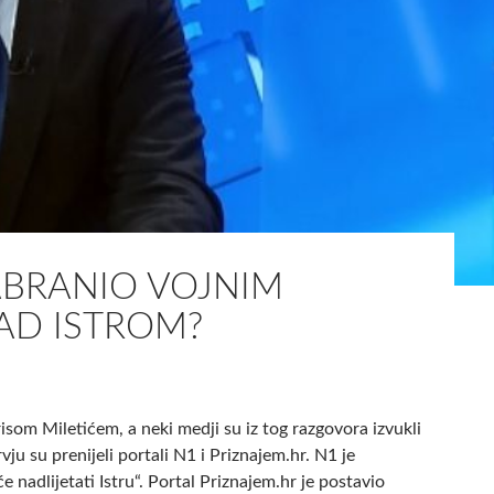
g
o
v
i
ć
r
e
k
a
o
d
ZABRANIO VOJNIM
a
AD ISTROM?
s
u
H
r
v
isom Miletićem, a neki medji su iz tog razgovora izvukli
a
rvju su prenijeli portali N1 i Priznajem.hr. N1 je
t
e nadlijetati Istru“. Portal Priznajem.hr je postavio