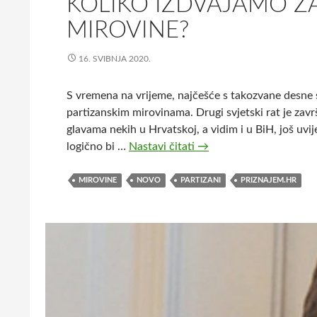
KOLIKO IZDVAJAMO Z
MIROVINE?
16. SVIBNJA 2020.
S vremena na vrijeme, najčešće s takozvane desne st
partizanskim mirovinama. Drugi svjetski rat je zavr
glavama nekih u Hrvatskoj, a vidim i u BiH, još uvi
logično bi …
Nastavi čitati
K
→
o
l
MIROVINE
NOVO
PARTIZANI
PRIZNAJEM.HR
i
k
o
i
z
d
v
a