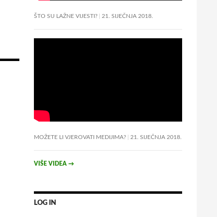
ŠTO SU LAŽNE VIJESTI?
21. SIJEČNJA 2018.
MOŽETE LI VJEROVATI MEDIJIMA?
21. SIJEČNJA 2018.
VIŠE VIDEA
→
LOG IN