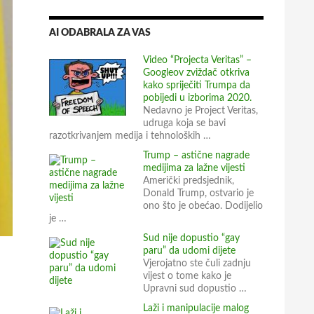
AI ODABRALA ZA VAS
Video “Projecta Veritas” –
Googleov zviždač otkriva
kako spriječiti Trumpa da
pobijedi u izborima 2020.
Nedavno je Project Veritas,
udruga koja se bavi
razotkrivanjem medija i tehnoloških …
Trump – astične nagrade
medijima za lažne vijesti
Američki predsjednik,
Donald Trump, ostvario je
ono što je obećao. Dodijelio
je …
Sud nije dopustio “gay
paru” da udomi dijete
Vjerojatno ste čuli zadnju
vijest o tome kako je
Upravni sud dopustio …
Laži i manipulacije malog