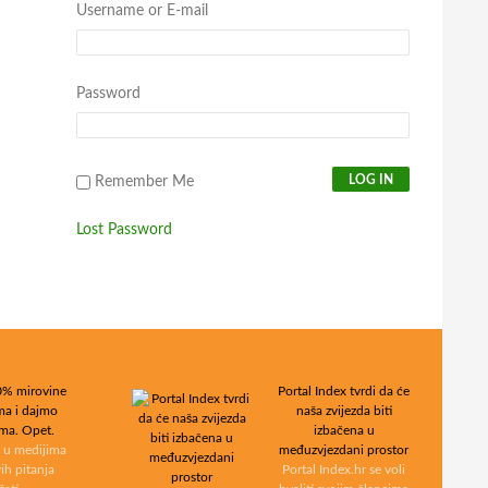
Username or E-mail
Password
Remember Me
Lost Password
% mirovine
Portal Index tvrdi da će
ima i dajmo
naša zvijezda biti
ima. Opet.
izbačena u
e u medijima
međuzvjezdani prostor
vih pitanja
Portal Index.hr se voli