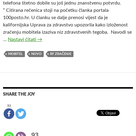
telefona štetno dobile su još jednu znanstvenu potvrdu.
” Citirana rečenica stoji na početku članka portala
100posto.hr. U članku se dalje prenosi vijest da je
kalifornijska Uprava za zdravstvo upozorila kako izloženost
zračenju mobitela izaziva niz zdravstvenih tegoba. Navodi se
…
Nastavi čitati
L
→
a
ž
MOBITEL
NOVO
RF ZRAČENJE
n
e
v
i
j
SHARE THE JOY
e
s
93
t
i
š
93
t