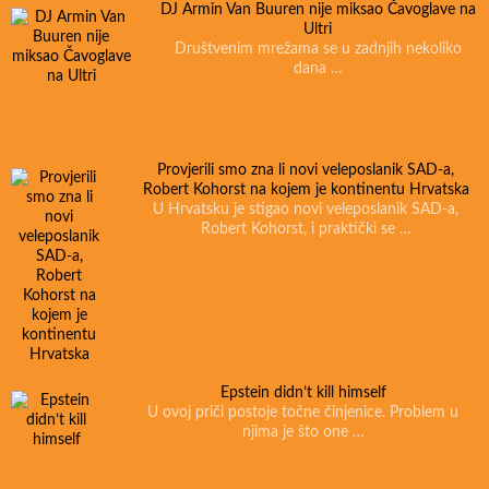
DJ Armin Van Buuren nije miksao Čavoglave na
Ultri
Društvenim mrežama se u zadnjih nekoliko
dana …
Provjerili smo zna li novi veleposlanik SAD-a,
Robert Kohorst na kojem je kontinentu Hrvatska
U Hrvatsku je stigao novi veleposlanik SAD-a,
Robert Kohorst, i praktički se …
Epstein didn’t kill himself
U ovoj priči postoje točne činjenice. Problem u
njima je što one …