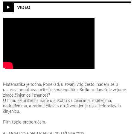
VIDEO
Matematika je točna. Ponekad, u stvari, vrlo često, nađem se u
raspravi poput ove učiteljice matematike. Koliko u današnje vrijeme
znače činjenice i znanost?
U filmu se učiteljica nađe u sukobu s učenicima, roditeljima,
nadređenima, a zatim i čitavim društvom jer je rekla jednostavnu
činjenicu.
Film toplo preporučam.
ALTERNATIVNA MATEMATIKA
30. OŽUJKA 2019.