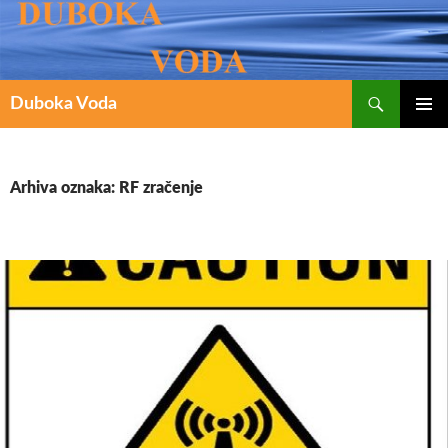
Pretraži
SKOČI
Duboka Voda
DO
PRIMAR
IZBORN
SADRŽAJA
Arhiva oznaka: RF zračenje