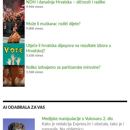
m
NDH i današnja Hrvatska – sličnosti i razlike
o
9.944 views
b
i
Može li muškarac roditi dijete?
t
9.000 views
e
l
Utječe li hrvatska dijaspora na rezultate izbora u
a
Hrvatskoj?
?
5.658 views
M
Koliko izdvajamo za partizanske mirovine?
o
5.568 views
ž
d
a
m
o
AI ODABRALA ZA VAS
g
u
Medijske manipulacije o Vukovaru 2. dio
Kako je redakcija Express.hr i obećala, tako je i
b
napravila. Na obljetnicu …