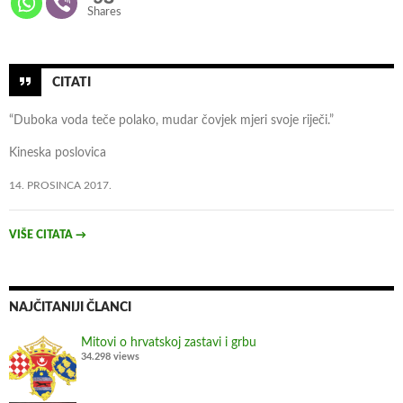
Shares
e
t
n
i
CITATI
j
“Duboka voda teče polako, mudar čovjek mjeri svoje riječi.”
e
o
Kineska poslovica
d
14. PROSINCA 2017.
R
F
z
VIŠE CITATA
→
r
a
č
NAJČITANIJI ČLANCI
e
n
Mitovi o hrvatskoj zastavi i grbu
34.298 views
j
a