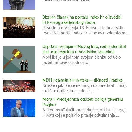
i
t
i
Bizaran članak na portalu Index.hr o izvedbi
FER-ovog akademskog zbora
i
Povodom otvorenja 13. Konvencije hrvatskih
k
izvoznika, portal Index.hr je objavio vrlo bizaran,
o
…
r
Usprkos tvrdnjama Novog lista, rodni identitet
i
ipak nije reguliran u hrvatskim zakonima
Novi list je u jednom svojem članku odlučio
s
razbiti mitove o rodnoj …
n
e
?
NDH i današnja Hrvatska – sličnosti i razlike
Kruške i jabuke se ne mogu uspoređivati. Imaju
različite oblike, boju, okus, …
Mora li Predsjednica oduzeti odličja generalu
Praljku?
Nakon osuđujućih presuda Šestorki u Haagu, u
Hrvatskoj se pojavilo pitanje oduzimanja …