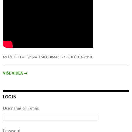
MOŽETE LI VJEROVATI MEDIJIMA?
21. SIJEČNJA 2018.
VIŠE VIDEA
→
LOG IN
Username or E-mail
Password