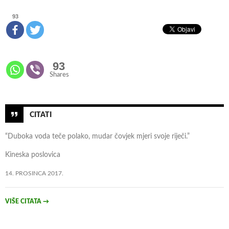
93
93
Shares
CITATI
“Duboka voda teče polako, mudar čovjek mjeri svoje riječi.”
Kineska poslovica
14. PROSINCA 2017.
VIŠE CITATA
→