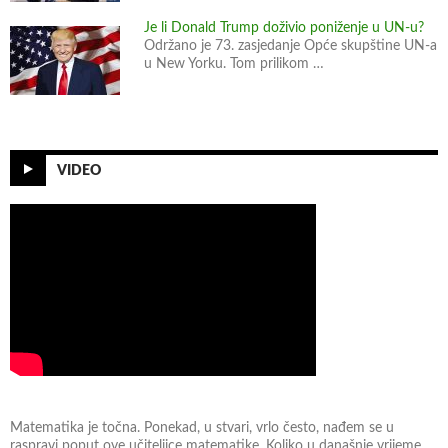
Je li Donald Trump doživio poniženje u UN-u?
Održano je 73. zasjedanje Opće skupštine UN-a
u New Yorku. Tom prilikom …
VIDEO
Matematika je točna. Ponekad, u stvari, vrlo često, nađem se u
raspravi poput ove učiteljice matematike. Koliko u današnje vrijeme