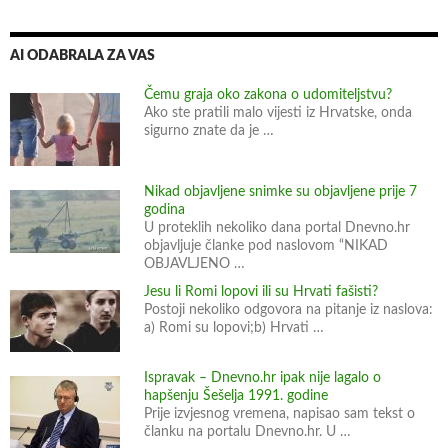
AI ODABRALA ZA VAS
Čemu graja oko zakona o udomiteljstvu?
Ako ste pratili malo vijesti iz Hrvatske, onda
sigurno znate da je …
Nikad objavljene snimke su objavljene prije 7
godina
U proteklih nekoliko dana portal Dnevno.hr
objavljuje članke pod naslovom “NIKAD
OBJAVLJENO …
Jesu li Romi lopovi ili su Hrvati fašisti?
Postoji nekoliko odgovora na pitanje iz naslova:
a) Romi su lopovi;b) Hrvati …
Ispravak – Dnevno.hr ipak nije lagalo o
hapšenju Šešelja 1991. godine
Prije izvjesnog vremena, napisao sam tekst o
članku na portalu Dnevno.hr. U …