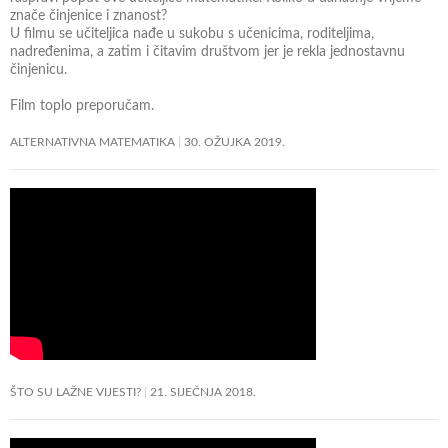
znače činjenice i znanost?
U filmu se učiteljica nađe u sukobu s učenicima, roditeljima,
nadređenima, a zatim i čitavim društvom jer je rekla jednostavnu
činjenicu.
Film toplo preporučam.
ALTERNATIVNA MATEMATIKA
30. OŽUJKA 2019.
ŠTO SU LAŽNE VIJESTI?
21. SIJEČNJA 2018.