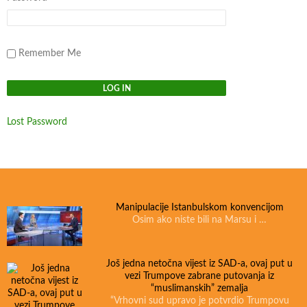
Remember Me
Lost Password
Manipulacije Istanbulskom konvencijom
Osim ako niste bili na Marsu i …
Još jedna netočna vijest iz SAD-a, ovaj put u
vezi Trumpove zabrane putovanja iz
“muslimanskih” zemalja
“Vrhovni sud upravo je potvrdio Trumpovu