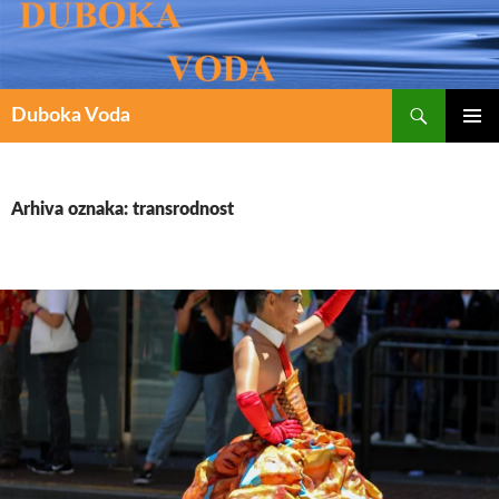
Pretraži
SKOČI
Duboka Voda
DO
PRIMAR
IZBORN
SADRŽAJA
Arhiva oznaka: transrodnost