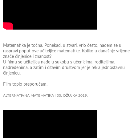
Matematika je točna. Ponekad, u stvari, vrlo često, nađem se u
raspravi poput ove učiteljice matematike. Koliko u današnje vrijeme
znače činjenice i znanost?
U filmu se učiteljica nađe u sukobu s učenicima, roditeljima,
nadređenima, a zatim i čitavim društvom jer je rekla jednostavnu
činjenicu.
Film toplo preporučam.
ALTERNATIVNA MATEMATIKA
30. OŽUJKA 2019.