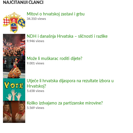
NAJČITANIJI ČLANCI
3
.
Mitovi o hrvatskoj zastavi i grbu
34.310 views
d
i
o
NDH i današnja Hrvatska – sličnosti i razlike
9.946 views
Može li muškarac roditi dijete?
9.001 views
Utječe li hrvatska dijaspora na rezultate izbora u
Hrvatskoj?
5.658 views
Koliko izdvajamo za partizanske mirovine?
5.569 views