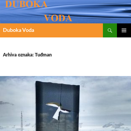
Pretraži
SKOČI
Duboka Voda
DO
PRIMAR
IZBORN
SADRŽAJA
Arhiva oznaka: Tuđman