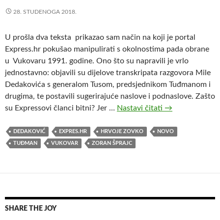
28. STUDENOGA 2018.
U prošla dva teksta prikazao sam način na koji je portal
Express.hr pokušao manipulirati s okolnostima pada obrane
u Vukovaru 1991. godine. Ono što su napravili je vrlo
jednostavno: objavili su dijelove transkripata razgovora Mile
Dedakovića s generalom Tusom, predsjednikom Tuđmanom i
drugima, te postavili sugerirajuće naslove i podnaslove. Zašto
su Expressovi članci bitni? Jer …
Nastavi čitati
M
→
e
d
DEDAKOVIĆ
EXPRES.HR
HRVOJE ZOVKO
NOVO
i
TUĐMAN
VUKOVAR
ZORAN ŠPRAJC
j
s
k
e
m
SHARE THE JOY
a