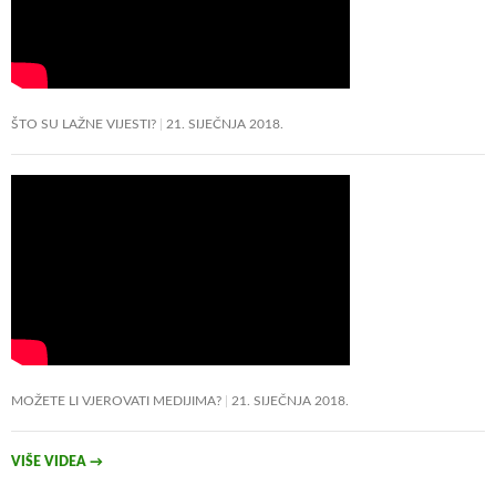
ŠTO SU LAŽNE VIJESTI?
21. SIJEČNJA 2018.
MOŽETE LI VJEROVATI MEDIJIMA?
21. SIJEČNJA 2018.
VIŠE VIDEA
→