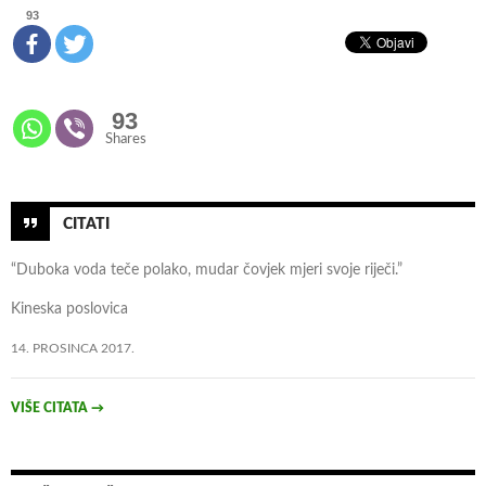
n
93
i
p
u
93
l
Shares
a
c
i
j
CITATI
e
“Duboka voda teče polako, mudar čovjek mjeri svoje riječi.”
o
V
Kineska poslovica
u
14. PROSINCA 2017.
k
o
v
VIŠE CITATA
→
a
r
u