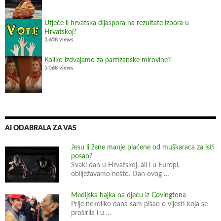
a
l
Utječe li hrvatska dijaspora na rezultate izbora u
u
Hrvatskoj?
”
5.658 views
k
Koliko izdvajamo za partizanske mirovine?
o
5.568 views
j
i
j
e
p
AI ODABRALA ZA VAS
o
k
Jesu li žene manje plaćene od muškaraca za isti
posao?
r
Svaki dan u Hrvatskoj, ali i u Europi,
e
obilježavamo nešto. Dan ovog …
n
u
Medijska hajka na djecu iz Covingtona
Prije nekoliko dana sam pisao o vijesti koja se
o
proširila i u …
z