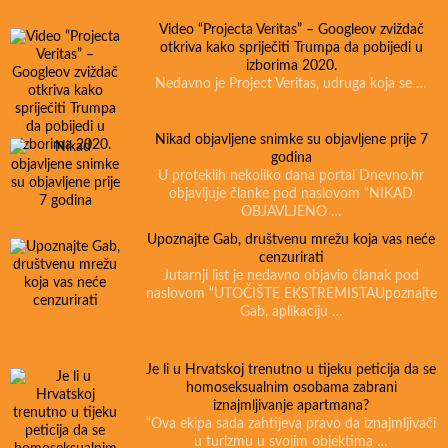
Video “Projecta Veritas” – Googleov zviždač
otkriva kako spriječiti Trumpa da pobijedi u
izborima 2020.
Nedavno je Project Veritas, udruga koja se …
Nikad objavljene snimke su objavljene prije 7
godina
U proteklih nekoliko dana portal Dnevno.hr
objavljuje članke pod naslovom “NIKAD
OBJAVLJENO …
Upoznajte Gab, društvenu mrežu koja vas neće
cenzurirati
Jutarnji list je nedavno objavio članak pod
naslovom “UTOČIŠTE EKSTREMISTAUpoznajte
Gab, aplikaciju …
Je li u Hrvatskoj trenutno u tijeku peticija da se
homoseksualnim osobama zabrani
iznajmljivanje apartmana?
“Ova ekipa sada zahtijeva pravo da iznajmljivači
u turizmu u svojim objektima …