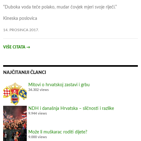
n
“Duboka voda teče polako, mudar čovjek mjeri svoje riječi.”
j
e
Kineska poslovica
o
14. PROSINCA 2017.
T
r
u
VIŠE CITATA
→
m
p
o
NAJČITANIJI ČLANCI
v
o
Mitovi o hrvatskoj zastavi i grbu
34.302 views
m
“
s
NDH i današnja Hrvatska – sličnosti i razlike
k
9.944 views
a
n
Može li muškarac roditi dijete?
d
9.000 views