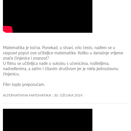
t
o
m
Matematika je točna. Ponekad, u stvari, vrlo često, nađem se u
raspravi poput ove učiteljice matematike. Koliko u današnje vrijeme
znače činjenice i znanost?
U filmu se učiteljica nađe u sukobu s učenicima, roditeljima,
nadređenima, a zatim i čitavim društvom jer je rekla jednostavnu
činjenicu.
Film toplo preporučam.
ALTERNATIVNA MATEMATIKA
30. OŽUJKA 2019.