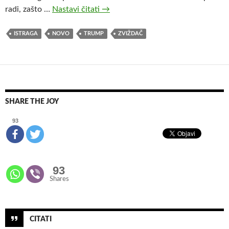
radi, zašto …
Nastavi čitati
M
→
e
d
ISTRAGA
NOVO
TRUMP
ZVIŽDAČ
i
j
s
k
o
SHARE THE JOY
i
z
93
v
j
e
93
š
Shares
ć
i
v
a
CITATI