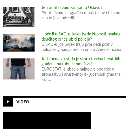
a
Je li antifašizam zapisan u Ustavu?
h
“Antifašizam je ugrađen u naš Ustav i tu smo
kao država odredili …
t
j
e
Hoće li u SAD-u, kako tvrde Novosti, svakog
tisućitog crnca ubiti policija?
v
U SAD-u još uvijek traju prosvjedi protiv
z
policijskog nasilja prema crnim Amerikancima …
a
Je li točna vijest da je skoro trećina hrvatskih
i
građana na rubu siromaštva?
m
EUROSTAT je izbacio najnovije podatke o
p
siromaštvu i društvenoj isključenosti građana
EU …
e
a
c
h
VIDEO
m
e
n