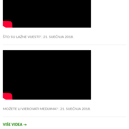
ŠTO SU LAŽNE VIJESTI?
21. SIJEČNJA 2018.
MOŽETE LI VJEROVATI MEDIJIMA?
21. SIJEČNJA 2018.
VIŠE VIDEA
→