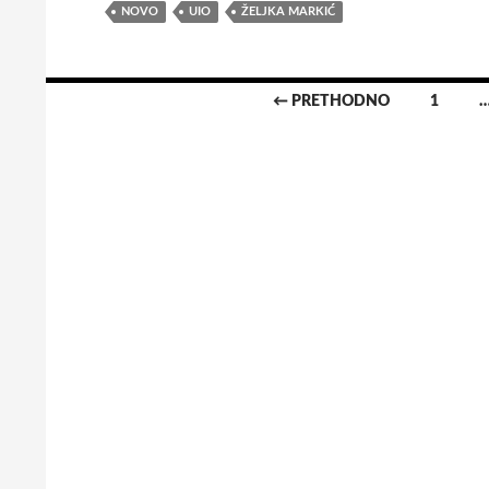
NOVO
UIO
ŽELJKA MARKIĆ
← PRETHODNO
1
Navigacija
za
objave