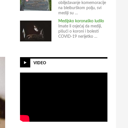
obilježavanje komemoracije
na bleiburškom polju, svi
mediji su …
Medijsko koronaško ludilo
Imate li osjećaj da mediji,
pišući o koroni i bolesti
COVID-19 nerijetko …
VIDEO