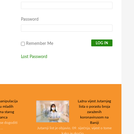
Password
Remember Me
Lost Password
anipulacija
Lažna vijest Jutarnjeg
u mladih
lista o porastu broja
 na starog
zaraženih
janca
koronavirusom na
 se dogoditi
Baniji
 …
Jutarnji list je objavio, 09. siječnja, vijest o tome
kako je skočio …