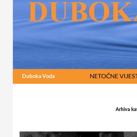
Pretraži
SKOČI DO SADR
NETOČNE VIJES
Duboka Voda
Arhiva ka