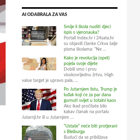
AI ODABRALA ZA VAS
Smije li škola nuditi djeci
ispis s vjeronauka?
Portali Index.hr i 24sata.hr
su objavili članke Crkva šalje
pisma školama: “Ne …
Kako je revolucija (opet)
pojela svoje dijete
Dobili smo i prvu
visokovrijednu žrtvu. High
value target je upravo pala, …
Po Jutarnjem listu, Trump je
luđak koji će za par dana
gurnuti svijet u totalni kaos
Ako ikad pročitate bilo
kakav članak na portalu
Jutarnji.hr ili u Jutarnjem …
“Ustaše” neće biti protjerani
s Bleiburga
Budući da se približava