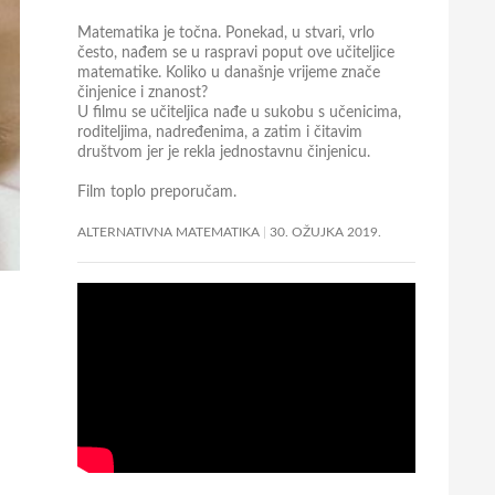
Matematika je točna. Ponekad, u stvari, vrlo
često, nađem se u raspravi poput ove učiteljice
matematike. Koliko u današnje vrijeme znače
činjenice i znanost?
U filmu se učiteljica nađe u sukobu s učenicima,
roditeljima, nadređenima, a zatim i čitavim
društvom jer je rekla jednostavnu činjenicu.
Film toplo preporučam.
ALTERNATIVNA MATEMATIKA
30. OŽUJKA 2019.