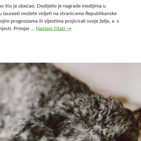
n
o što je obećao. Dodijelio je nagrade medijima u
e
su laureati možete vidjeti na stranicama Republikanske
t
im prognozama ili vijestima projicirali svoje želje, a s
i
vijesti. Primjer …
Nastavi čitati
T
→
Z
r
e
u
m
m
l
p
j
–
i
a
?
s
t
i
č
n
e
n
a