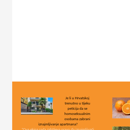
Je li u Hrvatskoj
trenutno u tijeku
peticija da se
homoseksualnim
osobama zabrani
iznajmljivanje apartmana?
“Ova ekipa sada zahtijeva pravo da iznajmljivači