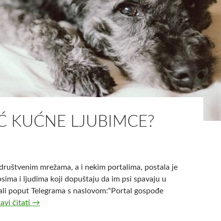
g
r
a
d
e
m
e
d
i
j
IĆ KUĆNE LJUBIMCE?
i
m
a
z
a
ruštvenim mrežama, a i nekim portalima, postala je
l
psima i ljudima koji dopuštaju da im psi spavaju u
a
rtali poput Telegrama s naslovom:“Portal gospođe
ž
avi čitati
M
→
n
r