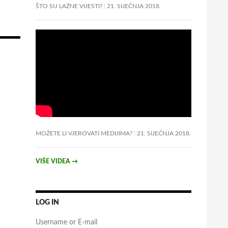
ŠTO SU LAŽNE VIJESTI?
21. SIJEČNJA 2018.
MOŽETE LI VJEROVATI MEDIJIMA?
21. SIJEČNJA 2018.
VIŠE VIDEA
→
LOG IN
Username or E-mail