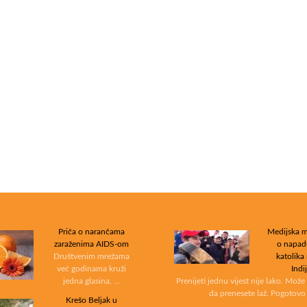
n
e
l
j
u
b
i
m
c
e
?
Priča o narančama
Medijska m
zaraženima AIDS-om
o napad
Društvenim mrežama
katolika
već godinama kruži
Indi
jedna glasina, …
Prenijeti jednu vijest nije lako. Može
da prenesete laž. Pogotovo
Krešo Beljak u