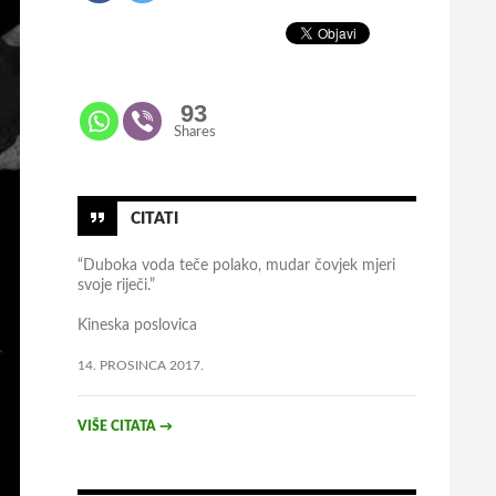
93
Shares
CITATI
“Duboka voda teče polako, mudar čovjek mjeri
svoje riječi.”
Kineska poslovica
14. PROSINCA 2017.
VIŠE CITATA
→