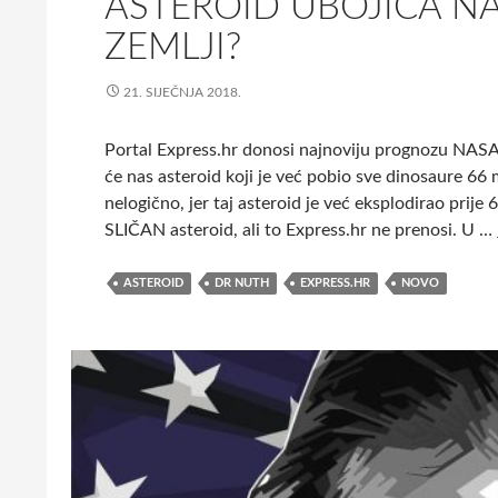
ASTEROID UBOJICA N
ZEMLJI?
21. SIJEČNJA 2018.
Portal Express.hr donosi najnoviju prognozu NASA
će nas asteroid koji je već pobio sve dinosaure 66 
nelogično, jer taj asteroid je već eksplodirao prije
SLIČAN asteroid, ali to Express.hr ne prenosi. U …
ASTEROID
DR NUTH
EXPRESS.HR
NOVO