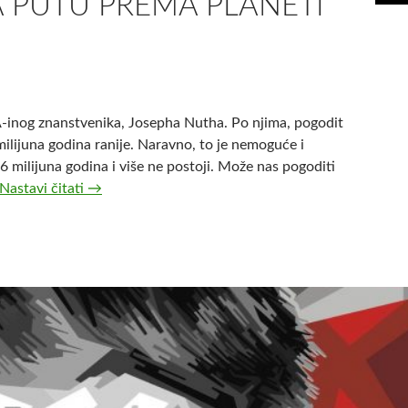
A PUTU PREMA PLANETI
-inog znanstvenika, Josepha Nutha. Po njima, pogodit
milijuna godina ranije. Naravno, to je nemoguće i
 66 milijuna godina i više ne postoji. Može nas pogoditi
Nastavi čitati
A
→
s
t
e
r
o
i
d
u
b
o