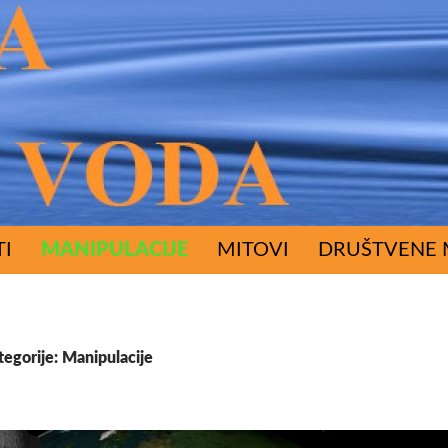
ŽAJA
TI
MANIPULACIJE
MITOVI
DRUŠTVENE 
tegorije: Manipulacije