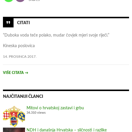
p
r
o
CITATI
t
i
“Duboka voda teče polako, mudar čovjek mjeri svoje riječi.”
v
d
Kineska poslovica
e
14. PROSINCA 2017.
z
i
VIŠE CITATA
→
n
f
o
r
NAJČITANIJI ČLANCI
m
Mitovi o hrvatskoj zastavi i grbu
a
34.310 views
c
i
NDH i današnja Hrvatska – sličnosti i razlike
j