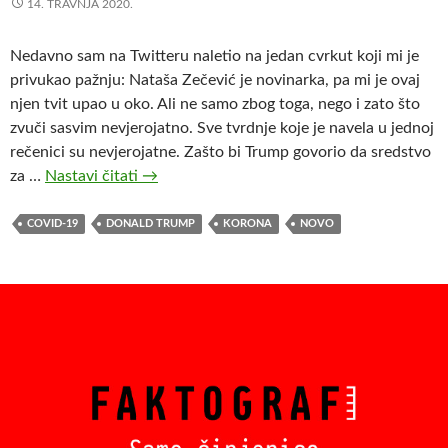
14. TRAVNJA 2020.
T
r
Nedavno sam na Twitteru naletio na jedan cvrkut koji mi je
u
privukao pažnju: Nataša Zečević je novinarka, pa mi je ovaj
m
njen tvit upao u oko. Ali ne samo zbog toga, nego i zato što
p
zvuči sasvim nevjerojatno. Sve tvrdnje koje je navela u jednoj
a
rečenici su nevjerojatne. Zašto bi Trump govorio da sredstvo
?
za …
Nastavi čitati
B
→
i
z
COVID-19
DONALD TRUMP
KORONA
NOVO
a
r
n
a
p
r
i
č
a