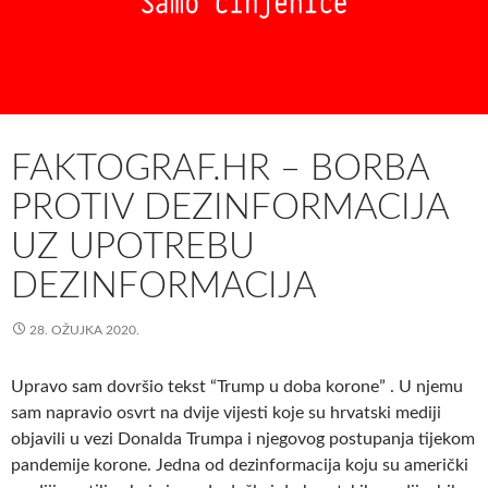
i
z
A
m
e
r
FAKTOGRAF.HR – BORBA
i
PROTIV DEZINFORMACIJA
k
e
UZ UPOTREBU
u
DEZINFORMACIJA
p
o
z
28. OŽUJKA 2020.
a
d
Upravo sam dovršio tekst “Trump u doba korone” . U njemu
i
sam napravio osvrt na dvije vijesti koje su hrvatski mediji
n
objavili u vezi Donalda Trumpa i njegovog postupanja tijekom
i
pandemije korone. Jedna od dezinformacija koju su američki