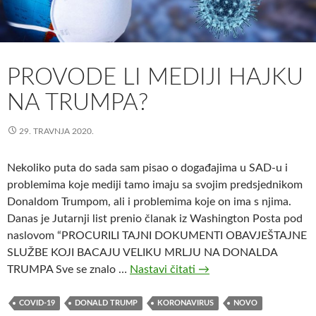
PROVODE LI MEDIJI HAJKU
NA TRUMPA?
29. TRAVNJA 2020.
Nekoliko puta do sada sam pisao o događajima u SAD-u i
problemima koje mediji tamo imaju sa svojim predsjednikom
Donaldom Trumpom, ali i problemima koje on ima s njima.
Danas je Jutarnji list prenio članak iz Washington Posta pod
naslovom “PROCURILI TAJNI DOKUMENTI OBAVJEŠTAJNE
SLUŽBE KOJI BACAJU VELIKU MRLJU NA DONALDA
TRUMPA Sve se znalo …
Nastavi čitati
P
→
r
o
COVID-19
DONALD TRUMP
KORONAVIRUS
NOVO