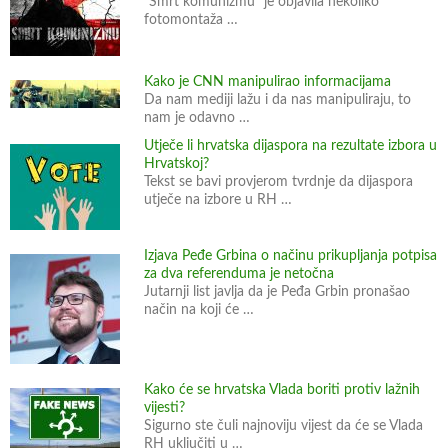
“Smrt komunizmu” je objavila nekoliko
r
fotomontaža …
m
a
c
Kako je CNN manipulirao informacijama
i
Da nam mediji lažu i da nas manipuliraju, to
nam je odavno …
j
Utječe li hrvatska dijaspora na rezultate izbora u
a
Hrvatskoj?
Tekst se bavi provjerom tvrdnje da dijaspora
utječe na izbore u RH …
Izjava Peđe Grbina o načinu prikupljanja potpisa
za dva referenduma je netočna
Jutarnji list javlja da je Peđa Grbin pronašao
način na koji će …
Kako će se hrvatska Vlada boriti protiv lažnih
vijesti?
Sigurno ste čuli najnoviju vijest da će se Vlada
RH uključiti u …