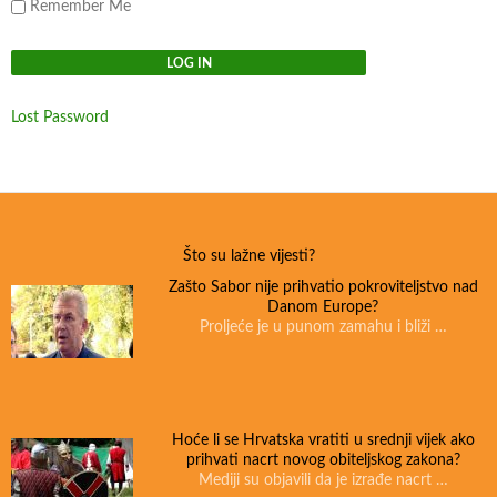
Remember Me
Lost Password
Što su lažne vijesti?
Zašto Sabor nije prihvatio pokroviteljstvo nad
Danom Europe?
Proljeće je u punom zamahu i bliži …
Hoće li se Hrvatska vratiti u srednji vijek ako
prihvati nacrt novog obiteljskog zakona?
Mediji su objavili da je izrađe nacrt …