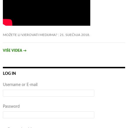
MOŽETE LI VJEROVATI MEDIJIMA?
21. SIJEČNJA 2018.
VIŠE VIDEA
→
LOG IN
Username or E-mail
Password