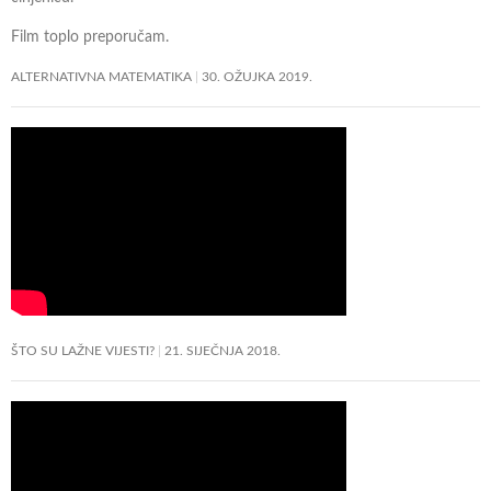
Film toplo preporučam.
ALTERNATIVNA MATEMATIKA
30. OŽUJKA 2019.
ŠTO SU LAŽNE VIJESTI?
21. SIJEČNJA 2018.