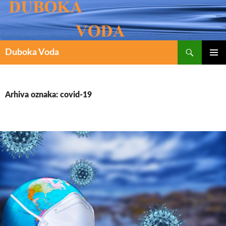
Pretraži
SKOČI
Duboka Voda
DO
PRIMAR
IZBORN
SADRŽAJA
Arhiva oznaka: covid-19