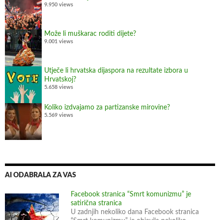
9.950 views
a
u
z
Može li muškarac roditi dijete?
9.001 views
u
p
o
Utječe li hrvatska dijaspora na rezultate izbora u
Hrvatskoj?
t
5.658 views
r
e
Koliko izdvajamo za partizanske mirovine?
b
5.569 views
u
d
e
z
i
AI ODABRALA ZA VAS
n
Facebook stranica “Smrt komunizmu” je
f
satirična stranica
o
U zadnjih nekoliko dana Facebook stranica