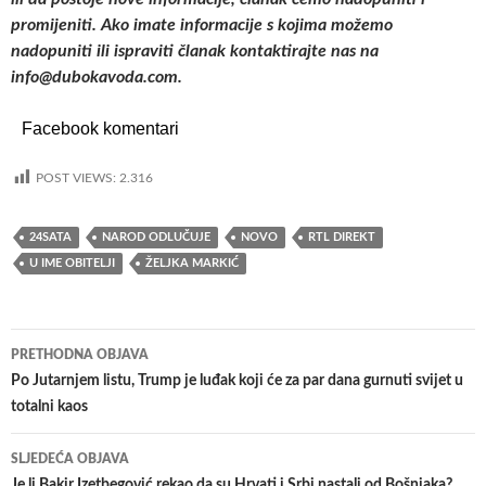
promijeniti. Ako imate informacije s kojima možemo
nadopuniti ili ispraviti članak kontaktirajte nas na
info@dubokavoda.com.
Facebook komentari
POST VIEWS:
2.316
24SATA
NAROD ODLUČUJE
NOVO
RTL DIREKT
U IME OBITELJI
ŽELJKA MARKIĆ
PRETHODNA OBJAVA
Navigacija
Po Jutarnjem listu, Trump je luđak koji će za par dana gurnuti svijet u
totalni kaos
objava
SLJEDEĆA OBJAVA
Je li Bakir Izetbegović rekao da su Hrvati i Srbi nastali od Bošnjaka?