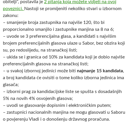
obitelji”, postavila je
2 pitanja koja možete vidjeti na ovoj
poveznici.
Nastoji se promijeniti nekoliko stvari u izbornom
zakonu:
– smanjenje broja zastupnika na najviše 120, što bi
proporcionalno smanjilo i zastupnike manjina sa 8 na 6;
– uvode se 3 preferencijalna glasa, a kandidati s najvišim
brojem preferencijalnih glasova ulaze u Sabor, bez obzira koji
su, po redoslijedu, na stranačkoj listi;
– ukida se i granica od 10% za kandidata koji je dobio najviše
preferencijalnih glasova na stranačkoj listi;
– u svakoj izbornoj jedinici može biti
najmanje 15 kandidata
,
a broj kandidata će ovisiti o tome koliko izborna jedinica ima
glasača;
– izborni prag za kandidacijske liste se spušta s dosadašnjih
5% na novih 4% osvojenih glasova;
– uvodi se glasovanje dopisnim i elektroničkim putem;
– zastupnici nacionalnih manjina ne mogu glasovati u Saboru
o povjerenju Vladi i o donošenju državnog proračuna.