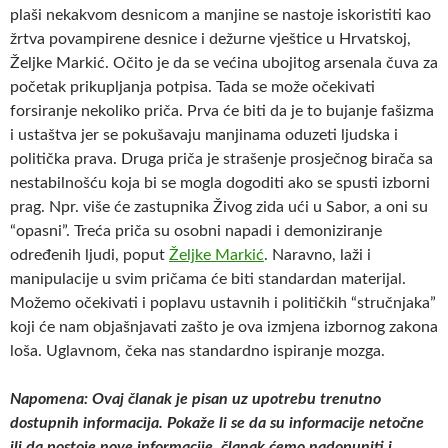
plaši nekakvom desnicom a manjine se nastoje iskoristiti kao
žrtva povampirene desnice i dežurne vještice u Hrvatskoj,
Željke Markić. Očito je da se većina ubojitog arsenala čuva za
početak prikupljanja potpisa. Tada se može očekivati
forsiranje nekoliko priča. Prva će biti da je to bujanje fašizma
i ustaštva jer se pokušavaju manjinama oduzeti ljudska i
politička prava. Druga priča je strašenje prosječnog birača sa
nestabilnošću koja bi se mogla dogoditi ako se spusti izborni
prag. Npr. više će zastupnika Živog zida ući u Sabor, a oni su
“opasni”. Treća priča su osobni napadi i demoniziranje
određenih ljudi, poput
Željke Markić
. Naravno, laži i
manipulacije u svim pričama će biti standardan materijal.
Možemo očekivati i poplavu ustavnih i političkih “stručnjaka”
koji će nam objašnjavati zašto je ova izmjena izbornog zakona
loša. Uglavnom, čeka nas standardno ispiranje mozga.
Napomena: Ovaj članak je pisan uz upotrebu trenutno
dostupnih informacija. Pokaže li se da su informacije netočne
ili da postoje nove informacije, članak ćemo nadopuniti i