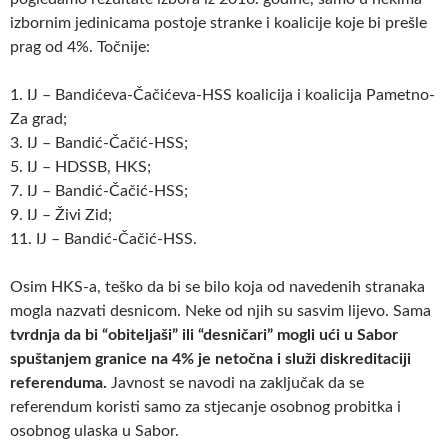
izbornim jedinicama postoje stranke i koalicije koje bi prešle
prag od 4%. Točnije:
1. IJ – Bandićeva-Čačićeva-HSS koalicija i koalicija Pametno-
Za grad;
3. IJ – Bandić-Čačić-HSS;
5. IJ – HDSSB, HKS;
7. IJ – Bandić-Čačić-HSS;
9. IJ – Živi Zid;
11. IJ – Bandić-Čačić-HSS.
Osim HKS-a, teško da bi se bilo koja od navedenih stranaka
mogla nazvati desnicom. Neke od njih su sasvim lijevo. Sama
tvrdnja da bi “obiteljaši” ili “desničari” mogli ući u Sabor
spuštanjem granice na 4% je netočna i služi diskreditaciji
referenduma.
Javnost se navodi na zaključak da se
referendum koristi samo za stjecanje osobnog probitka i
osobnog ulaska u Sabor.