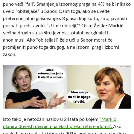
puno veći “fail”. Smanjenje izbornog praga na 4% ne bi nikako
uvelo “obiteljaše” u Sabor. Osim toga, ako se uvede
preferencijalno glasovanje s 3 glasa, koji su to, široj javnosti
poznati predstavnici “U ime obitelji”? Osim
Željke Markić
većina drugih su za širu javnost totalni marginalci i
anonimusi. Ako “obiteljaši” žele ući u Sabor morat će
promijeniti puno toga drugog, a ne izborni prag i izborni
zakon.
Isto tako je netočan naslov u 24sata po kojem
“Markić
planira dovesti desnicu na vlast preko referenduma”.
Ako
pogledamo rezultate izbora iz 2016. godine, samo u nekima