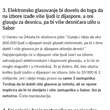
3. Elektronsko glasovanje bi dovelo do toga da
na izbore izađe više ljudi iz dijaspore, a oni
glasaju za desnicu, pa bi više desničara ušlo u
Sabor
U članku na 24sata.hr doslovce piše: “
Guraju i ideju da oko
800.000 ljudi u dijaspori može glasati elektronski, pa bi s time
dobili i više glasova jer je dijaspora sklonija desnici.”
Najvjerojatnije će u dijaspori više ljudi izaći na izbore,
zahvaljujući elektronskom i dopisnom glasanju, a to bi se
moglo dogoditi i u Hrvatskoj. To je dobro. Ali, bez obzira
koliko ljudi izašlo u dijaspori na izbore, bilo to 10 000 ili 2
milijarde, oni i dalje imaju pravo na
samo 3 zastupnika
.
Tvrdnja da bi dobili više glasove je istinita, ali se njome
implicira da bi to donijelo i više zastupnika u Sabor, što je
netočno.
Čista manipulacija.