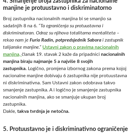
4. Smanjenje broja zastupnika za nacionalne
manjine je protuustavno i diskriminatorno
Broj zastupnika nacionalnih manjina bi se smanjio sa
sadašnjih 8 na 6.
“Ta ograničenja su protuustavna i
diskriminatoran. Odraz su njihova totalitarna mentaliteta –
rekao nam je
Furio Radin, potpredsjednik Sabora
i zastupnik
talijanske manjine.”
Ustavni zakon o pravima nacionalnih
manjina,
članak 19. stavak 2 kaže da pripadnici
nacionalnih
manjina biraju najmanje 5 a najviše 8 svojih
zastupnika.
Logično, promjena izbornog zakona prema kojoj
nacionalne manjine dobivaju 6 zastupnika nije protuustavna
ni diskriminativna. Sam Ustavni zakon odobrava takvo
smanjenje zastupnika. A i logično je smanjenje zastupnika
nacionalnih manjina, ako se smanjuje ukupan broj
zastupnika.
Dakle,
takva tvrdnja je netočna.
5. Protuustavno je i diskriminativno ograničenje