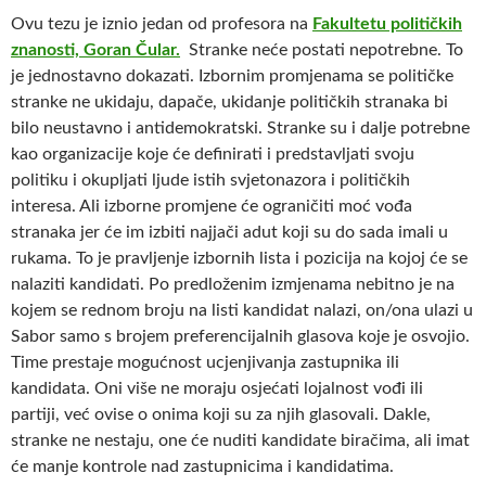
Ovu tezu je iznio jedan od profesora na
Fakultetu političkih
znanosti, Goran Čular.
Stranke neće postati nepotrebne. To
je jednostavno dokazati. Izbornim promjenama se političke
stranke ne ukidaju, dapače, ukidanje političkih stranaka bi
bilo neustavno i antidemokratski. Stranke su i dalje potrebne
kao organizacije koje će definirati i predstavljati svoju
politiku i okupljati ljude istih svjetonazora i političkih
interesa. Ali izborne promjene će ograničiti moć vođa
stranaka jer će im izbiti najjači adut koji su do sada imali u
rukama. To je pravljenje izbornih lista i pozicija na kojoj će se
nalaziti kandidati. Po predloženim izmjenama nebitno je na
kojem se rednom broju na listi kandidat nalazi, on/ona ulazi u
Sabor samo s brojem preferencijalnih glasova koje je osvojio.
Time prestaje mogućnost ucjenjivanja zastupnika ili
kandidata. Oni više ne moraju osjećati lojalnost vođi ili
partiji, već ovise o onima koji su za njih glasovali. Dakle,
stranke ne nestaju, one će nuditi kandidate biračima, ali imat
će manje kontrole nad zastupnicima i kandidatima.