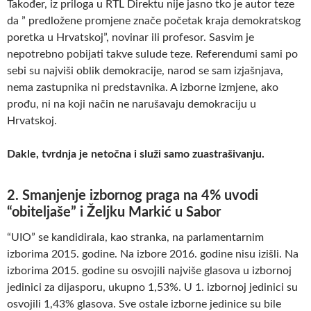
Također, iz priloga u RTL Direktu nije jasno tko je autor teze
da ” predložene promjene znače početak kraja demokratskog
poretka u Hrvatskoj”, novinar ili profesor. Sasvim je
nepotrebno pobijati takve sulude teze. Referendumi sami po
sebi su najviši oblik demokracije, narod se sam izjašnjava,
nema zastupnika ni predstavnika. A izborne izmjene, ako
prođu, ni na koji način ne narušavaju demokraciju u
Hrvatskoj.
Dakle, tvrdnja je netočna i služi samo zuastrašivanju.
2. Smanjenje izbornog praga na 4% uvodi
“obiteljaše” i Željku Markić u Sabor
“UIO” se kandidirala, kao stranka, na parlamentarnim
izborima 2015. godine. Na izbore 2016. godine nisu izišli. Na
izborima 2015. godine su osvojili najviše glasova u izbornoj
jedinici za dijasporu, ukupno 1,53%. U 1. izbornoj jedinici su
osvojili 1,43% glasova. Sve ostale izborne jedinice su bile