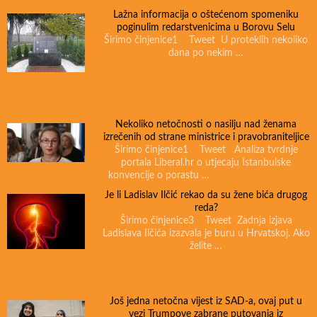
Lažna informacija o oštećenom spomeniku
poginulim redarstvenicima u Borovu Selu
Širimo činjenice1 Tweet U proteklih nekoliko
dana po nekim …
Nekoliko netočnosti o nasilju nad ženama
izrečenih od strane ministrice i pravobraniteljice
Širimo činjenice1 Tweet Analiza tvrdnje
portala Liberal.hr o utjecaju Istanbulske
konvencije o porastu …
Je li Ladislav Ilčić rekao da su žene bića drugog
reda?
Širimo činjenice3 Tweet Zadnja izjava
Ladislava Ilčića izazvala je buru u Hrvatskoj. Ako
želite …
Još jedna netočna vijest iz SAD-a, ovaj put u
vezi Trumpove zabrane putovanja iz