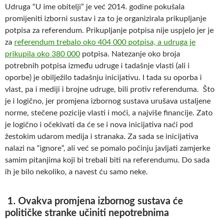
Udruga “U ime obitelji” je već 2014. godine pokušala
promijeniti izborni sustav i za to je organizirala prikupljanje
potpisa za referendum. Prikupljanje potpisa nije uspjelo jer je
za
referendum trebalo oko 404 000 potpisa, a udruga je
prikupila oko 380 000
potpisa. Natezanje oko broja
potrebnih potpisa između udruge i tadašnje vlasti (ali i
oporbe) je obilježilo tadašnju inicijativu. I tada su oporba i
vlast, pa i mediji i brojne udruge, bili protiv referenduma. Što
je i logično, jer promjena izbornog sustava urušava ustaljene
norme, stečene pozicije vlasti i moći, a najviše financije. Zato
je logično i očekivati da će se i nova inicijativa naći pod
žestokim udarom medija i stranaka. Za sada se inicijativa
nalazi na “ignore”, ali već se pomalo počinju javljati zamjerke
samim pitanjima koji bi trebali biti na referendumu. Do sada
ih je bilo nekoliko, a navest ću samo neke.
1. Ovakva promjena izbornog sustava će
političke stranke učiniti nepotrebnima