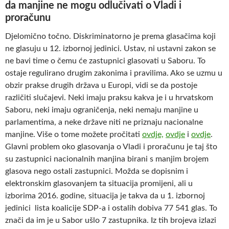
da manjine ne mogu odlučivati o Vladi i
proračunu
Djelomično točno. Diskriminatorno je prema glasačima koji
ne glasuju u 12. izbornoj jedinici. Ustav, ni ustavni zakon se
ne bavi time o čemu će zastupnici glasovati u Saboru. To
ostaje regulirano drugim zakonima i pravilima. Ako se uzmu u
obzir prakse drugih država u Europi, vidi se da postoje
različiti slučajevi. Neki imaju praksu kakva je i u hrvatskom
Saboru, neki imaju ograničenja, neki nemaju manjine u
parlamentima, a neke države niti ne priznaju nacionalne
manjine. Više o tome možete pročitati
ovdje,
ovdje
i
ovdje
.
Glavni problem oko glasovanja o Vladi i proračunu je taj što
su zastupnici nacionalnih manjina birani s manjim brojem
glasova nego ostali zastupnici. Možda se dopisnim i
elektronskim glasovanjem ta situacija promijeni, ali u
izborima 2016. godine, situacija je takva da u 1. izbornoj
jedinici lista koalicije SDP-a i ostalih dobiva 77 541 glas. To
znači da im je u Sabor ušlo 7 zastupnika. Iz tih brojeva izlazi