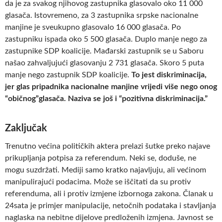
da je za svakog njihovog zastupnika glasovalo oko 11 000
glasača. Istovremeno, za 3 zastupnika srpske nacionalne
manjine je sveukupno glasovalo 16 000 glasača. Po
zastupniku ispada oko 5 500 glasača. Duplo manje nego za
zastupnike SDP koalicije. Mađarski zastupnik se u Saboru
našao zahvaljujući glasovanju 2 731 glasača. Skoro 5 puta
manje nego zastupnik SDP koalicije.
To jest diskriminacija,
jer glas pripadnika nacionalne manjine vrijedi više nego onog
“običnog”glasača. Naziva se još i “pozitivna diskriminacija.”
Zaključak
Trenutno većina političkih aktera prelazi šutke preko najave
prikupljanja potpisa za referendum. Neki se, doduše, ne
mogu suzdržati. Mediji samo kratko najavljuju, ali većinom
manipulirajući podacima. Može se iščitati da su protiv
referenduma, ali i protiv izmjene izbornoga zakona. Članak u
24sata je primjer manipulacije, netočnih podataka i stavljanja
naglaska na nebitne dijelove predloženih izmjena. Javnost se